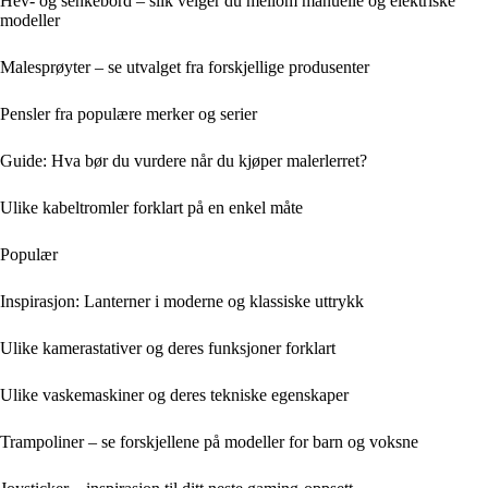
Hev- og senkebord – slik velger du mellom manuelle og elektriske
modeller
Malesprøyter – se utvalget fra forskjellige produsenter
Pensler fra populære merker og serier
Guide: Hva bør du vurdere når du kjøper malerlerret?
Ulike kabeltromler forklart på en enkel måte
Populær
Inspirasjon: Lanterner i moderne og klassiske uttrykk
Ulike kamerastativer og deres funksjoner forklart
Ulike vaskemaskiner og deres tekniske egenskaper
Trampoliner – se forskjellene på modeller for barn og voksne