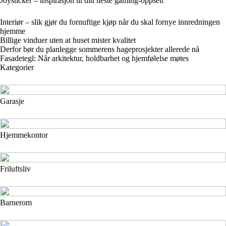
Joysticker – inspirasjon til ditt neste gaming-oppsett
Interiør – slik gjør du fornuftige kjøp når du skal fornye innredningen
hjemme
Billige vinduer uten at huset mister kvalitet
Derfor bør du planlegge sommerens hageprosjekter allerede nå
Fasadetegl: Når arkitektur, holdbarhet og hjemfølelse møtes
Kategorier
Garasje
Hjemmekontor
Friluftsliv
Barnerom