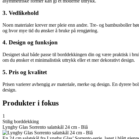
asymmetriske former kan gi et moderne uttrykk.
3. Vedlikehold
Noen materialer krever mer pleie enn andre. Tre- og bambusboller bør
og hvor mye tid du ønsker å bruke på rengjøring.
4. Design og funksjon
Designet skal både passe til borddekkingen din og være praktisk i bruk
om du ønsker et minimalistisk uttrykk eller et mer dekorativt design.
5. Pris og kvalitet
Prisen varierer avhengig av materiale, merke og design. En dyrere bol
design.
Produkter i fokus
1
Stilig borddekking
Lyngby Glas Sorrento salatskål 24 cm - Blå
En 24 cm salatskål fra Lyngby Glas’ Sorrento-serie, laget i blått gjen