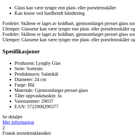
Glass kan være tyngre enn plast- eller porselensskåler
Kan knuse ved hardhendt håndtering
Fordeler: Skålene er laget av holdbart, gjennomfarget presset glass s
Ulemper: Glassene kan være tyngre enn plast- eller porselensskåler o
Fordeler: Skålene er laget av holdbart, gjennomfarget presset glass s
Ulemper: Glassene kan være tyngre enn plast- eller porselensskåler o
Spesifikasjoner
Produsent: Lyngby Glas
Serie: Sorrento
Produktnavn: Salatskål
Diameter: 24 cm
Farge: Blå
Materiale: Gjennomfarget presset glass
Tåler oppvaskmaskin: Ja
Varenummer: 29037
EAN: 5722000290377
Se detaljer
Mer informasjon
2
Fransk porselensklassiker