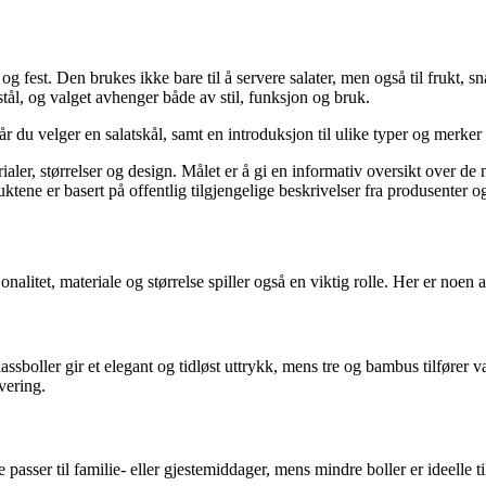
og fest. Den brukes ikke bare til å servere salater, men også til frukt, 
 stål, og valget avhenger både av stil, funksjon og bruk.
 du velger en salatskål, samt en introduksjon til ulike typer og merker s
erialer, størrelser og design. Målet er å gi en informativ oversikt over d
tene er basert på offentlig tilgjengelige beskrivelser fra produsenter o
alitet, materiale og størrelse spiller også en viktig rolle. Her er noen a
ssboller gir et elegant og tidløst uttrykk, mens tre og bambus tilfører v
vering.
passer til familie- eller gjestemiddager, mens mindre boller er ideelle t