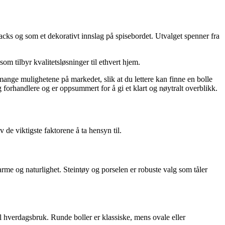
snacks og som et dekorativt innslag på spisebordet. Utvalget spenner fra
om tilbyr kvalitetsløsninger til ethvert hjem.
e mange mulighetene på markedet, slik at du lettere kan finne en bolle
g forhandlere og er oppsummert for å gi et klart og nøytralt overblikk.
v de viktigste faktorene å ta hensyn til.
arme og naturlighet. Steintøy og porselen er robuste valg som tåler
il hverdagsbruk. Runde boller er klassiske, mens ovale eller