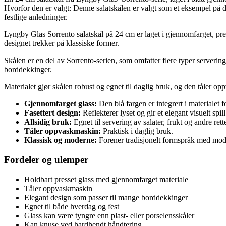
Hvorfor den er valgt: Denne salatskålen er valgt som et eksempel på d
festlige anledninger.
Lyngby Glas Sorrento salatskål på 24 cm er laget i gjennomfarget, pres
designet trekker på klassiske former.
Skålen er en del av Sorrento-serien, som omfatter flere typer serverings
borddekkinger.
Materialet gjør skålen robust og egnet til daglig bruk, og den tåler o
Gjennomfarget glass:
Den blå fargen er integrert i materialet f
Fasettert design:
Reflekterer lyset og gir et elegant visuelt spill
Allsidig bruk:
Egnet til servering av salater, frukt og andre rette
Tåler oppvaskmaskin:
Praktisk i daglig bruk.
Klassisk og moderne:
Forener tradisjonelt formspråk med mode
Fordeler og ulemper
Holdbart presset glass med gjennomfarget materiale
Tåler oppvaskmaskin
Elegant design som passer til mange borddekkinger
Egnet til både hverdag og fest
Glass kan være tyngre enn plast- eller porselensskåler
Kan knuse ved hardhendt håndtering