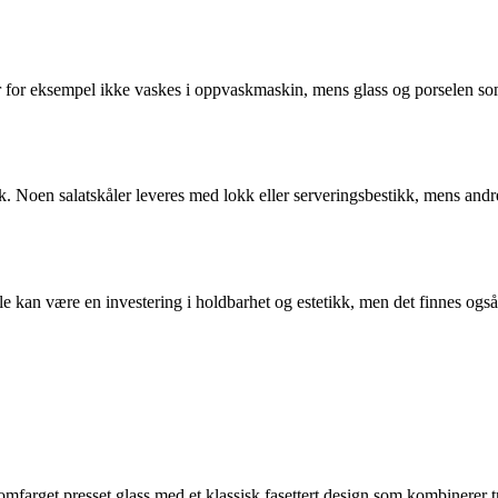
 for eksempel ikke vaskes i oppvaskmaskin, mens glass og porselen som 
. Noen salatskåler leveres med lokk eller serveringsbestikk, mens andre
le kan være en investering i holdbarhet og estetikk, men det finnes ogs
nomfarget presset glass med et klassisk fasettert design som kombinerer 