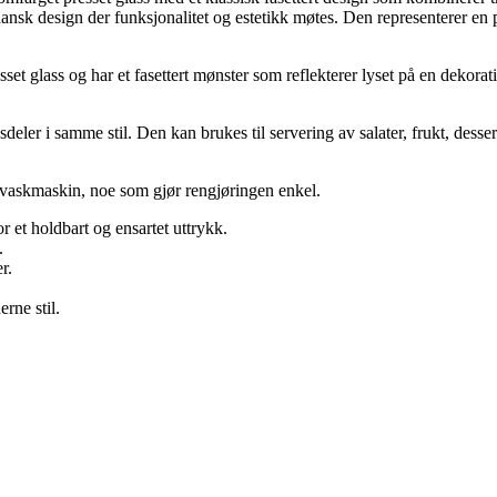
ansk design der funksjonalitet og estetikk møtes. Den representerer en p
set glass og har et fasettert mønster som reflekterer lyset på en dekora
deler i samme stil. Den kan brukes til servering av salater, frukt, desser
ppvaskmaskin, noe som gjør rengjøringen enkel.
or et holdbart og ensartet uttrykk.
.
r.
rne stil.