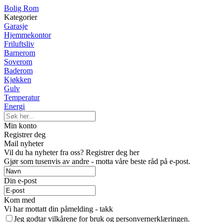
Bolig Rom
Kategorier
Garasje
Hjemmekontor
Friluftsliv
Barnerom
Soverom
Baderom
Kjøkken
Gulv
Temperatur
Energi
Min konto
Registrer deg
Mail nyheter
Vil du ha nyheter fra oss? Registrer deg her
Gjør som tusenvis av andre - motta våre beste råd på e-post.
Din e-post
Kom med
Vi har mottatt din påmelding - takk
Jeg godtar vilkårene for bruk og personvernerklæringen.