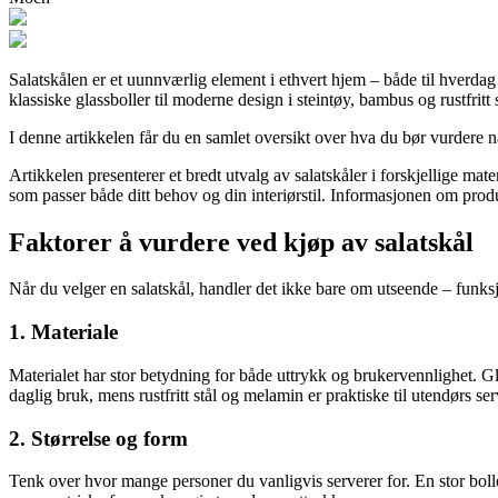
Salatskålen er et uunnværlig element i ethvert hjem – både til hverdag 
klassiske glassboller til moderne design i steintøy, bambus og rustfritt
I denne artikkelen får du en samlet oversikt over hva du bør vurdere når
Artikkelen presenterer et bredt utvalg av salatskåler i forskjellige mat
som passer både ditt behov og din interiørstil. Informasjonen om produk
Faktorer å vurdere ved kjøp av salatskål
Når du velger en salatskål, handler det ikke bare om utseende – funksjon
1. Materiale
Materialet har stor betydning for både uttrykk og brukervennlighet. Gla
daglig bruk, mens rustfritt stål og melamin er praktiske til utendørs ser
2. Størrelse og form
Tenk over hvor mange personer du vanligvis serverer for. En stor bolle 