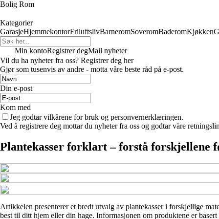
Bolig Rom
Kategorier
Garasje
Hjemmekontor
Friluftsliv
Barnerom
Soverom
Baderom
Kjøkken
G
Min konto
Registrer deg
Mail nyheter
Vil du ha nyheter fra oss? Registrer deg her
Gjør som tusenvis av andre - motta våre beste råd på e-post.
Din e-post
Kom med
Jeg godtar vilkårene for bruk og personvernerklæringen.
Ved å registrere deg mottar du nyheter fra oss og godtar våre retningsli
Plantekasser forklart – forstå forskjellene 
Artikkelen presenterer et bredt utvalg av plantekasser i forskjellige mate
best til ditt hjem eller din hage. Informasjonen om produktene er basert 