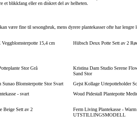
 et blikkfang eller en diskret del av helheten.
 kan være fine til sesongbruk, mens dyrere plantekasser ofte har lengre l
ggblomsterpotte 15,4 cm
Hübsch Deux Potte Sett av 2 Rø
otteplante Stor Grå
Kristina Dam Studio Serene Flow
Sand Stor
Sunao Blomsterpotte Stor Svart
Gejst Kollage Urtepotteholder So
tekasse - svart
Woud Pidestall Plantepotte Med
e Beige Sett av 2
Ferm Living Plantekasse - Warm
UTSTILLINGSMODELL