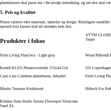
plantekassen skal passe inn i din øvrige innredning, og om den skal være
5. Pris og kvalitet
Prisen varierer etter materiale, størrelse og design. Rimeligere modeller
spesielt hvis kassen skal stå utendørs hele året.
AYTM GLOBE Ve
Taupe
Produkter i fokus
Ferm Living Plant box - Light grey
Woud Pidestall P
Kartell KLEO Planteovertrekk 155x44 Grå
101 Copenhagen 
Cane-Line Combine plantekasse, firkantet
Ferm Living Plan
Muubs Treasure Krukkesett
Hübsch Era Pott
Kristina Dam Studio Serene Flowerpot Terracotta
Sand XL