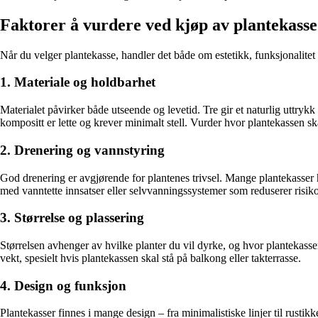
Faktorer å vurdere ved kjøp av plantekasse
Når du velger plantekasse, handler det både om estetikk, funksjonalitet
1. Materiale og holdbarhet
Materialet påvirker både utseende og levetid. Tre gir et naturlig uttryk
kompositt er lette og krever minimalt stell. Vurder hvor plantekassen s
2. Drenering og vannstyring
God drenering er avgjørende for plantenes trivsel. Mange plantekasser 
med vanntette innsatser eller selvvanningssystemer som reduserer risik
3. Størrelse og plassering
Størrelsen avhenger av hvilke planter du vil dyrke, og hvor plantekassen
vekt, spesielt hvis plantekassen skal stå på balkong eller takterrasse.
4. Design og funksjon
Plantekasser finnes i mange design – fra minimalistiske linjer til rusti