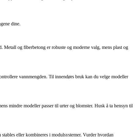
ngene dine.
old. Metall og fiberbetong er robuste og moderne valg, mens plast og
 kontrollere vannmengden. Til innendørs bruk kan du velge modeller
mens mindre modeller passer til urter og blomster. Husk å ta hensyn til
 kan stables eller kombineres i modulsystemer. Vurder hvordan