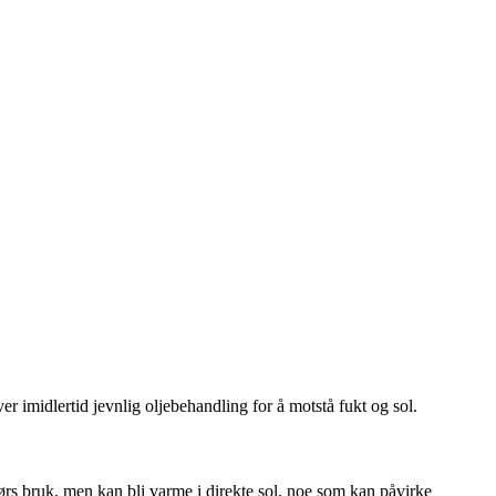
er imidlertid jevnlig oljebehandling for å motstå fukt og sol.
ndørs bruk, men kan bli varme i direkte sol, noe som kan påvirke