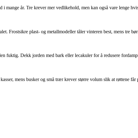
nd i mange år. Tre krever mer vedlikehold, men kan også vare lenge hvis
let. Frostsikre plast- og metallmodeller tåler vinteren best, mens tre bør
en fuktig. Dekk jorden med bark eller lecakuler for å redusere fordamp
kasser, mens busker og små trær krever større volum slik at røttene får p