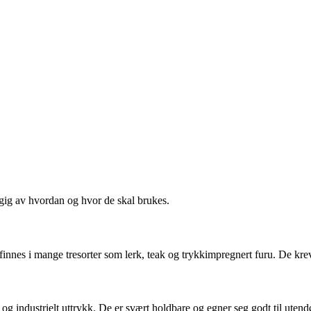
ngig av hvordan og hvor de skal brukes.
 finnes i mange tresorter som lerk, teak og trykkimpregnert furu. De krev
rne og industrielt uttrykk. De er svært holdbare og egner seg godt til ute