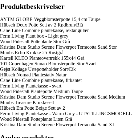
Produktbeskrivelser
AYTM GLOBE Veggblomsterpotte 15,4 cm Taupe
Hübsch Deux Potte Sett av 2 Rødbrun/Blå
Cane-Line Combine plantekasse, rektangulær
Ferm Living Plant box - Light grey
Woud Pidestall Potteplante Stor Grå
Kristina Dam Studio Serene Flowerpot Terracotta Sand Stor
Muubs Echo Krukke 25 Rustgrå
Kartell KLEO Planteovertrekk 155x44 Grå
101 Copenhagen Sunao Blomsterpotte Stor Svart
Gejst Kollage Urtepotteholder Sort/Eik
Hübsch Nomad Plantestativ Natur
Cane-Line Combine plantekasse, firkantet
Ferm Living Plantekasse - svart
Woud Pidestall Plantepotte Medium Taupe
Kristina Dam Studio Serene Flowerpot Terracotta Sand Medium
Muubs Treasure Krukkesett
Hübsch Era Potte Beige Sett av 2
Ferm Living Plantekasse - Warm Grey - UTSTILLINGSMODELL
Woud Pidestall Potteplante Liten Grå
Kristina Dam Studio Serene Flowerpot Terracotta Sand XL
Andre produkter