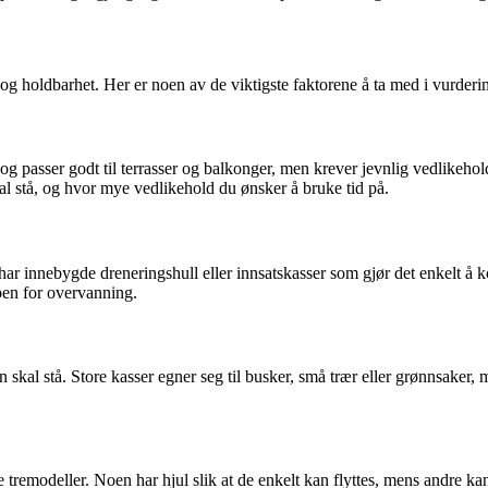
 og holdbarhet. Her er noen av de viktigste faktorene å ta med i vurderi
k og passer godt til terrasser og balkonger, men krever jevnlig vedlikeh
kal stå, og hvor mye vedlikehold du ønsker å bruke tid på.
har innebygde dreneringshull eller innsatskasser som gjør det enkelt å
oen for overvanning.
 skal stå. Store kasser egner seg til busker, små trær eller grønnsaker, 
kke tremodeller. Noen har hjul slik at de enkelt kan flyttes, mens andre