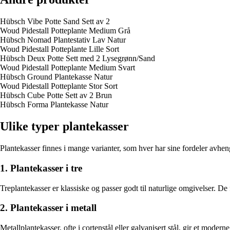
Hübsch Vibe Potte Sand Sett av 2
Woud Pidestall Potteplante Medium Grå
Hübsch Nomad Plantestativ Lav Natur
Woud Pidestall Potteplante Lille Sort
Hübsch Deux Potte Sett med 2 Lysegrønn/Sand
Woud Pidestall Potteplante Medium Svart
Hübsch Ground Plantekasse Natur
Woud Pidestall Potteplante Stor Sort
Hübsch Cube Potte Sett av 2 Brun
Hübsch Forma Plantekasse Natur
Ulike typer plantekasser
Plantekasser finnes i mange varianter, som hver har sine fordeler avhe
1. Plantekasser i tre
Treplantekasser er klassiske og passer godt til naturlige omgivelser. De
2. Plantekasser i metall
Metallplantekasser, ofte i cortenstål eller galvanisert stål, gir et mode