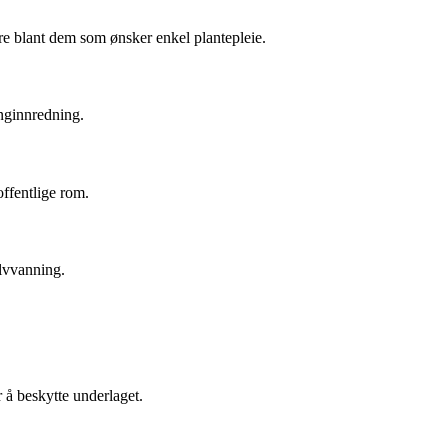
re blant dem som ønsker enkel plantepleie.
onginnredning.
offentlige rom.
elvvanning.
r å beskytte underlaget.