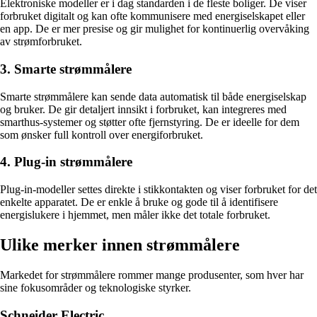
Elektroniske modeller er i dag standarden i de fleste boliger. De viser
forbruket digitalt og kan ofte kommunisere med energiselskapet eller
en app. De er mer presise og gir mulighet for kontinuerlig overvåking
av strømforbruket.
3. Smarte strømmålere
Smarte strømmålere kan sende data automatisk til både energiselskap
og bruker. De gir detaljert innsikt i forbruket, kan integreres med
smarthus-systemer og støtter ofte fjernstyring. De er ideelle for dem
som ønsker full kontroll over energiforbruket.
4. Plug-in strømmålere
Plug-in-modeller settes direkte i stikkontakten og viser forbruket for det
enkelte apparatet. De er enkle å bruke og gode til å identifisere
energislukere i hjemmet, men måler ikke det totale forbruket.
Ulike merker innen strømmålere
Markedet for strømmålere rommer mange produsenter, som hver har
sine fokusområder og teknologiske styrker.
Schneider Electric