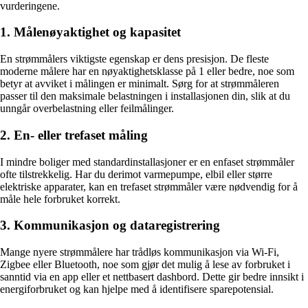
vurderingene.
1. Målenøyaktighet og kapasitet
En strømmålers viktigste egenskap er dens presisjon. De fleste
moderne målere har en nøyaktighetsklasse på 1 eller bedre, noe som
betyr at avviket i målingen er minimalt. Sørg for at strømmåleren
passer til den maksimale belastningen i installasjonen din, slik at du
unngår overbelastning eller feilmålinger.
2. En- eller trefaset måling
I mindre boliger med standardinstallasjoner er en enfaset strømmåler
ofte tilstrekkelig. Har du derimot varmepumpe, elbil eller større
elektriske apparater, kan en trefaset strømmåler være nødvendig for å
måle hele forbruket korrekt.
3. Kommunikasjon og dataregistrering
Mange nyere strømmålere har trådløs kommunikasjon via Wi-Fi,
Zigbee eller Bluetooth, noe som gjør det mulig å lese av forbruket i
sanntid via en app eller et nettbasert dashbord. Dette gir bedre innsikt i
energiforbruket og kan hjelpe med å identifisere sparepotensial.