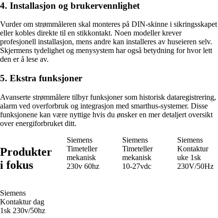
4. Installasjon og brukervennlighet
Vurder om strømmåleren skal monteres på DIN-skinne i sikringsskapet
eller kobles direkte til en stikkontakt. Noen modeller krever
profesjonell installasjon, mens andre kan installeres av huseieren selv.
Skjermens tydelighet og menysystem har også betydning for hvor lett
den er å lese av.
5. Ekstra funksjoner
Avanserte strømmålere tilbyr funksjoner som historisk dataregistrering,
alarm ved overforbruk og integrasjon med smarthus-systemer. Disse
funksjonene kan være nyttige hvis du ønsker en mer detaljert oversikt
over energiforbruket ditt.
Siemens
Siemens
Siemens
Timeteller
Timeteller
Kontaktur
Produkter
mekanisk
mekanisk
uke 1sk
i fokus
230v 60hz
10-27vdc
230V/50Hz
Siemens
Kontaktur dag
1sk 230v/50hz