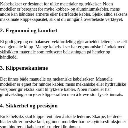
Kabelsakser er designet for ulike materialer og tykkelser. Noen
modeller er beregnet for myke kobber- og aluminiumskabler, mens
andre kan håndtere armerte eller flertrådede kabler. Sjekk alltid saksens
maksimale klippekapasitet, slik at du unngår å overbelaste verktøyet.
2. Ergonomi og komfort
Et godt grep og en balansert vektfordeling gjør arbeidet lettere, spesielt
ved gjentatte klipp. Mange kabelsakser har ergonomiske håndtak med
sklisikkert materiale som reduserer belastningen på hender og
håndledd.
3. Klippemekanisme
Det finnes både manuelle og mekaniske kabelsakser. Manuelle
modeller er egnet for mindre kabler, mens mekaniske eller hydrauliske
versjoner gir ekstra kraft til tykkere kabler. Noen modeller har
girutveksling som øker klippekraften uten å kreve stor fysisk innsats.
4. Sikkerhet og presisjon
En kabelsaks skal klippe rent uten å skade lederne. Skarpe, herdede
blader sikrer presise kutt, og noen modeller har beskyttelsesfunksjoner
som hindrer at kabelen glir under klippingen.