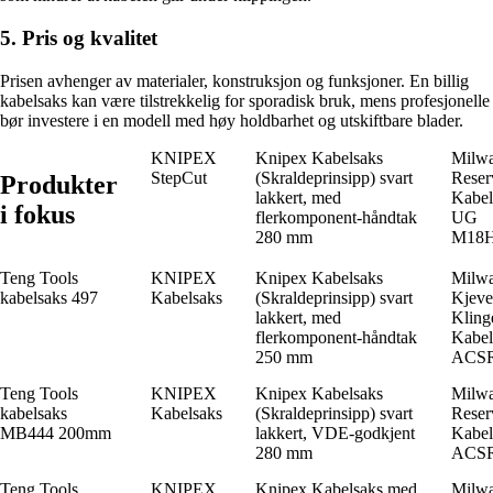
5. Pris og kvalitet
Prisen avhenger av materialer, konstruksjon og funksjoner. En billig
kabelsaks kan være tilstrekkelig for sporadisk bruk, mens profesjonelle
bør investere i en modell med høy holdbarhet og utskiftbare blader.
KNIPEX
Knipex Kabelsaks
Milw
StepCut
(Skraldeprinsipp) svart
Reser
Produkter
lakkert, med
Kabel
i fokus
flerkomponent-håndtak
UG
280 mm
M18
Teng Tools
KNIPEX
Knipex Kabelsaks
Milw
kabelsaks 497
Kabelsaks
(Skraldeprinsipp) svart
Kjeve
lakkert, med
Kling
flerkomponent-håndtak
Kabel
250 mm
ACS
Teng Tools
KNIPEX
Knipex Kabelsaks
Milw
kabelsaks
Kabelsaks
(Skraldeprinsipp) svart
Reser
MB444 200mm
lakkert, VDE-godkjent
Kabel
280 mm
ACS
Teng Tools
KNIPEX
Knipex Kabelsaks med
Milw