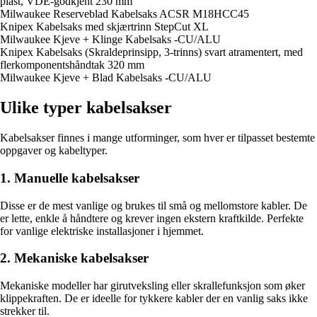
plast, VDE-godkjent 230 mm
Milwaukee Reserveblad Kabelsaks ACSR M18HCC45
Knipex Kabelsaks med skjærtrinn StepCut XL
Milwaukee Kjeve + Klinge Kabelsaks -CU/ALU
Knipex Kabelsaks (Skraldeprinsipp, 3-trinns) svart atramentert, med
flerkomponentshåndtak 320 mm
Milwaukee Kjeve + Blad Kabelsaks -CU/ALU
Ulike typer kabelsakser
Kabelsakser finnes i mange utforminger, som hver er tilpasset bestemte
oppgaver og kabeltyper.
1. Manuelle kabelsakser
Disse er de mest vanlige og brukes til små og mellomstore kabler. De
er lette, enkle å håndtere og krever ingen ekstern kraftkilde. Perfekte
for vanlige elektriske installasjoner i hjemmet.
2. Mekaniske kabelsakser
Mekaniske modeller har girutveksling eller skrallefunksjon som øker
klippekraften. De er ideelle for tykkere kabler der en vanlig saks ikke
strekker til.