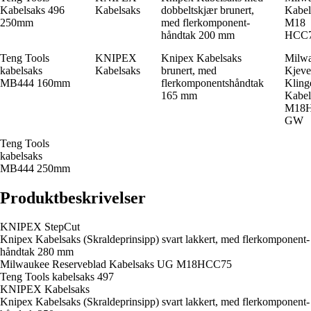
Kabelsaks 496
Kabelsaks
dobbeltskjær brunert,
Kabel
250mm
med flerkomponent-
M18
håndtak 200 mm
HCC7
Teng Tools
KNIPEX
Knipex Kabelsaks
Milw
kabelsaks
Kabelsaks
brunert, med
Kjeve
MB444 160mm
flerkomponentshåndtak
Kling
165 mm
Kabel
M18
GW
Teng Tools
kabelsaks
MB444 250mm
Produktbeskrivelser
KNIPEX StepCut
Knipex Kabelsaks (Skraldeprinsipp) svart lakkert, med flerkomponent-
håndtak 280 mm
Milwaukee Reserveblad Kabelsaks UG M18HCC75
Teng Tools kabelsaks 497
KNIPEX Kabelsaks
Knipex Kabelsaks (Skraldeprinsipp) svart lakkert, med flerkomponent-