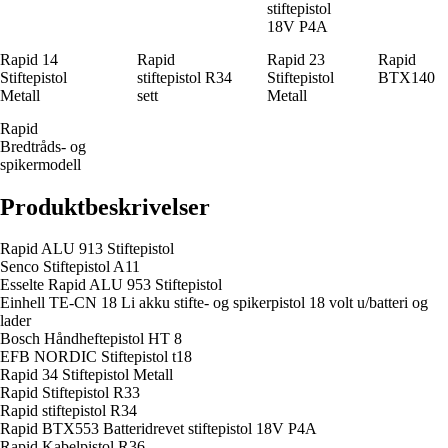
stiftepistol
18V P4A
Rapid 14
Rapid
Rapid 23
Rapid
Stiftepistol
stiftepistol R34
Stiftepistol
BTX140
Metall
sett
Metall
Rapid
Bredtråds- og
spikermodell
Produktbeskrivelser
Rapid ALU 913 Stiftepistol
Senco Stiftepistol A11
Esselte Rapid ALU 953 Stiftepistol
Einhell TE-CN 18 Li akku stifte- og spikerpistol 18 volt u/batteri og
lader
Bosch Håndheftepistol HT 8
EFB NORDIC Stiftepistol t18
Rapid 34 Stiftepistol Metall
Rapid Stiftepistol R33
Rapid stiftepistol R34
Rapid BTX553 Batteridrevet stiftepistol 18V P4A
Rapid Kabelpistol R36