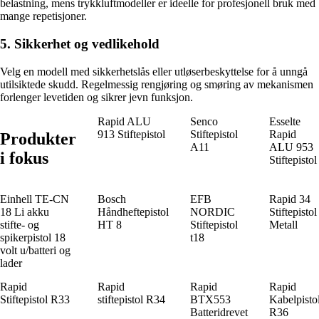
belastning, mens trykkluftmodeller er ideelle for profesjonell bruk med
mange repetisjoner.
5. Sikkerhet og vedlikehold
Velg en modell med sikkerhetslås eller utløserbeskyttelse for å unngå
utilsiktede skudd. Regelmessig rengjøring og smøring av mekanismen
forlenger levetiden og sikrer jevn funksjon.
Rapid ALU
Senco
Esselte
913 Stiftepistol
Stiftepistol
Rapid
Produkter
A11
ALU 953
i fokus
Stiftepistol
Einhell TE-CN
Bosch
EFB
Rapid 34
18 Li akku
Håndheftepistol
NORDIC
Stiftepistol
stifte- og
HT 8
Stiftepistol
Metall
spikerpistol 18
t18
volt u/batteri og
lader
Rapid
Rapid
Rapid
Rapid
Stiftepistol R33
stiftepistol R34
BTX553
Kabelpisto
Batteridrevet
R36