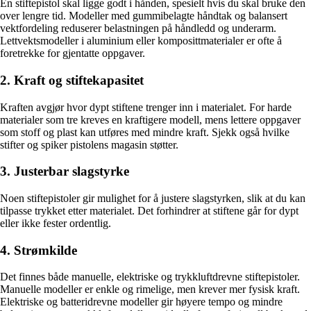
En stiftepistol skal ligge godt i hånden, spesielt hvis du skal bruke den
over lengre tid. Modeller med gummibelagte håndtak og balansert
vektfordeling reduserer belastningen på håndledd og underarm.
Lettvektsmodeller i aluminium eller komposittmaterialer er ofte å
foretrekke for gjentatte oppgaver.
2. Kraft og stiftekapasitet
Kraften avgjør hvor dypt stiftene trenger inn i materialet. For harde
materialer som tre kreves en kraftigere modell, mens lettere oppgaver
som stoff og plast kan utføres med mindre kraft. Sjekk også hvilke
stifter og spiker pistolens magasin støtter.
3. Justerbar slagstyrke
Noen stiftepistoler gir mulighet for å justere slagstyrken, slik at du kan
tilpasse trykket etter materialet. Det forhindrer at stiftene går for dypt
eller ikke fester ordentlig.
4. Strømkilde
Det finnes både manuelle, elektriske og trykkluftdrevne stiftepistoler.
Manuelle modeller er enkle og rimelige, men krever mer fysisk kraft.
Elektriske og batteridrevne modeller gir høyere tempo og mindre