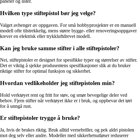
paneler og lister.
Hvilken type stiftepistol bør jeg velge?
Valget avhenger av oppgaven. For små hobbyprosjekter er en manuell
modell ofte tilstrekkelig, mens større bygge- eller renoveringsoppgaver
krever en elektrisk eller trykkluftdrevet modell.
Kan jeg bruke samme stifter i alle stiftepistoler?
Nei, stiftepistoler er designet for spesifikke typer og størrelser av stifter.
Det er viktig å sjekke produsentens spesifikasjoner slik at du bruker
riktige stifter for optimal funksjon og sikkerhet.
Hvordan vedlikeholder jeg stiftepistolen min?
Hold verktøyet rent og fritt for støv, og smør bevegelige deler ved
behov. Fjern stifter når verktøyet ikke er i bruk, og oppbevar det tørt
for å unngå rust.
Er stiftepistoler trygge å bruke?
Ja, hvis de brukes riktig. Bruk alltid vernebriller, og pek aldri pistolen
mot deg selv eller andre. Modeller med sikkerhetsutløser reduserer