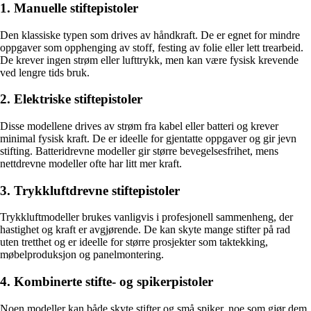
1. Manuelle stiftepistoler
Den klassiske typen som drives av håndkraft. De er egnet for mindre
oppgaver som opphenging av stoff, festing av folie eller lett trearbeid.
De krever ingen strøm eller lufttrykk, men kan være fysisk krevende
ved lengre tids bruk.
2. Elektriske stiftepistoler
Disse modellene drives av strøm fra kabel eller batteri og krever
minimal fysisk kraft. De er ideelle for gjentatte oppgaver og gir jevn
stifting. Batteridrevne modeller gir større bevegelsesfrihet, mens
nettdrevne modeller ofte har litt mer kraft.
3. Trykkluftdrevne stiftepistoler
Trykkluftmodeller brukes vanligvis i profesjonell sammenheng, der
hastighet og kraft er avgjørende. De kan skyte mange stifter på rad
uten tretthet og er ideelle for større prosjekter som taktekking,
møbelproduksjon og panelmontering.
4. Kombinerte stifte- og spikerpistoler
Noen modeller kan både skyte stifter og små spiker, noe som gjør dem