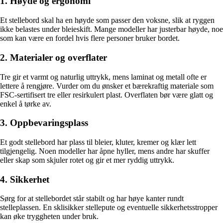
1. Høyde og ergonomi
Et stellebord skal ha en høyde som passer den voksne, slik at ryggen
ikke belastes under bleieskift. Mange modeller har justerbar høyde, noe
som kan være en fordel hvis flere personer bruker bordet.
2. Materialer og overflater
Tre gir et varmt og naturlig uttrykk, mens laminat og metall ofte er
lettere å rengjøre. Vurder om du ønsker et bærekraftig materiale som
FSC-sertifisert tre eller resirkulert plast. Overflaten bør være glatt og
enkel å tørke av.
3. Oppbevaringsplass
Et godt stellebord har plass til bleier, kluter, kremer og klær lett
tilgjengelig. Noen modeller har åpne hyller, mens andre har skuffer
eller skap som skjuler rotet og gir et mer ryddig uttrykk.
4. Sikkerhet
Sørg for at stellebordet står stabilt og har høye kanter rundt
stelleplassen. En sklisikker stellepute og eventuelle sikkerhetsstropper
kan øke tryggheten under bruk.