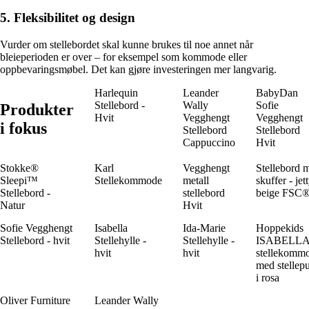
5. Fleksibilitet og design
Vurder om stellebordet skal kunne brukes til noe annet når
bleieperioden er over – for eksempel som kommode eller
oppbevaringsmøbel. Det kan gjøre investeringen mer langvarig.
Harlequin
Leander
BabyDan
Stellebord -
Wally
Sofie
Produkter
Hvit
Vegghengt
Vegghengt
i fokus
Stellebord
Stellebord
Cappuccino
Hvit
Stokke®
Karl
Vegghengt
Stellebord 
Sleepi™
Stellekommode
metall
skuffer - jet
Stellebord -
stellebord
beige FSC
Natur
Hvit
Sofie Vegghengt
Isabella
Ida-Marie
Hoppekids
Stellebord - hvit
Stellehylle -
Stellehylle -
ISABELL
hvit
hvit
stellekomm
med stellep
i rosa
Oliver Furniture
Leander Wally