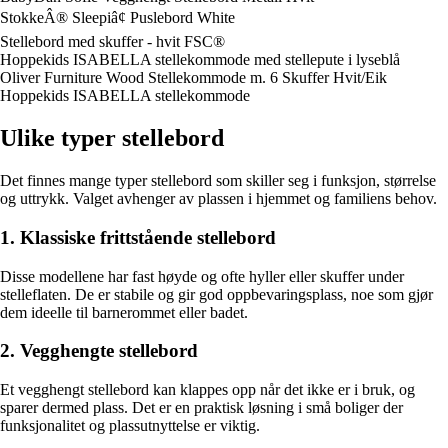
StokkeÂ® Sleepiâ¢ Puslebord White
Stellebord med skuffer - hvit FSC®
Hoppekids ISABELLA stellekommode med stellepute i lyseblå
Oliver Furniture Wood Stellekommode m. 6 Skuffer Hvit/Eik
Hoppekids ISABELLA stellekommode
Ulike typer stellebord
Det finnes mange typer stellebord som skiller seg i funksjon, størrelse
og uttrykk. Valget avhenger av plassen i hjemmet og familiens behov.
1. Klassiske frittstående stellebord
Disse modellene har fast høyde og ofte hyller eller skuffer under
stelleflaten. De er stabile og gir god oppbevaringsplass, noe som gjør
dem ideelle til barnerommet eller badet.
2. Vegghengte stellebord
Et vegghengt stellebord kan klappes opp når det ikke er i bruk, og
sparer dermed plass. Det er en praktisk løsning i små boliger der
funksjonalitet og plassutnyttelse er viktig.