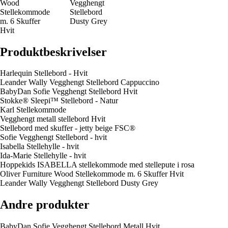
Wood
Vegghengt
Stellekommode
Stellebord
m. 6 Skuffer
Dusty Grey
Hvit
Produktbeskrivelser
Harlequin Stellebord - Hvit
Leander Wally Vegghengt Stellebord Cappuccino
BabyDan Sofie Vegghengt Stellebord Hvit
Stokke® Sleepi™ Stellebord - Natur
Karl Stellekommode
Vegghengt metall stellebord Hvit
Stellebord med skuffer - jetty beige FSC®
Sofie Vegghengt Stellebord - hvit
Isabella Stellehylle - hvit
Ida-Marie Stellehylle - hvit
Hoppekids ISABELLA stellekommode med stellepute i rosa
Oliver Furniture Wood Stellekommode m. 6 Skuffer Hvit
Leander Wally Vegghengt Stellebord Dusty Grey
Andre produkter
BabyDan Sofie Vegghengt Stellebord Metall Hvit