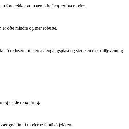
som foretrekker at maten ikke berører hverandre.
en er ofte mindre og mer robuste.
ønsker å redusere bruken av engangsplast og støtte en mer miljøvennlig
on og enkle rengjøring.
asser godt inn i moderne familiekjøkken.