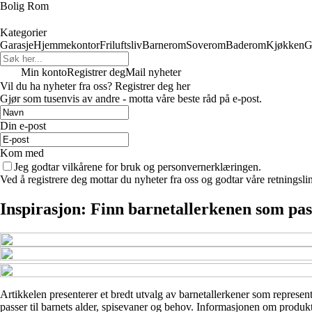
Bolig Rom
Kategorier
Garasje
Hjemmekontor
Friluftsliv
Barnerom
Soverom
Baderom
Kjøkken
G
Min konto
Registrer deg
Mail nyheter
Vil du ha nyheter fra oss? Registrer deg her
Gjør som tusenvis av andre - motta våre beste råd på e-post.
Din e-post
Kom med
Jeg godtar vilkårene for bruk og personvernerklæringen.
Ved å registrere deg mottar du nyheter fra oss og godtar våre retningsli
Inspirasjon: Finn barnetallerkenen som pass
Artikkelen presenterer et bredt utvalg av barnetallerkener som represente
passer til barnets alder, spisevaner og behov. Informasjonen om produkte