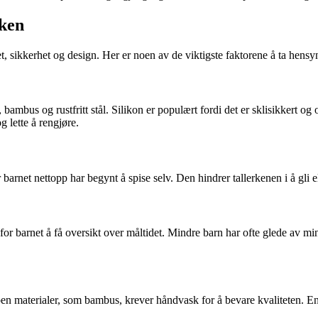
rken
t, sikkerhet og design. Her er noen av de viktigste faktorene å ta hensyn 
n, bambus og rustfritt stål. Silikon er populært fordi det er sklisikker
g lette å rengjøre.
barnet nettopp har begynt å spise selv. Den hindrer tallerkenen i å gli e
 for barnet å få oversikt over måltidet. Mindre barn har ofte glede av m
 materialer, som bambus, krever håndvask for å bevare kvaliteten. En t