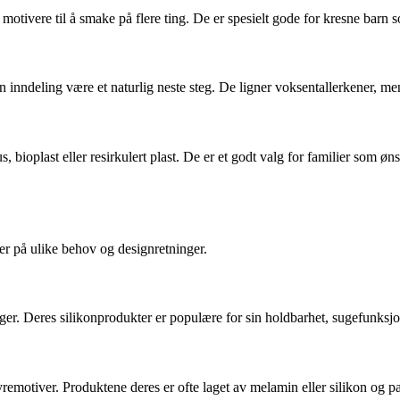
otivere til å smake på flere ting. De er spesielt gode for kresne barn 
en inndeling være et naturlig neste steg. De ligner voksentallerkener, m
s, bioplast eller resirkulert plast. De er et godt valg for familier som 
r på ulike behov og designretninger.
rger. Deres silikonprodukter er populære for sin holdbarhet, sugefunksj
emotiver. Produktene deres er ofte laget av melamin eller silikon og p