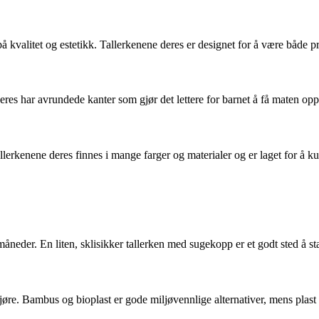
kvalitet og estetikk. Tallerkenene deres er designet for å være både pra
 har avrundede kanter som gjør det lettere for barnet å få maten opp på
erkenene deres finnes i mange farger og materialer og er laget for å kun
åneder. En liten, sklisikker tallerken med sugekopp er et godt sted å sta
ngjøre. Bambus og bioplast er gode miljøvennlige alternativer, mens plast o