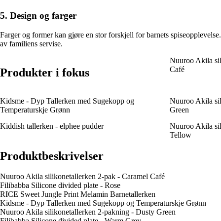
5. Design og farger
Farger og former kan gjøre en stor forskjell for barnets spiseopplevelse
av familiens servise.
Nuuroo Akila sil
Café
Produkter i fokus
Kidsme - Dyp Tallerken med Sugekopp og
Nuuroo Akila sil
Temperaturskje Grønn
Green
Kiddish tallerken - elphee pudder
Nuuroo Akila sil
Tellow
Produktbeskrivelser
Nuuroo Akila silikonetallerken 2-pak - Caramel Café
Filibabba Silicone divided plate - Rose
RICE Sweet Jungle Print Melamin Barnetallerken
Kidsme - Dyp Tallerken med Sugekopp og Temperaturskje Grønn
Nuuroo Akila silikonetallerken 2-pakning - Dusty Green
Filibabba Silicone divided plate - Warm Grey