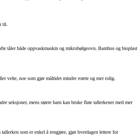
til.
t og ofte tåler både oppvaskmaskin og mikrobølgeovn. Bambus og bioplast
ller velte, noe som gjør måltidet mindre rotete og mer rolig.
indre seksjoner, mens større barn kan bruke flate tallerkener med mer
allerken som er enkel å rengjøre, gjør hverdagen lettere for