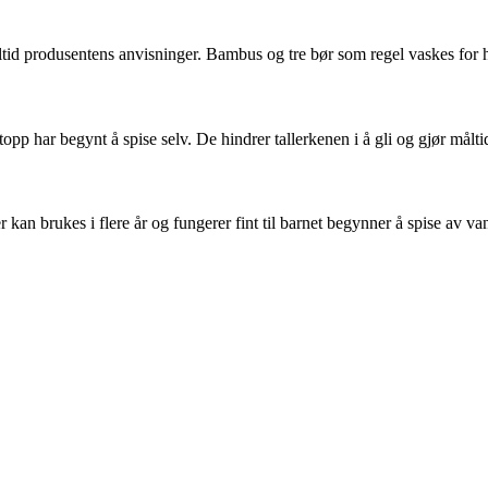
alltid produsentens anvisninger. Bambus og tre bør som regel vaskes for
pp har begynt å spise selv. De hindrer tallerkenen i å gli og gjør måltid
kan brukes i flere år og fungerer fint til barnet begynner å spise av van