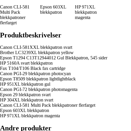
Canon CLI-581
Epson 603XL
HP 971XL
Multi Pack
blekkpatron
blekkpatron
blekkpatroner
magenta
flerfarget
Produktbeskrivelser
Canon CLI-581XXL blekkpatron svart
Brother LC3239XL blekkpatron yellow
Epson T1294 C13T12944012 Gul Blekkpatron, 545 sider
HP 5160A svart blekkpatron
Fax T104/T106 Black fax cartridge
Canon PGI-29 blekkpatron photocyan
Epson T8509 blekkpatron lightlightblack
HP 951XL blekkpatron gul
Canon PGI-72 blekkpatron photomagenta
Epson 29 blekkpatron svart
HP 304XL blekkpatron svart
Canon CLI-581 Multi Pack blekkpatroner flerfarget
Epson 603XL blekkpatron
HP 971XL blekkpatron magenta
Andre produkter