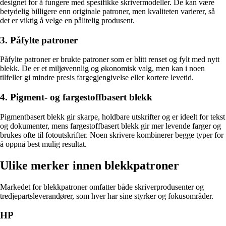
designet for å fungere med spesifikke skrivermodeller. De kan være
betydelig billigere enn originale patroner, men kvaliteten varierer, så
det er viktig å velge en pålitelig produsent.
3. Påfylte patroner
Påfylte patroner er brukte patroner som er blitt renset og fylt med nytt
blekk. De er et miljøvennlig og økonomisk valg, men kan i noen
tilfeller gi mindre presis fargegjengivelse eller kortere levetid.
4. Pigment- og fargestoffbasert blekk
Pigmentbasert blekk gir skarpe, holdbare utskrifter og er ideelt for tekst
og dokumenter, mens fargestoffbasert blekk gir mer levende farger og
brukes ofte til fotoutskrifter. Noen skrivere kombinerer begge typer for
å oppnå best mulig resultat.
Ulike merker innen blekkpatroner
Markedet for blekkpatroner omfatter både skriverprodusenter og
tredjepartsleverandører, som hver har sine styrker og fokusområder.
HP