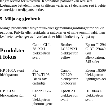
lengre levetid for skriveren. Kompatible patroner kan redusere
kostnadene betydelig, men kvaliteten varierer, så det lønner seg å velge
et anerkjent tredjepartsmerke.
5. Miljø og gjenbruk
Mange produsenter tilbyr retur- eller gjenvinningsordninger for brukte
patroner. Påfylte eller resirkulerte patroner er et miljøvennlig valg, men
kvaliteten avhenger av hvordan de er blitt håndtert og fylt på nytt.
Canon CLI-
Brother
Epson T1294
581XXL
LC3239XL
C13T129440
Produkter
blekkpatron
blekkpatron
Gul
i fokus
svart
yellow
Blekkpatron,
545 sider
HP 5160A svart
Fax
Canon
Epson T8509
blekkpatron
T104/T106
PGI-29
blekkpatron
Black fax
blekkpatron
lightlightblac
cartridge
photocyan
HP 951XL
Canon PGI-
Epson 29
HP 304XL
blekkpatron gul
72
blekkpatron
blekkpatron
blekkpatron
svart
svart
photomagenta