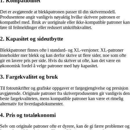
1. Kompatibilitet
Det er avgjørende at blekkpatronen passer til din skrivermodell.
Produsentene angir vanligvis nøyaktig hvilke skrivere patronen er
kompatibel med. Bruk av uoriginale eller ikke-kompatible patroner kan
føre til feilmeldinger eller redusert utskriftskvalitet.
2. Kapasitet og sideutbytte
Blekkpatroner finnes ofte i standard- og XL-versjoner. XL-patroner
inneholder mer blekk og kan derfor skrive ut flere sider, noe som ofte
gir en lavere pris per side. Hvis du skriver ut ofte, kan det være en
økonomisk fordel å velge patroner med høy kapasitet.
3. Fargekvalitet og bruk
Til fotoutskrifter og grafiske oppgaver er fargegjengivelse og presisjon
avgjørende. Originale patroner fra skriverprodusenten gir vanligvis den
beste fargekvaliteten, mens kompatible patroner kan være et rimelig
alternativ for hverdagsdokumenter.
4. Pris og totaløkonomi
Selv om originale patroner ofte er dyrere, kan de gi færre problemer og