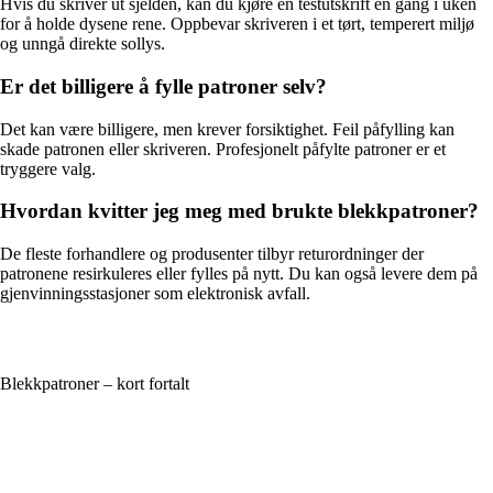
Hvis du skriver ut sjelden, kan du kjøre en testutskrift en gang i uken
for å holde dysene rene. Oppbevar skriveren i et tørt, temperert miljø
og unngå direkte sollys.
Er det billigere å fylle patroner selv?
Det kan være billigere, men krever forsiktighet. Feil påfylling kan
skade patronen eller skriveren. Profesjonelt påfylte patroner er et
tryggere valg.
Hvordan kvitter jeg meg med brukte blekkpatroner?
De fleste forhandlere og produsenter tilbyr returordninger der
patronene resirkuleres eller fylles på nytt. Du kan også levere dem på
gjenvinningsstasjoner som elektronisk avfall.
Blekkpatroner – kort fortalt