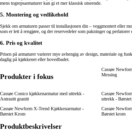
mens togrepsarmaturer kan gi et mer klassisk utseende.
5. Montering og vedlikehold
Sjekk om armaturen passer til installasjonen din – veggmontert eller mo
som er lett å rengjøre, og der reservedeler som pakninger og perlatorer 
6. Pris og kvalitet
Prisen på armaturer varierer mye avhengig av design, materiale og funksj
daglig på kjøkkenet eller hovedbadet.
Cassøe Newform
Messing
Produkter i fokus
Cassøe Conico kjøkkenarmatur med uttrekk -
Cassøe Newform
Antrasitt granitt
uttrekk - Børste
Cassøe Newform X-Trend Kjøkkenarmatur -
Cassøe Newform
Børstet Krom
Børstet krom
Produktbeskrivelser