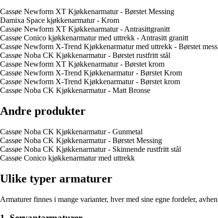
Cassøe Newform XT Kjøkkenarmatur - Børstet Messing
Damixa Space kjøkkenarmatur - Krom
Cassøe Newform XT Kjøkkenarmatur - Antrasittgranitt
Cassøe Conico kjøkkenarmatur med uttrekk - Antrasitt granitt
Cassøe Newform X-Trend Kjøkkenarmatur med uttrekk - Børstet mess
Cassøe Noba CK Kjøkkenarmatur - Børstet rustfritt stål
Cassøe Newform XT Kjøkkenarmatur - Børstet krom
Cassøe Newform X-Trend Kjøkkenarmatur - Børstet Krom
Cassøe Newform X-Trend Kjøkkenarmatur - Børstet krom
Cassøe Noba CK Kjøkkenarmatur - Matt Bronse
Andre produkter
Cassøe Noba CK Kjøkkenarmatur - Gunmetal
Cassøe Noba CK Kjøkkenarmatur - Børstet Messing
Cassøe Noba CK Kjøkkenarmatur - Skinnende rustfritt stål
Cassøe Conico kjøkkenarmatur med uttrekk
Ulike typer armaturer
Armaturer finnes i mange varianter, hver med sine egne fordeler, avhe
1. Servantarmaturer