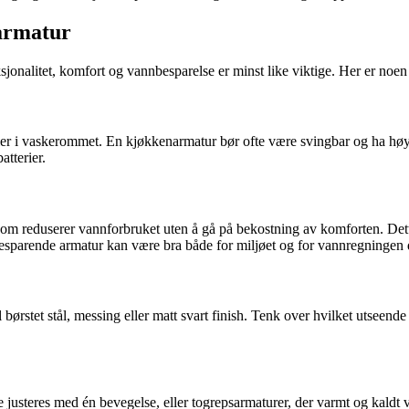
 armatur
onalitet, komfort og vannbesparelse er minst like viktige. Her er noen 
ller i vaskerommet. En kjøkkenarmatur bør ofte være svingbar og ha høy
tterier.
reduserer vannforbruket uten å gå på bekostning av komforten. Dette k
arende armatur kan være bra både for miljøet og for vannregningen 
børstet stål, messing eller matt svart finish. Tenk over hvilket utseende 
usteres med én bevegelse, eller togrepsarmaturer, der varmt og kaldt v