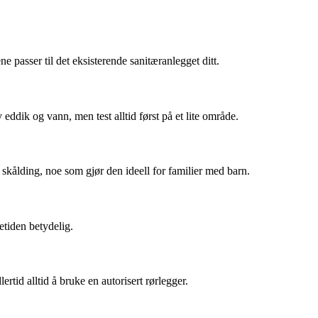
e passer til det eksisterende sanitæranlegget ditt.
ddik og vann, men test alltid først på et lite område.
kålding, noe som gjør den ideell for familier med barn.
etiden betydelig.
ertid alltid å bruke en autorisert rørlegger.