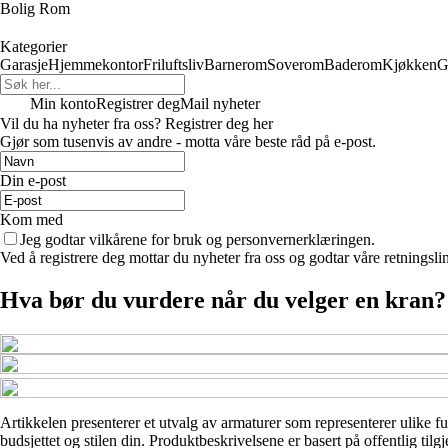
Bolig Rom
Kategorier
Garasje
Hjemmekontor
Friluftsliv
Barnerom
Soverom
Baderom
Kjøkken
G
Min konto
Registrer deg
Mail nyheter
Vil du ha nyheter fra oss? Registrer deg her
Gjør som tusenvis av andre - motta våre beste råd på e-post.
Din e-post
Kom med
Jeg godtar vilkårene for bruk og personvernerklæringen.
Ved å registrere deg mottar du nyheter fra oss og godtar våre retningsli
Hva bør du vurdere når du velger en kran?
Artikkelen presenterer et utvalg av armaturer som representerer ulike fu
budsjettet og stilen din. Produktbeskrivelsene er basert på offentlig ti