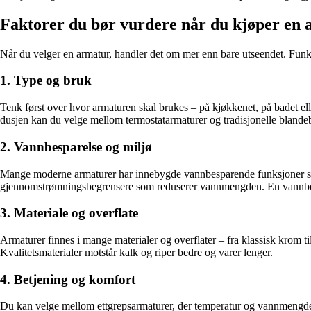
Faktorer du bør vurdere når du kjøper en
Når du velger en armatur, handler det om mer enn bare utseendet. Funksj
1. Type og bruk
Tenk først over hvor armaturen skal brukes – på kjøkkenet, på badet e
dusjen kan du velge mellom termostatarmaturer og tradisjonelle blandeba
2. Vannbesparelse og miljø
Mange moderne armaturer har innebygde vannbesparende funksjoner som 
gjennomstrømningsbegrensere som reduserer vannmengden. En vannbesp
3. Materiale og overflate
Armaturer finnes i mange materialer og overflater – fra klassisk krom til 
Kvalitetsmaterialer motstår kalk og riper bedre og varer lenger.
4. Betjening og komfort
Du kan velge mellom ettgrepsarmaturer, der temperatur og vannmengde j