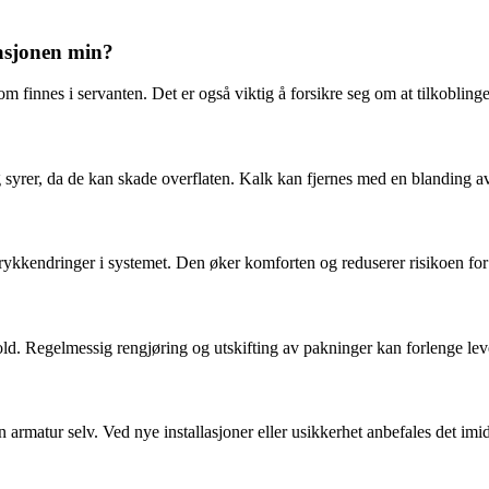
lasjonen min?
finnes i servanten. Det er også viktig å forsikre seg om at tilkoblingen
yrer, da de kan skade overflaten. Kalk kan fjernes med en blanding av e
kkendringer i systemet. Den øker komforten og reduserer risikoen for s
ld. Regelmessig rengjøring og utskifting av pakninger kan forlenge lev
 armatur selv. Ved nye installasjoner eller usikkerhet anbefales det imidl