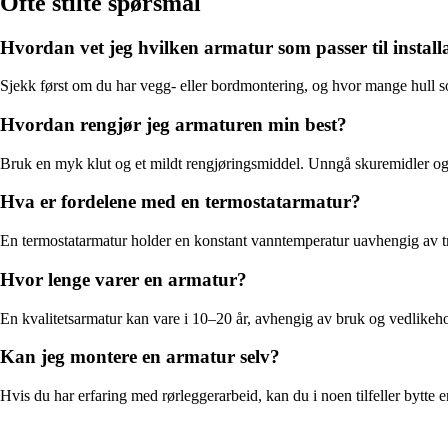
Ofte stilte spørsmål
Hvordan vet jeg hvilken armatur som passer til instal
Sjekk først om du har vegg- eller bordmontering, og hvor mange hull som 
Hvordan rengjør jeg armaturen min best?
Bruk en myk klut og et mildt rengjøringsmiddel. Unngå skuremidler og s
Hva er fordelene med en termostatarmatur?
En termostatarmatur holder en konstant vanntemperatur uavhengig av try
Hvor lenge varer en armatur?
En kvalitetsarmatur kan vare i 10–20 år, avhengig av bruk og vedlikeho
Kan jeg montere en armatur selv?
Hvis du har erfaring med rørleggerarbeid, kan du i noen tilfeller bytte en