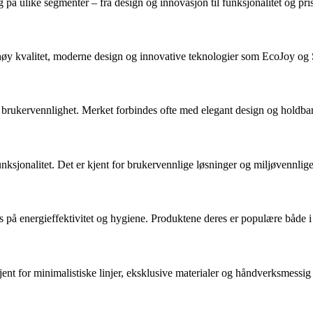
g på ulike segmenter – fra design og innovasjon til funksjonalitet og pri
 høy kvalitet, moderne design og innovative teknologier som EcoJoy og 
 brukervennlighet. Merket forbindes ofte med elegant design og holdbar
jonalitet. Det er kjent for brukervennlige løsninger og miljøvennlige
s på energieffektivitet og hygiene. Produktene deres er populære både i
jent for minimalistiske linjer, eksklusive materialer og håndverksmessig