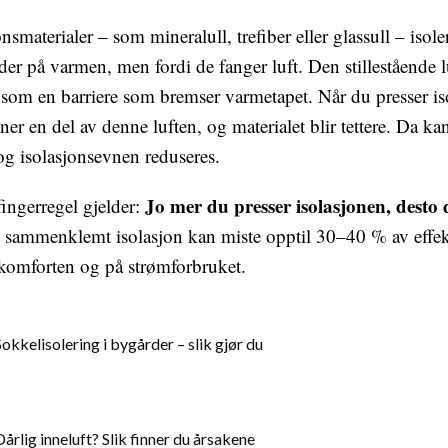
onsmaterialer – som mineralull, trefiber eller glassull – isole
lder på varmen, men fordi de fanger luft. Den stillestående
 som en barriere som bremser varmetapet. Når du presser i
er en del av denne luften, og materialet blir tettere. Da ka
g isolasjonsevnen reduseres.
Jo mer du presser isolasjonen, desto 
ngerregel gjelder:
sammenklemt isolasjon kan miste opptil 30–40 % av effek
komforten og på strømforbruket.
Sokkelisolering i bygårder – slik gjør du
Dårlig inneluft? Slik finner du årsakene