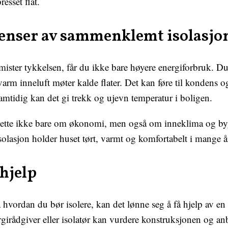
resset flat.
enser av sammenklemt isolasjo
mister tykkelsen, får du ikke bare høyere energiforbruk. Du
arm inneluft møter kalde flater. Det kan føre til kondens og 
mtidig kan det gi trekk og ujevn temperatur i boligen.
dette ikke bare om økonomi, men også om inneklima og by
solasjon holder huset tørt, varmt og komfortabelt i mange å
 hjelp
 hvordan du bør isolere, kan det lønne seg å få hjelp av en
girådgiver eller isolatør kan vurdere konstruksjonen og anb