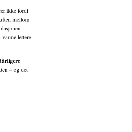
rer ikke fordi
 luften mellom
solasjonen
n varme lettere
dårligere
ten – og det