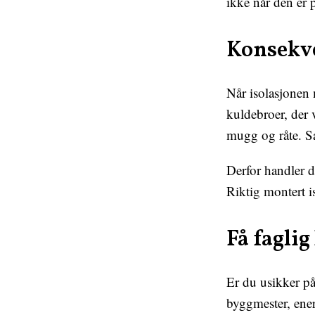
ikke når den er p
Konsekv
Når isolasjonen 
kuldebroer, der v
mugg og råte. Sa
Derfor handler 
Riktig montert i
Få faglig
Er du usikker på
byggmester, ener