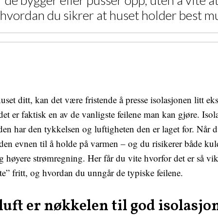
de bygger eller pusser opp, uten å vite a
g hvordan du sikrer at huset holder best m
uset ditt, kan det være fristende å presse isolasjonen litt eks
det er faktisk en av de vanligste feilene man kan gjøre. Iso
den har den tykkelsen og luftigheten den er laget for. Når 
en evnen til å holde på varmen – og du risikerer både kul
 høyere strømregning. Her får du vite hvorfor det er så vikt
te” fritt, og hvordan du unngår de typiske feilene.
uft er nøkkelen til god isolasjo