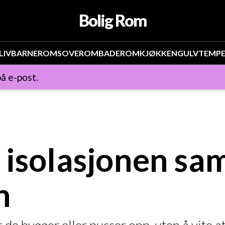
Bolig Rom
LIV
BARNEROM
SOVEROM
BADEROM
KJØKKEN
GULV
TEMP
å e-post.
 isolasjonen s
n