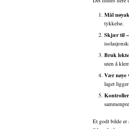
Det finnes flere 
Mål nøyakt
tykkelse.
Skjær til –
isolasjonsk
Bruk lekter
uten å kle
Vær nøye v
laget ligger
Kontroller
sammenpre
Et godt bilde er