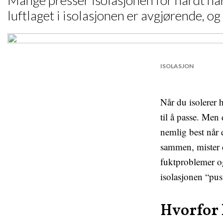
Mange presser isolasjonen for hardt når 
luftlaget i isolasjonen er avgjørende, o
ISOLASJON
Når du isolerer h
til å passe. Men 
nemlig best når 
sammen, mister d
fuktproblemer og
isolasjonen “pus
Hvorfor l