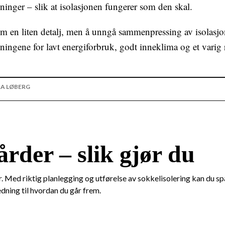
sninger – slik at isolasjonen fungerer som den skal.
m en liten detalj, men å unngå sammenpressing av isolasjo
tningene for lavt energiforbruk, godt inneklima og et varig r
A LØBERG
årder – slik gjør du
Med riktig planlegging og utførelse av sokkelisolering kan du spa
dning til hvordan du går frem.