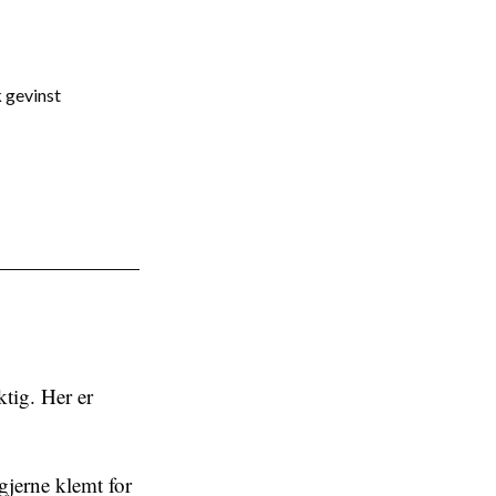
k gevinst
ktig. Her er
 gjerne klemt for