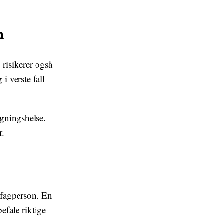
n
 risikerer også
i verste fall
gningshelse.
r.
 fagperson. En
efale riktige