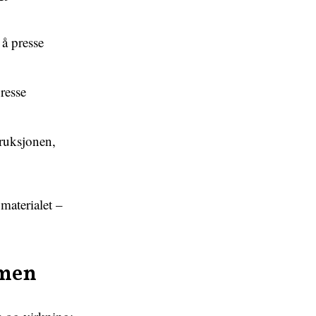
å presse
resse
truksjonen,
 materialet –
mmen