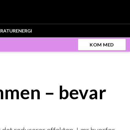
ERATUR
ENERGI
KOM MED
ammen – bevar