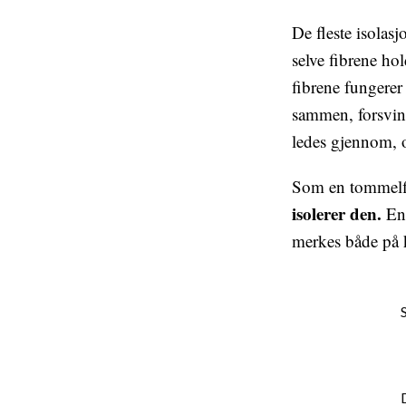
De fleste isolasj
selve fibrene ho
fibrene fungerer
sammen, forsvinn
ledes gjennom, o
Som en tommelfi
isolerer den.
En 
merkes både på 