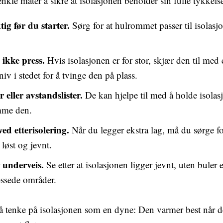
enkle måter å sikre at isolasjonen beholder sin fulle tykkel
ig før du starter.
Sørg for at hulrommet passer til isolas
 ikke press.
Hvis isolasjonen er for stor, skjær den til med
niv i stedet for å tvinge den på plass.
 eller avstandslister.
De kan hjelpe til med å holde isolas
mme den.
ed etterisolering.
Når du legger ekstra lag, må du sørge for
 løst og jevnt.
 underveis.
Se etter at isolasjonen ligger jevnt, uten buler e
ssede områder.
 å tenke på isolasjonen som en dyne: Den varmer best når de