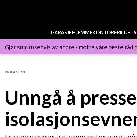
GARASJE
HJEMMEKONTOR
FRILUFTS
Gjør som tusenvis av andre - motta våre beste råd p
ISOLASJON
Unngå å presse
isolasjonsevne