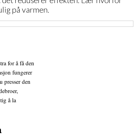
t det reduserer effekten. Lær hvorfor
ulig på varmen.
tra for å få den
lasjon fungerer
du presser den
debroer,
ig å la
n