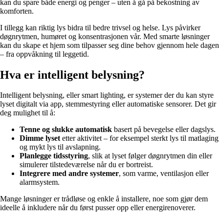
kan du spare både energi og penger – uten å gå på bekostning av
komforten.
I tillegg kan riktig lys bidra til bedre trivsel og helse. Lys påvirker
døgnrytmen, humøret og konsentrasjonen vår. Med smarte løsninger
kan du skape et hjem som tilpasser seg dine behov gjennom hele dagen
– fra oppvåkning til leggetid.
Hva er intelligent belysning?
Intelligent belysning, eller smart lighting, er systemer der du kan styre
lyset digitalt via app, stemmestyring eller automatiske sensorer. Det gir
deg mulighet til å:
Tenne og slukke automatisk
basert på bevegelse eller dagslys.
Dimme lyset
etter aktivitet – for eksempel sterkt lys til matlaging
og mykt lys til avslapning.
Planlegge tidsstyring
, slik at lyset følger døgnrytmen din eller
simulerer tilstedeværelse når du er bortreist.
Integrere med andre systemer
, som varme, ventilasjon eller
alarmsystem.
Mange løsninger er trådløse og enkle å installere, noe som gjør dem
ideelle å inkludere når du først pusser opp eller energirenoverer.