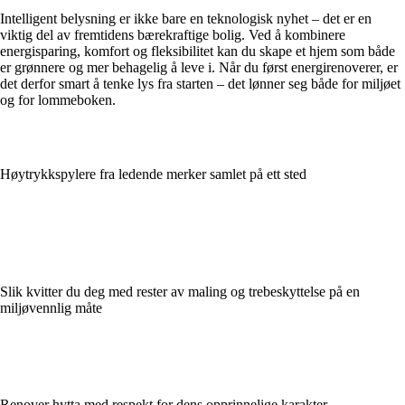
Intelligent belysning er ikke bare en teknologisk nyhet – det er en
viktig del av fremtidens bærekraftige bolig. Ved å kombinere
energisparing, komfort og fleksibilitet kan du skape et hjem som både
er grønnere og mer behagelig å leve i. Når du først energirenoverer, er
det derfor smart å tenke lys fra starten – det lønner seg både for miljøet
og for lommeboken.
Høytrykkspylere fra ledende merker samlet på ett sted
Slik kvitter du deg med rester av maling og trebeskyttelse på en
miljøvennlig måte
Renover hytta med respekt for dens opprinnelige karakter