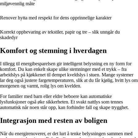
miljøvennlig måte
Renover hytta med respekt for dens opprinnelige karakter
Korrekt oppbevaring av tekstiler, papir og tre – slik unngår du
skadedyr
Komfort og stemning i hverdagen
I tillegg til energibesparelsen gir intelligent belysning en ny form for
komfort. Du kan enkelt skape ulike stemninger med et trykk – fra
arbeidslys på kjøkkenet til dempet kveldslys i stuen. Mange systemer
lar deg også justere fargetemperaturen, slik at du får kjølig, hvitt lys om
morgenen og varmt, rolig lys om kvelden.
For familier med barn eller eldre beboere kan automatiske
lysfunksjoner også øke sikkerheten. Et svakt nattlys som tennes
automatisk når noen står opp, kan forhindre fall og skape trygghet.
Integrasjon med resten av boligen
Når du energirenoverer, er det lurt å tenke belysningen sammen med