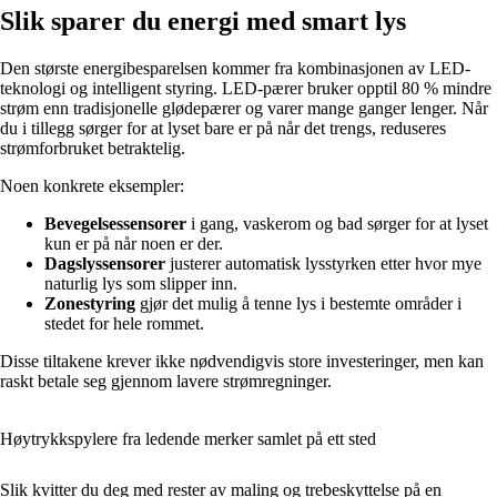
Slik sparer du energi med smart lys
Den største energibesparelsen kommer fra kombinasjonen av LED-
teknologi og intelligent styring. LED-pærer bruker opptil 80 % mindre
strøm enn tradisjonelle glødepærer og varer mange ganger lenger. Når
du i tillegg sørger for at lyset bare er på når det trengs, reduseres
strømforbruket betraktelig.
Noen konkrete eksempler:
Bevegelsessensorer
i gang, vaskerom og bad sørger for at lyset
kun er på når noen er der.
Dagslyssensorer
justerer automatisk lysstyrken etter hvor mye
naturlig lys som slipper inn.
Zonestyring
gjør det mulig å tenne lys i bestemte områder i
stedet for hele rommet.
Disse tiltakene krever ikke nødvendigvis store investeringer, men kan
raskt betale seg gjennom lavere strømregninger.
Høytrykkspylere fra ledende merker samlet på ett sted
Slik kvitter du deg med rester av maling og trebeskyttelse på en