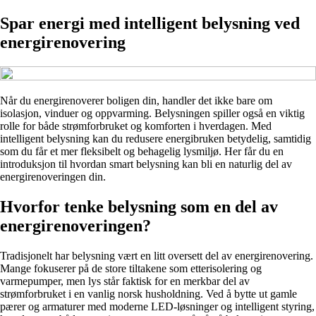
Spar energi med intelligent belysning ved
energirenovering
Når du energirenoverer boligen din, handler det ikke bare om
isolasjon, vinduer og oppvarming. Belysningen spiller også en viktig
rolle for både strømforbruket og komforten i hverdagen. Med
intelligent belysning kan du redusere energibruken betydelig, samtidig
som du får et mer fleksibelt og behagelig lysmiljø. Her får du en
introduksjon til hvordan smart belysning kan bli en naturlig del av
energirenoveringen din.
Hvorfor tenke belysning som en del av
energirenoveringen?
Tradisjonelt har belysning vært en litt oversett del av energirenovering.
Mange fokuserer på de store tiltakene som etterisolering og
varmepumper, men lys står faktisk for en merkbar del av
strømforbruket i en vanlig norsk husholdning. Ved å bytte ut gamle
pærer og armaturer med moderne LED-løsninger og intelligent styring,