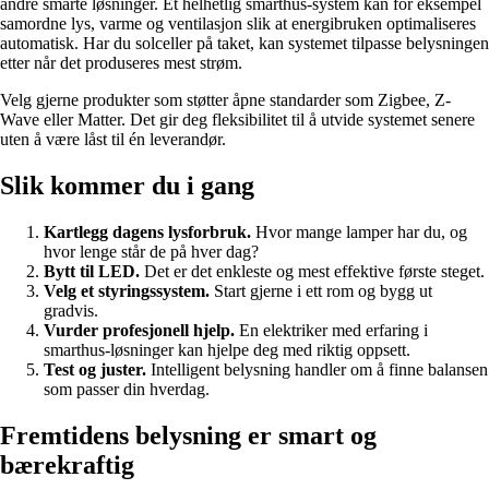
andre smarte løsninger. Et helhetlig smarthus-system kan for eksempel
samordne lys, varme og ventilasjon slik at energibruken optimaliseres
automatisk. Har du solceller på taket, kan systemet tilpasse belysningen
etter når det produseres mest strøm.
Velg gjerne produkter som støtter åpne standarder som Zigbee, Z-
Wave eller Matter. Det gir deg fleksibilitet til å utvide systemet senere
uten å være låst til én leverandør.
Slik kommer du i gang
Kartlegg dagens lysforbruk.
Hvor mange lamper har du, og
hvor lenge står de på hver dag?
Bytt til LED.
Det er det enkleste og mest effektive første steget.
Velg et styringssystem.
Start gjerne i ett rom og bygg ut
gradvis.
Vurder profesjonell hjelp.
En elektriker med erfaring i
smarthus-løsninger kan hjelpe deg med riktig oppsett.
Test og juster.
Intelligent belysning handler om å finne balansen
som passer din hverdag.
Fremtidens belysning er smart og
bærekraftig