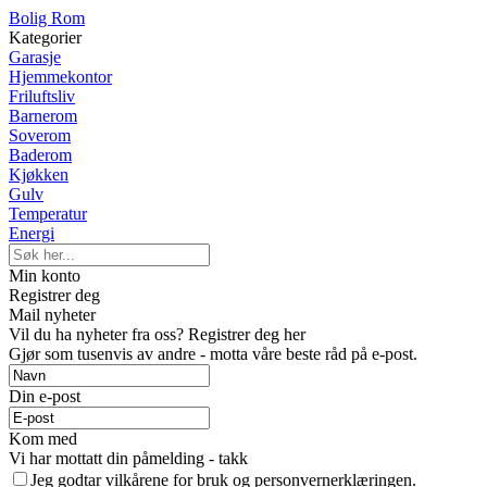
Bolig Rom
Kategorier
Garasje
Hjemmekontor
Friluftsliv
Barnerom
Soverom
Baderom
Kjøkken
Gulv
Temperatur
Energi
Min konto
Registrer deg
Mail nyheter
Vil du ha nyheter fra oss? Registrer deg her
Gjør som tusenvis av andre - motta våre beste råd på e-post.
Din e-post
Kom med
Vi har mottatt din påmelding - takk
Jeg godtar vilkårene for bruk og personvernerklæringen.