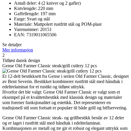
Antall deler: 4 (2 kniver og 2 gafler)
Knivlengde: 220 mm
Gaffellengde: 197 mm
Farge: Svart og stål
Materiale: Mattpolert rustfritt stål og POM-plast
Varenummer: 20151
EAN: 7319011065506
Se detaljer
Mer informasjon
2
Tidløst dansk design
Gense Old Farmer Classic steak/grill cutlery 12 pcs
Et 12-delt bestikksett fra Gense i serien Old Farmer Classic, designet
av Bent Severin. Bestikket kombinerer rustfritt stål med håndtak i
edeltrelaminat for et rustikt og tidløst uttrykk.
Hvorfor det ble valgt: Gense Old Farmer Classic er valgt som et
eksempel på et kvalitetsbestikk med klassisk design og materialer
som forener funksjonalitet og estetikk. Det representerer en
tradisjonell stil som fortsatt er populær til både grill og biffservering.
Gense Old Farmer Classic steak- og grillbestikk består av 12 deler
og er laget i rustfritt stål med håndtak i edeltrelaminat.
Kombinasjonen av metall og tre gir et robust og elegant uttrykk som