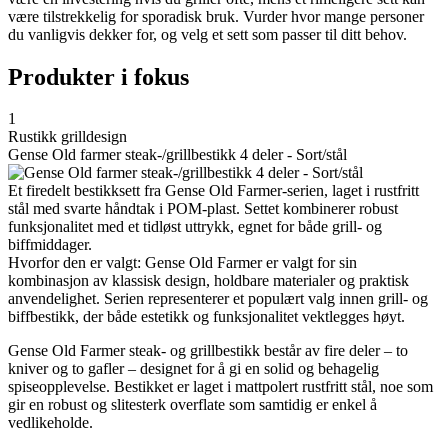
være tilstrekkelig for sporadisk bruk. Vurder hvor mange personer
du vanligvis dekker for, og velg et sett som passer til ditt behov.
Produkter i fokus
1
Rustikk grilldesign
Gense Old farmer steak-/grillbestikk 4 deler - Sort/stål
Et firedelt bestikksett fra Gense Old Farmer-serien, laget i rustfritt
stål med svarte håndtak i POM-plast. Settet kombinerer robust
funksjonalitet med et tidløst uttrykk, egnet for både grill- og
biffmiddager.
Hvorfor den er valgt: Gense Old Farmer er valgt for sin
kombinasjon av klassisk design, holdbare materialer og praktisk
anvendelighet. Serien representerer et populært valg innen grill- og
biffbestikk, der både estetikk og funksjonalitet vektlegges høyt.
Gense Old Farmer steak- og grillbestikk består av fire deler – to
kniver og to gafler – designet for å gi en solid og behagelig
spiseopplevelse. Bestikket er laget i mattpolert rustfritt stål, noe som
gir en robust og slitesterk overflate som samtidig er enkel å
vedlikeholde.