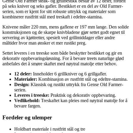
Gense Old Farmer steak- og grillbestikk består av 12 deler, fordelt
på seks kniver og seks gafler. Bestikket er en del av Old Farmer-
serien, som er kjent for sitt robuste uttrykk og materialer som
kombinerer rustfritt stål med treskaft i edeltre-stamina.
Knivene måler 220 mm, mens gaflene er 197 mm lange. Den solide
konstruksjonen og de skarpe knivbladene gjør settet godt egnet til
servering av kjøttretter, spesielt ved grillmiddager eller andre
måltider hvor man ønsker et mer rustikt preg.
Settet leveres i en treeske som både beskytter bestikket og gir en
dekorativ oppbevaringsløsning. For å bevare treets naturlige glød
anbefales det å smøre skaftet med nøytral matolje etter behov.
12 deler:
Inneholder 6 grillkniver og 6 grillgafler.
Materialer:
Kombinasjon av rustfritt stål og edeltre-stamina.
Design:
Klassisk og rustikt uttrykk fra Gense Old Farmer-
serien.
Leveres i treeske:
Praktisk og dekorativ oppbevaring.
Vedlikehold:
Treskaftet kan pleies med nøytral matolje for å
bevare fargen.
Fordeler og ulemper
Holdbart materiale i rustfritt stål og tre