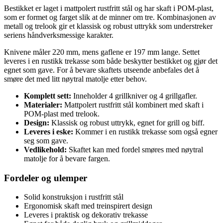
Bestikket er laget i mattpolert rustfritt stål og har skaft i POM-plast,
som er formet og farget slik at de minner om tre. Kombinasjonen av
metall og trelook gir et klassisk og robust uttrykk som understreker
seriens håndverksmessige karakter.
Knivene måler 220 mm, mens gaflene er 197 mm lange. Settet
leveres i en rustikk trekasse som både beskytter bestikket og gjør det
egnet som gave. For å bevare skaftets utseende anbefales det å
smøre det med litt nøytral matolje etter behov.
Komplett sett:
Inneholder 4 grillkniver og 4 grillgafler.
Materialer:
Mattpolert rustfritt stål kombinert med skaft i
POM-plast med trelook.
Design:
Klassisk og robust uttrykk, egnet for grill og biff.
Leveres i eske:
Kommer i en rustikk trekasse som også egner
seg som gave.
Vedlikehold:
Skaftet kan med fordel smøres med nøytral
matolje for å bevare fargen.
Fordeler og ulemper
Solid konstruksjon i rustfritt stål
Ergonomisk skaft med treinspirert design
Leveres i praktisk og dekorativ trekasse