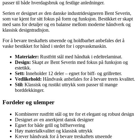
passer til både hverdagsbruk og festlige anledninger.
Serien er designet av den danske industridesigneren Bent Severin,
som var kjent for sitt fokus på form og funksjon. Bestikket er skapt
med sans for detaljer og en balanse mellom moderne håndverk og
klassisk designtradisjon.
For å bevare treskaftets utseende og holdbarhet anbefales det å
vaske bestikket for hånd i stedet for i oppvaskmaskin.
Materialer:
Rustfritt stål med håndtak i edeltrelaminat.
Design:
Skapt av Bent Severin med fokus på funksjon og
estetikk.
Sett:
Inneholder 12 deler – egnet for biff- og grillretter.
Vedlikehold:
Håndvask anbefales for å bevare treets kvalitet.
Stil:
Klassisk og rustikt uttrykk som passer til mange
borddekkinger.
Fordeler og ulemper
Kombinerer rustfritt stål og tre for et elegant og robust design
Designet av en anerkjent dansk designer
Egnet for både grill og biffservering
Høy materialkvalitet og klassisk uttrykk
Krever håndvask for å bevare treskaftets utseende