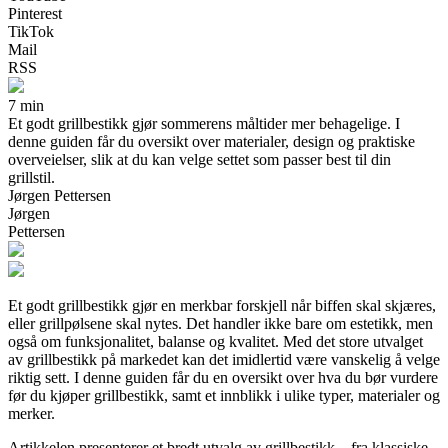
Pinterest
TikTok
Mail
RSS
7 min
Et godt grillbestikk gjør sommerens måltider mer behagelige. I
denne guiden får du oversikt over materialer, design og praktiske
overveielser, slik at du kan velge settet som passer best til din
grillstil.
Jørgen Pettersen
Jørgen
Pettersen
Et godt grillbestikk gjør en merkbar forskjell når biffen skal skjæres,
eller grillpølsene skal nytes. Det handler ikke bare om estetikk, men
også om funksjonalitet, balanse og kvalitet. Med det store utvalget
av grillbestikk på markedet kan det imidlertid være vanskelig å velge
riktig sett. I denne guiden får du en oversikt over hva du bør vurdere
før du kjøper grillbestikk, samt et innblikk i ulike typer, materialer og
merker.
Artikkelen presenterer et bredt utvalg av grillbestikk – fra klassiske