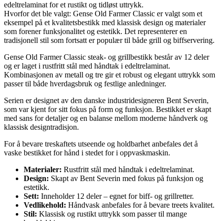
edeltrelaminat for et rustikt og tidløst uttrykk.
Hvorfor det ble valgt: Gense Old Farmer Classic er valgt som et
eksempel på et kvalitetsbestikk med klassisk design og materialer
som forener funksjonalitet og estetikk. Det representerer en
tradisjonell stil som fortsatt er populær til både grill og biffservering.
Gense Old Farmer Classic steak- og grillbestikk består av 12 deler
og er laget i rustfritt stål med håndtak i edeltrelaminat.
Kombinasjonen av metall og tre gir et robust og elegant uttrykk som
passer til både hverdagsbruk og festlige anledninger.
Serien er designet av den danske industridesigneren Bent Severin,
som var kjent for sitt fokus på form og funksjon. Bestikket er skapt
med sans for detaljer og en balanse mellom moderne håndverk og
klassisk designtradisjon.
For å bevare treskaftets utseende og holdbarhet anbefales det å
vaske bestikket for hånd i stedet for i oppvaskmaskin.
Materialer:
Rustfritt stål med håndtak i edeltrelaminat.
Design:
Skapt av Bent Severin med fokus på funksjon og
estetikk.
Sett:
Inneholder 12 deler – egnet for biff- og grillretter.
Vedlikehold:
Håndvask anbefales for å bevare treets kvalitet.
Stil:
Klassisk og rustikt uttrykk som passer til mange