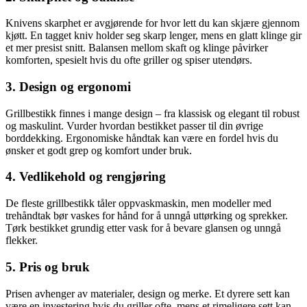
Knivens skarphet er avgjørende for hvor lett du kan skjære gjennom
kjøtt. En tagget kniv holder seg skarp lenger, mens en glatt klinge gir
et mer presist snitt. Balansen mellom skaft og klinge påvirker
komforten, spesielt hvis du ofte griller og spiser utendørs.
3. Design og ergonomi
Grillbestikk finnes i mange design – fra klassisk og elegant til robust
og maskulint. Vurder hvordan bestikket passer til din øvrige
borddekking. Ergonomiske håndtak kan være en fordel hvis du
ønsker et godt grep og komfort under bruk.
4. Vedlikehold og rengjøring
De fleste grillbestikk tåler oppvaskmaskin, men modeller med
trehåndtak bør vaskes for hånd for å unngå uttørking og sprekker.
Tørk bestikket grundig etter vask for å bevare glansen og unngå
flekker.
5. Pris og bruk
Prisen avhenger av materialer, design og merke. Et dyrere sett kan
være en investering hvis du griller ofte, mens et rimeligere sett kan