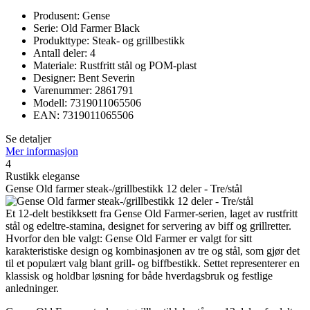
Produsent: Gense
Serie: Old Farmer Black
Produkttype: Steak- og grillbestikk
Antall deler: 4
Materiale: Rustfritt stål og POM-plast
Designer: Bent Severin
Varenummer: 2861791
Modell: 7319011065506
EAN: 7319011065506
Se detaljer
Mer informasjon
4
Rustikk eleganse
Gense Old farmer steak-/grillbestikk 12 deler - Tre/stål
Et 12-delt bestikksett fra Gense Old Farmer-serien, laget av rustfritt
stål og edeltre-stamina, designet for servering av biff og grillretter.
Hvorfor den ble valgt: Gense Old Farmer er valgt for sitt
karakteristiske design og kombinasjonen av tre og stål, som gjør det
til et populært valg blant grill- og biffbestikk. Settet representerer en
klassisk og holdbar løsning for både hverdagsbruk og festlige
anledninger.