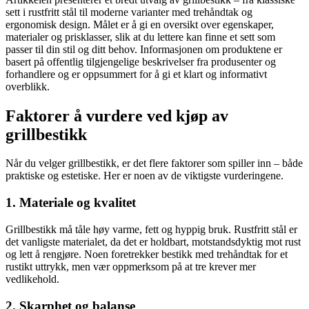
sett i rustfritt stål til moderne varianter med trehåndtak og
ergonomisk design. Målet er å gi en oversikt over egenskaper,
materialer og prisklasser, slik at du lettere kan finne et sett som
passer til din stil og ditt behov. Informasjonen om produktene er
basert på offentlig tilgjengelige beskrivelser fra produsenter og
forhandlere og er oppsummert for å gi et klart og informativt
overblikk.
Faktorer å vurdere ved kjøp av
grillbestikk
Når du velger grillbestikk, er det flere faktorer som spiller inn – både
praktiske og estetiske. Her er noen av de viktigste vurderingene.
1. Materiale og kvalitet
Grillbestikk må tåle høy varme, fett og hyppig bruk. Rustfritt stål er
det vanligste materialet, da det er holdbart, motstandsdyktig mot rust
og lett å rengjøre. Noen foretrekker bestikk med trehåndtak for et
rustikt uttrykk, men vær oppmerksom på at tre krever mer
vedlikehold.
2. Skarphet og balanse