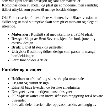
som var kjent for sin presisjon og sans for materialer.
Kombinasjonen av metall og plast gir et moderne, men samtidig
tidløst uttrykk som passer til mange borddekkinger.
Old Farmer-serien finnes i flere varianter, hvor Black-versjonen
skiller seg ut med sitt mørke skaft som gir et markant og elegant
utseende.
Materialer:
Rustfritt stål med skaft i svart POM-plast.
Design:
Skapt av Bent Severin, kjent for funksjonelt og
estetisk design.
Bruk:
Egnet til steak og grillretter.
Uttrykk:
Rustikt og tidløst design som passer til mange
borddekkinger.
Sett:
Inneholder 4 deler.
Fordeler og ulemper
Holdbart rustfritt stål og slitesterkt plastmateriale
Elegant og rustikt design
Egnet til både hverdag og festlige anledninger
Designet av en anerkjent dansk designer
POM-plastskaftet kan kreve skånsom rengjøring for å bevare
utseendet
Ikke alle deler i serien tåler oppvaskmaskin, avhengig av