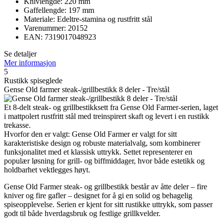
Knivlengde: 220 mm
Gaffellengde: 197 mm
Materiale: Edeltre-stamina og rustfritt stål
Varenummer: 20152
EAN: 7319017048923
Se detaljer
Mer informasjon
5
Rustikk spiseglede
Gense Old farmer steak-/grillbestikk 8 deler - Tre/stål
Et 8-delt steak- og grillbestikksett fra Gense Old Farmer-serien, laget
i mattpolert rustfritt stål med treinspirert skaft og levert i en rustikk
trekasse.
Hvorfor den er valgt: Gense Old Farmer er valgt for sitt
karakteristiske design og robuste materialvalg, som kombinerer
funksjonalitet med et klassisk uttrykk. Settet representerer en
populær løsning for grill- og biffmiddager, hvor både estetikk og
holdbarhet vektlegges høyt.
Gense Old Farmer steak- og grillbestikk består av åtte deler – fire
kniver og fire gafler – designet for å gi en solid og behagelig
spiseopplevelse. Serien er kjent for sitt rustikke uttrykk, som passer
godt til både hverdagsbruk og festlige grillkvelder.