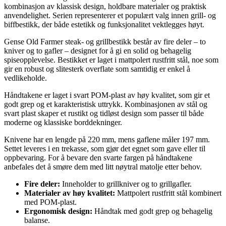
kombinasjon av klassisk design, holdbare materialer og praktisk
anvendelighet. Serien representerer et populært valg innen grill- og
biffbestikk, der både estetikk og funksjonalitet vektlegges høyt.
Gense Old Farmer steak- og grillbestikk består av fire deler – to
kniver og to gafler – designet for å gi en solid og behagelig
spiseopplevelse. Bestikket er laget i mattpolert rustfritt stål, noe som
gir en robust og slitesterk overflate som samtidig er enkel å
vedlikeholde.
Håndtakene er laget i svart POM-plast av høy kvalitet, som gir et
godt grep og et karakteristisk uttrykk. Kombinasjonen av stål og
svart plast skaper et rustikt og tidløst design som passer til både
moderne og klassiske borddekninger.
Knivene har en lengde på 220 mm, mens gaflene måler 197 mm.
Settet leveres i en trekasse, som gjør det egnet som gave eller til
oppbevaring. For å bevare den svarte fargen på håndtakene
anbefales det å smøre dem med litt nøytral matolje etter behov.
Fire deler:
Inneholder to grillkniver og to grillgafler.
Materialer av høy kvalitet:
Mattpolert rustfritt stål kombinert
med POM-plast.
Ergonomisk design:
Håndtak med godt grep og behagelig
balanse.