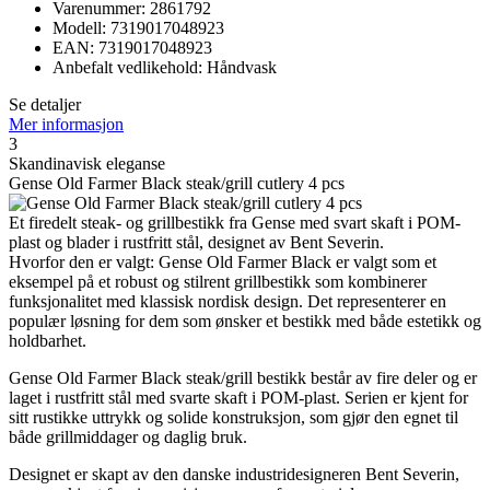
Varenummer: 2861792
Modell: 7319017048923
EAN: 7319017048923
Anbefalt vedlikehold: Håndvask
Se detaljer
Mer informasjon
3
Skandinavisk eleganse
Gense Old Farmer Black steak/grill cutlery 4 pcs
Et firedelt steak- og grillbestikk fra Gense med svart skaft i POM-
plast og blader i rustfritt stål, designet av Bent Severin.
Hvorfor den er valgt: Gense Old Farmer Black er valgt som et
eksempel på et robust og stilrent grillbestikk som kombinerer
funksjonalitet med klassisk nordisk design. Det representerer en
populær løsning for dem som ønsker et bestikk med både estetikk og
holdbarhet.
Gense Old Farmer Black steak/grill bestikk består av fire deler og er
laget i rustfritt stål med svarte skaft i POM-plast. Serien er kjent for
sitt rustikke uttrykk og solide konstruksjon, som gjør den egnet til
både grillmiddager og daglig bruk.
Designet er skapt av den danske industridesigneren Bent Severin,