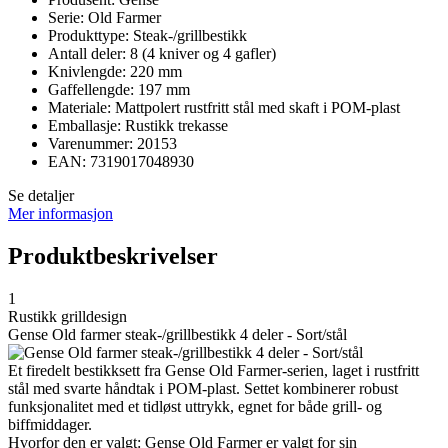
Serie: Old Farmer
Produkttype: Steak-/grillbestikk
Antall deler: 8 (4 kniver og 4 gafler)
Knivlengde: 220 mm
Gaffellengde: 197 mm
Materiale: Mattpolert rustfritt stål med skaft i POM-plast
Emballasje: Rustikk trekasse
Varenummer: 20153
EAN: 7319017048930
Se detaljer
Mer informasjon
Produktbeskrivelser
1
Rustikk grilldesign
Gense Old farmer steak-/grillbestikk 4 deler - Sort/stål
Et firedelt bestikksett fra Gense Old Farmer-serien, laget i rustfritt
stål med svarte håndtak i POM-plast. Settet kombinerer robust
funksjonalitet med et tidløst uttrykk, egnet for både grill- og
biffmiddager.
Hvorfor den er valgt: Gense Old Farmer er valgt for sin