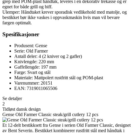
grep med POM-plast håndtak, leveres i en dekorativ trekasse og er
egnet for både grill og biff.
Ulemper: Håndtaket krever sporadisk vedlikehold med matolje, og
bestikket bør ikke vaskes i oppvaskmaskin hvis man vil bevare
fargen optimalt.
Spesifikasjoner
Produsent: Gense
Serie: Old Farmer
Antall deler: 4 (2 kniver og 2 gafler)
Knivlengde: 220 mm
Gaffellengde: 197 mm
Farge: Svart og stål
Materiale: Mattpolert rustfritt stål og POM-plast
Varenummer: 20151
EAN: 7319011065506
Se detaljer
2
Tidløst dansk design
Gense Old Farmer Classic steak/grill cutlery 12 pcs
Et 12-delt bestikksett fra Gense i serien Old Farmer Classic, designet
av Bent Severin. Bestikket kombinerer rustfritt stål med håndtak i