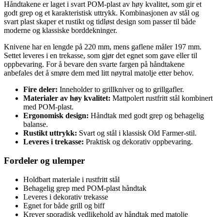
Håndtakene er laget i svart POM-plast av høy kvalitet, som gir et
godt grep og et karakteristisk uttrykk. Kombinasjonen av stål og
svart plast skaper et rustikt og tidløst design som passer til både
moderne og klassiske borddekninger.
Knivene har en lengde på 220 mm, mens gaflene måler 197 mm.
Settet leveres i en trekasse, som gjør det egnet som gave eller til
oppbevaring. For å bevare den svarte fargen på håndtakene
anbefales det å smøre dem med litt nøytral matolje etter behov.
Fire deler:
Inneholder to grillkniver og to grillgafler.
Materialer av høy kvalitet:
Mattpolert rustfritt stål kombinert
med POM-plast.
Ergonomisk design:
Håndtak med godt grep og behagelig
balanse.
Rustikt uttrykk:
Svart og stål i klassisk Old Farmer-stil.
Leveres i trekasse:
Praktisk og dekorativ oppbevaring.
Fordeler og ulemper
Holdbart materiale i rustfritt stål
Behagelig grep med POM-plast håndtak
Leveres i dekorativ trekasse
Egnet for både grill og biff
Krever sporadisk vedlikehold av håndtak med matolje