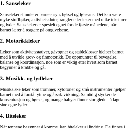
1. Sanseleker
Sanseleker stimulerer barnets syn, hørsel og følesans. Det kan være
myke stoffbøker, aktivitetskluter, rangler eller leker med ulike teksturer
og lyder. Sanseleker er spesielt egnet for de første månedene, når
barnet lærer å reagere på omgivelsene.
2. Motorikkleker
Leker som aktivitetsstativer, gåvogner og stableklosser hjelper barnet
med å utvikle grov- og finmotorikk. De oppmuntrer til bevegelse,
balanse og koordinasjon, noe som er viktig etter hvert som barnet
begynner å krabbe og gå.
3. Musikk- og lydleker
Musikalske leker som trommer, xylofoner og små instrumenter hjelper
barnet med å forstå rytme og årsak-virkning. Samtidig styrker de
konsentrasjon og hørsel, og mange babyer finner stor glede i å lage
sine egne lyder.
4. Biteleker
Når tennene begynner å komme, kan biteleker gi lindring. De finnes i