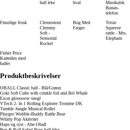
ball leke
hval
Musikalsk
Banan-
telefon
Finurlige frosk
Clementoni
Bog Med
Trixie
Clemmy
Farger
Squeeze
Soft -
rattle - Mrs.
Sensorial
Elephant
Rocket
Fisher Price
Kattetårn med
baller
Produktbeskrivelser
OBALL Classic ball - Blå/Grønn
Goki Soft Cube with crinkle foil and Bel Whale
Escar glooooow snegl
VTech 2- In 1 Rolling Explorer Tromme DK
Tumble Jungle Musical Roller
Playgro Wobble-Buddy Rattle Bear
Whirly Pop Aktivitet
Haps og ryst - Abe-Oball
Pop & Roll Safari Buss ball leke