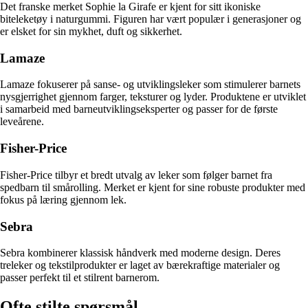
Det franske merket Sophie la Girafe er kjent for sitt ikoniske
biteleketøy i naturgummi. Figuren har vært populær i generasjoner og
er elsket for sin mykhet, duft og sikkerhet.
Lamaze
Lamaze fokuserer på sanse- og utviklingsleker som stimulerer barnets
nysgjerrighet gjennom farger, teksturer og lyder. Produktene er utviklet
i samarbeid med barneutviklingseksperter og passer for de første
leveårene.
Fisher-Price
Fisher-Price tilbyr et bredt utvalg av leker som følger barnet fra
spedbarn til smårolling. Merket er kjent for sine robuste produkter med
fokus på læring gjennom lek.
Sebra
Sebra kombinerer klassisk håndverk med moderne design. Deres
treleker og tekstilprodukter er laget av bærekraftige materialer og
passer perfekt til et stilrent barnerom.
Ofte stilte spørsmål