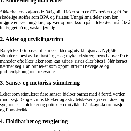
1. Sikkerhet og materialer
Sikkerhet er avgjørende. Velg alltid leker som er CE-merket og fri for
skadelige stoffer som BPA og ftalater. Unngå små deler som kan
utgjøre en kvelningsfare, og vær oppmerksom på at leketøyet må tåle å
bli tygget på og vasket jevnlig.
2. Alder og utviklingstrinn
Babyleker bør passe til barnets alder og utviklingsnivå. Nyfødte
stimuleres best av kontrastfarger og myke teksturer, mens babyer fra 6
måneder ofte liker leker som kan gripes, ristes eller bites i. Når barnet
nærmer seg 1 år, blir leker som oppmuntrer til bevegelse og
problemløsning mer relevante.
3. Sanse- og motorisk stimulering
Leker som stimulerer flere sanser, hjelper barnet med å forstå verden
rundt seg. Rangler, musikkleker og aktivitetsbøker styrker hørsel og
syn, mens stableleker og puttekasser utvikler hånd-øye-koordinasjon
og finmotorikk.
4. Holdbarhet og rengjøring