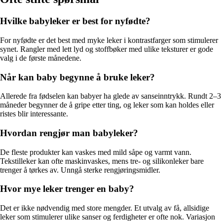
Hvilke babyleker er best for nyfødte?
For nyfødte er det best med myke leker i kontrastfarger som stimulerer
synet. Rangler med lett lyd og stoffbøker med ulike teksturer er gode
valg i de første månedene.
Når kan baby begynne å bruke leker?
Allerede fra fødselen kan babyer ha glede av sanseinntrykk. Rundt 2–3
måneder begynner de å gripe etter ting, og leker som kan holdes eller
ristes blir interessante.
Hvordan rengjør man babyleker?
De fleste produkter kan vaskes med mild såpe og varmt vann.
Tekstilleker kan ofte maskinvaskes, mens tre- og silikonleker bare
trenger å tørkes av. Unngå sterke rengjøringsmidler.
Hvor mye leker trenger en baby?
Det er ikke nødvendig med store mengder. Et utvalg av få, allsidige
leker som stimulerer ulike sanser og ferdigheter er ofte nok. Variasjon