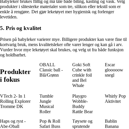
Babyleker brukes flittig og må tåle både biting, kasting og vask. Velg
produkter i slitesterke materialer som tre, silikon eller tekstil som er
enkle å rengjøre. Det gjør leketøyet mer hygienisk og forlenger
levetiden.
5. Pris og kvalitet
Prisen på babyleker varierer mye. Billigere produkter kan være fine til
kortvarig bruk, mens kvalitetsleker ofte varer lenger og kan gå i arv.
Vurder hvor mye leketøyet skal brukes, og velg ut fra både funksjon
og holdbarhet.
OBALL
Goki Soft
Escar
Classic ball -
Cube with
glooooow
Produkter
Blå/Grønn
crinkle foil
snegl
i fokus
and Bel
Whale
VTech 2- In 1
Tumble
Playgro
Whirly Pop
Rolling Explorer
Jungle
Wobble-
Aktivitet
Tromme DK
Musical
Buddy
Roller
Rattle Bear
Haps og ryst -
Pop & Roll
Tøysete og
Bablin
Abe-Oball
Safari Buss
sprutende
Banana