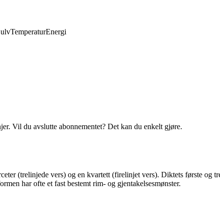
ulv
Temperatur
Energi
njer. Vil du avslutte abonnementet? Det kan du enkelt gjøre.
eter (trelinjede vers) og en kvartett (firelinjet vers). Diktets første og 
ktformen har ofte et fast bestemt rim- og gjentakelsesmønster.