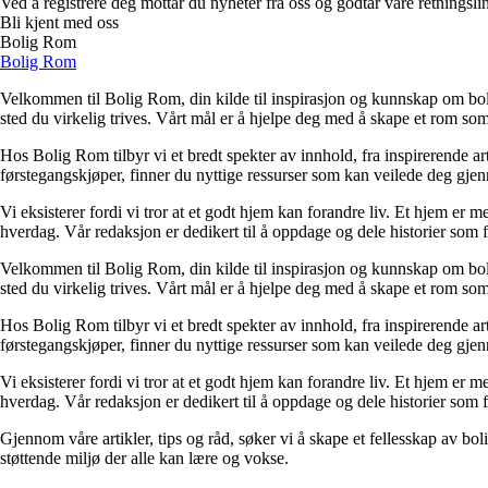
Ved å registrere deg mottar du nyheter fra oss og godtar våre retningsli
Bli kjent med oss
Bolig Rom
Bolig Rom
Velkommen til Bolig Rom, din kilde til inspirasjon og kunnskap om bolig 
sted du virkelig trives. Vårt mål er å hjelpe deg med å skape et rom som 
Hos Bolig Rom tilbyr vi et bredt spekter av innhold, fra inspirerende ar
førstegangskjøper, finner du nyttige ressurser som kan veilede deg gjenno
Vi eksisterer fordi vi tror at et godt hjem kan forandre liv. Et hjem er
hverdag. Vår redaksjon er dedikert til å oppdage og dele historier som
Velkommen til Bolig Rom, din kilde til inspirasjon og kunnskap om bolig 
sted du virkelig trives. Vårt mål er å hjelpe deg med å skape et rom som 
Hos Bolig Rom tilbyr vi et bredt spekter av innhold, fra inspirerende ar
førstegangskjøper, finner du nyttige ressurser som kan veilede deg gjenno
Vi eksisterer fordi vi tror at et godt hjem kan forandre liv. Et hjem er
hverdag. Vår redaksjon er dedikert til å oppdage og dele historier som
Gjennom våre artikler, tips og råd, søker vi å skape et fellesskap av bo
støttende miljø der alle kan lære og vokse.