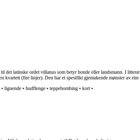
til det latinske ordet villanus som betyr bonde eller landsmann. I litter
d en kvartett (fire linjer). Den har et spesifikt gjentakende mønster av rim 
•
lignende
•
hudflenge
•
teppebombing
•
kort
•