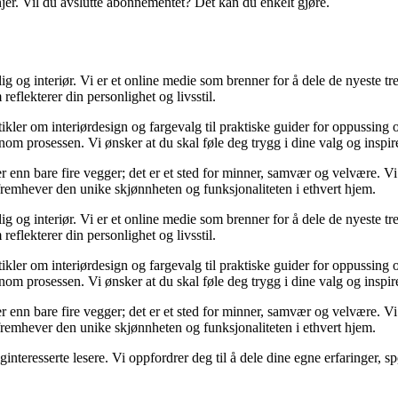
njer. Vil du avslutte abonnementet? Det kan du enkelt gjøre.
og interiør. Vi er et online medie som brenner for å dele de nyeste tren
reflekterer din personlighet og livsstil.
tikler om interiørdesign og fargevalg til praktiske guider for oppussing
m prosessen. Vi ønsker at du skal føle deg trygg i dine valg og inspirert 
 mer enn bare fire vegger; det er et sted for minner, samvær og velvære.
 fremhever den unike skjønnheten og funksjonaliteten i ethvert hjem.
og interiør. Vi er et online medie som brenner for å dele de nyeste tren
reflekterer din personlighet og livsstil.
tikler om interiørdesign og fargevalg til praktiske guider for oppussing
m prosessen. Vi ønsker at du skal føle deg trygg i dine valg og inspirert 
 mer enn bare fire vegger; det er et sted for minner, samvær og velvære.
 fremhever den unike skjønnheten og funksjonaliteten i ethvert hjem.
liginteresserte lesere. Vi oppfordrer deg til å dele dine egne erfaringe