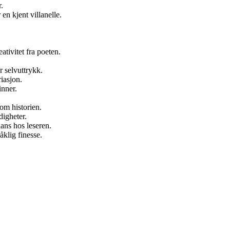
.
en kjent villanelle.
ativitet fra poeten.
r selvuttrykk.
iasjon.
inner.
nom historien.
digheter.
nans hos leseren.
åklig finesse.