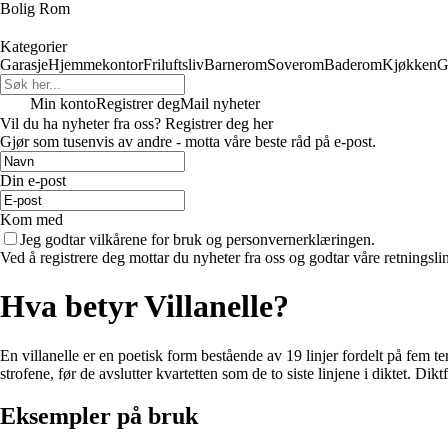
Bolig Rom
Kategorier
Garasje
Hjemmekontor
Friluftsliv
Barnerom
Soverom
Baderom
Kjøkken
G
Min konto
Registrer deg
Mail nyheter
Vil du ha nyheter fra oss? Registrer deg her
Gjør som tusenvis av andre - motta våre beste råd på e-post.
Din e-post
Kom med
Jeg godtar vilkårene for bruk og personvernerklæringen.
Ved å registrere deg mottar du nyheter fra oss og godtar våre retningsli
Hva betyr Villanelle?
En villanelle er en poetisk form bestående av 19 linjer fordelt på fem terc
strofene, før de avslutter kvartetten som de to siste linjene i diktet. Di
Eksempler på bruk