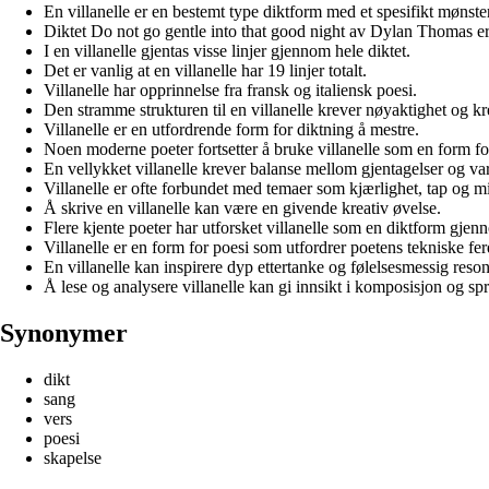
En villanelle er en bestemt type diktform med et spesifikt mønster
Diktet Do not go gentle into that good night av Dylan Thomas er 
I en villanelle gjentas visse linjer gjennom hele diktet.
Det er vanlig at en villanelle har 19 linjer totalt.
Villanelle har opprinnelse fra fransk og italiensk poesi.
Den stramme strukturen til en villanelle krever nøyaktighet og kre
Villanelle er en utfordrende form for diktning å mestre.
Noen moderne poeter fortsetter å bruke villanelle som en form fo
En vellykket villanelle krever balanse mellom gjentagelser og var
Villanelle er ofte forbundet med temaer som kjærlighet, tap og m
Å skrive en villanelle kan være en givende kreativ øvelse.
Flere kjente poeter har utforsket villanelle som en diktform gjen
Villanelle er en form for poesi som utfordrer poetens tekniske fer
En villanelle kan inspirere dyp ettertanke og følelsesmessig reso
Å lese og analysere villanelle kan gi innsikt i komposisjon og spr
Synonymer
dikt
sang
vers
poesi
skapelse