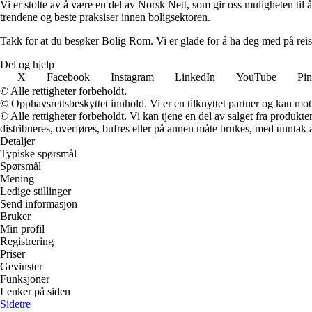
Vi er stolte av å være en del av Norsk Nett, som gir oss muligheten til å 
trendene og beste praksiser innen boligsektoren.
Takk for at du besøker Bolig Rom. Vi er glade for å ha deg med på reis
Del og hjelp
X
Facebook
Instagram
LinkedIn
YouTube
Pin
© Alle rettigheter forbeholdt.
© Opphavsrettsbeskyttet innhold. Vi er en tilknyttet partner og kan motta
© Alle rettigheter forbeholdt. Vi kan tjene en del av salget fra produk
distribueres, overføres, bufres eller på annen måte brukes, med unntak av
Detaljer
Typiske spørsmål
Spørsmål
Mening
Ledige stillinger
Send informasjon
Bruker
Min profil
Registrering
Priser
Gevinster
Funksjoner
Lenker på siden
Sidetre