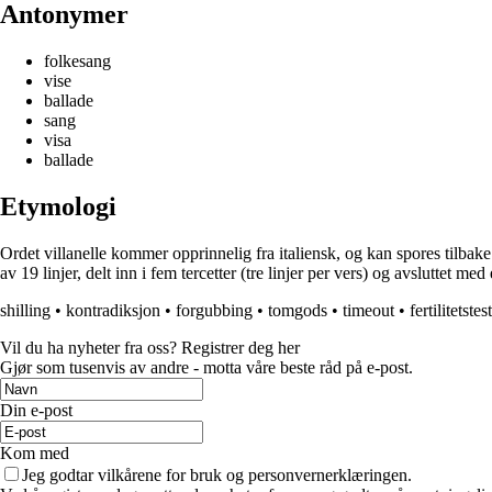
Antonymer
folkesang
vise
ballade
sang
visa
ballade
Etymologi
Ordet villanelle kommer opprinnelig fra italiensk, og kan spores tilbake 
av 19 linjer, delt inn i fem tercetter (tre linjer per vers) og avsluttet me
shilling
•
kontradiksjon
•
forgubbing
•
tomgods
•
timeout
•
fertilitetstest
Vil du ha nyheter fra oss? Registrer deg her
Gjør som tusenvis av andre - motta våre beste råd på e-post.
Din e-post
Kom med
Jeg godtar vilkårene for bruk og personvernerklæringen.