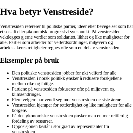
Hva betyr Venstreside?
Venstresiden refererer til politiske partier, ideer eller bevegelser som har
et sosialt eller økonomisk progressivt synspunkt. På venstresiden
vektlegges gjerne verdier som solidaritet, likhet og like muligheter for
alle. Partier som arbeider for velferdsordninger, miljøvern og
arbeidstakeres rettigheter regnes ofte som en del av venstresiden.
Eksempler på bruk
Den politiske venstresiden jobber for økt velferd for alle.
Venstresiden i norsk politikk ønsker å redusere forskjellene
mellom rike og fattige.
Partiene på venstresiden fokuserer ofte på miljøvern og
klimaendringer.
Flere velgere har vendt seg mot venstresiden de siste årene.
Venstresiden kjemper for rettferdighet og like muligheter for alle
borgere.
På den økonomiske venstresiden ønsker man en mer rettferdig
fordeling av ressurser.
Opposisjonen består i stor grad av representanter fra
venstresiden.