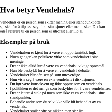
Hva betyr Vendehals?
Vendehals er en person som skifter mening eller standpunkt ofte,
spesielt for å tilpasse seg ulike situasjoner eller mennesker. Det kan
også referere til en person som er utrofast eller illojal.
Eksempler på bruk
Vendehalsen er kjent for å være en opportunistisk fugl.
Noen ganger kan politikere virke som vendehalser i sine
meninger.
Det er ikke alltid lurt å være en vendehals i viktige spørsmål.
Han ble beskyldt for å være en vendehals i debatten.
Vendehalser blir ofte sett på som utroverdige.
Hun viste seg å være en ekte vendehals i diskusjonen.
Du bør være konsekvent og ikke opptre som en vendehals.
I politikken er det mange som beskyldes for å være vendehalser.
Det er lettere å stole på noen som ikke er en vendehals i sine
standpunkter.
Behandle andre som du selv ikke ville bli behandlet av en
vendehals.
Vendehalser smiler ofte og nikker, men sier lite.