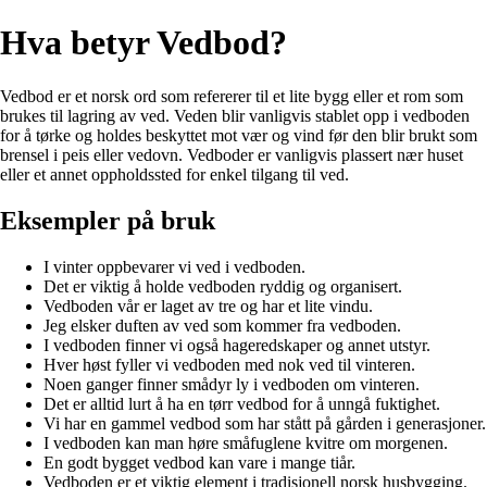
Hva betyr Vedbod?
Vedbod er et norsk ord som refererer til et lite bygg eller et rom som
brukes til lagring av ved. Veden blir vanligvis stablet opp i vedboden
for å tørke og holdes beskyttet mot vær og vind før den blir brukt som
brensel i peis eller vedovn. Vedboder er vanligvis plassert nær huset
eller et annet oppholdssted for enkel tilgang til ved.
Eksempler på bruk
I vinter oppbevarer vi ved i vedboden.
Det er viktig å holde vedboden ryddig og organisert.
Vedboden vår er laget av tre og har et lite vindu.
Jeg elsker duften av ved som kommer fra vedboden.
I vedboden finner vi også hageredskaper og annet utstyr.
Hver høst fyller vi vedboden med nok ved til vinteren.
Noen ganger finner smådyr ly i vedboden om vinteren.
Det er alltid lurt å ha en tørr vedbod for å unngå fuktighet.
Vi har en gammel vedbod som har stått på gården i generasjoner.
I vedboden kan man høre småfuglene kvitre om morgenen.
En godt bygget vedbod kan vare i mange tiår.
Vedboden er et viktig element i tradisjonell norsk husbygging.