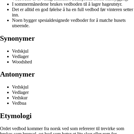
I sommermånedene brukes vedboden til å lagre hageutstyr.
Det er alltid en god følelse å ha en full vedbod før vinteren setter
inn.
Noen bygger spesialdesignede vedboder for å matche husets
utseende.
Synonymer
Vedskjul
Vedlager
Woodshed
Antonymer
Vedskjul
Vedlager
Vedskur
Vedbua
Etymologi
Ordet vedbod kommer fra norsk ved som refererer til trevirke som
brukes som brensel, og bod som betyr et lite skur eller rom for