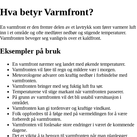
Hva betyr Varmfront?
En varmfront er den fremre delen av et lavtrykk som fører varmere luft
inn i et område og ofte medfører nedbør og stigende temperaturer.
Varmfronten beveger seg vanligvis over et kaldfront.
Eksempler på bruk
En varmfront nærmer seg landet med økende temperaturer.
Varmfronten vil føre til regn og mildere vær i morgen.
Meteorologene advarer om kraftig nedbør i forbindelse med
varmfronten.
Varmfronten bringer med seg fuktig luft fra sør.
Temperaturene vil stige markant når varmfronten passerer.
På grunn av varmfronten vil det bli ustabil værsituasjon i
området.
Varmfronten kan gi tordenvær og kraftige vindkast.
Folk oppfordres til å følge med på værmeldingen for å være
forberedt på varmfronten.
Varmfronten vil forårsake store endringer i været de kommende
dagene.
Det er viktig å ta hensyn til varmfronten når man planlegger