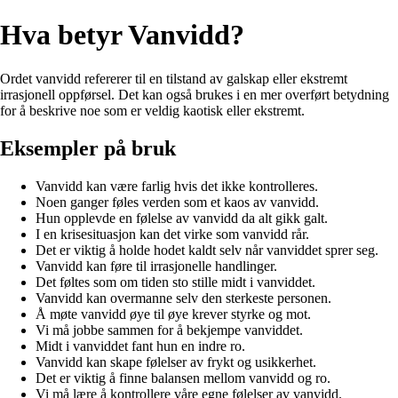
Hva betyr Vanvidd?
Ordet vanvidd refererer til en tilstand av galskap eller ekstremt
irrasjonell oppførsel. Det kan også brukes i en mer overført betydning
for å beskrive noe som er veldig kaotisk eller ekstremt.
Eksempler på bruk
Vanvidd kan være farlig hvis det ikke kontrolleres.
Noen ganger føles verden som et kaos av vanvidd.
Hun opplevde en følelse av vanvidd da alt gikk galt.
I en krisesituasjon kan det virke som vanvidd rår.
Det er viktig å holde hodet kaldt selv når vanviddet sprer seg.
Vanvidd kan føre til irrasjonelle handlinger.
Det føltes som om tiden sto stille midt i vanviddet.
Vanvidd kan overmanne selv den sterkeste personen.
Å møte vanvidd øye til øye krever styrke og mot.
Vi må jobbe sammen for å bekjempe vanviddet.
Midt i vanviddet fant hun en indre ro.
Vanvidd kan skape følelser av frykt og usikkerhet.
Det er viktig å finne balansen mellom vanvidd og ro.
Vi må lære å kontrollere våre egne følelser av vanvidd.