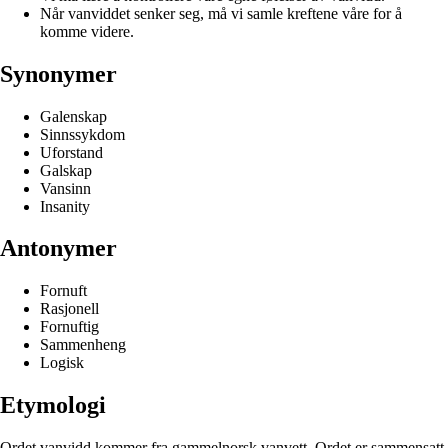
Når vanviddet senker seg, må vi samle kreftene våre for å
komme videre.
Synonymer
Galenskap
Sinnssykdom
Uforstand
Galskap
Vansinn
Insanity
Antonymer
Fornuft
Rasjonell
Fornuftig
Sammenheng
Logisk
Etymologi
Ordet vanvidd kommer fra gammelnorsk vanvett. Ordet er sammensatt