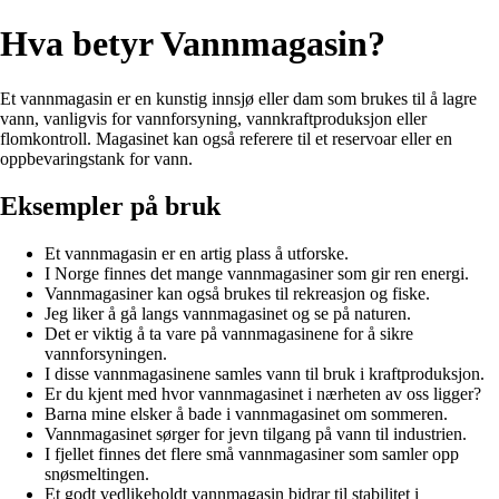
Hva betyr Vannmagasin?
Et vannmagasin er en kunstig innsjø eller dam som brukes til å lagre
vann, vanligvis for vannforsyning, vannkraftproduksjon eller
flomkontroll. Magasinet kan også referere til et reservoar eller en
oppbevaringstank for vann.
Eksempler på bruk
Et vannmagasin er en artig plass å utforske.
I Norge finnes det mange vannmagasiner som gir ren energi.
Vannmagasiner kan også brukes til rekreasjon og fiske.
Jeg liker å gå langs vannmagasinet og se på naturen.
Det er viktig å ta vare på vannmagasinene for å sikre
vannforsyningen.
I disse vannmagasinene samles vann til bruk i kraftproduksjon.
Er du kjent med hvor vannmagasinet i nærheten av oss ligger?
Barna mine elsker å bade i vannmagasinet om sommeren.
Vannmagasinet sørger for jevn tilgang på vann til industrien.
I fjellet finnes det flere små vannmagasiner som samler opp
snøsmeltingen.
Et godt vedlikeholdt vannmagasin bidrar til stabilitet i