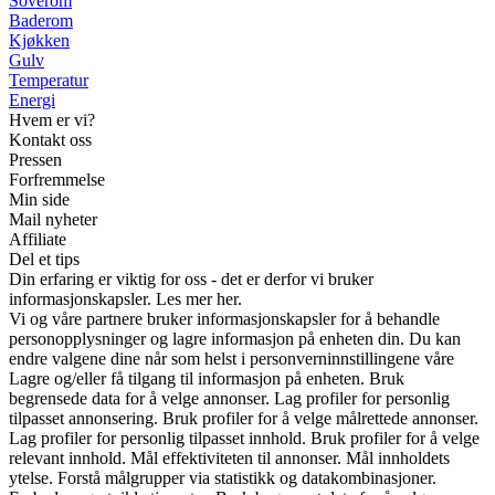
Soverom
Baderom
Kjøkken
Gulv
Temperatur
Energi
Hvem er vi?
Kontakt oss
Pressen
Forfremmelse
Min side
Mail nyheter
Affiliate
Del et tips
Din erfaring er viktig for oss - det er derfor vi bruker
informasjonskapsler. Les mer her.
Vi og våre partnere bruker informasjonskapsler for å behandle
personopplysninger og lagre informasjon på enheten din. Du kan
endre valgene dine når som helst i personverninnstillingene våre
Lagre og/eller få tilgang til informasjon på enheten. Bruk
begrensede data for å velge annonser. Lag profiler for personlig
tilpasset annonsering. Bruk profiler for å velge målrettede annonser.
Lag profiler for personlig tilpasset innhold. Bruk profiler for å velge
relevant innhold. Mål effektiviteten til annonser. Mål innholdets
ytelse. Forstå målgrupper via statistikk og datakombinasjoner.