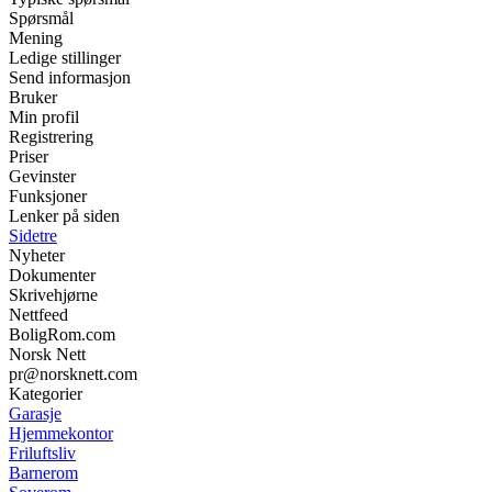
Spørsmål
Mening
Ledige stillinger
Send informasjon
Bruker
Min profil
Registrering
Priser
Gevinster
Funksjoner
Lenker på siden
Sidetre
Nyheter
Dokumenter
Skrivehjørne
Nettfeed
BoligRom.com
Norsk Nett
pr@norsknett.com
Kategorier
Garasje
Hjemmekontor
Friluftsliv
Barnerom