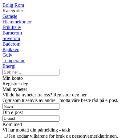
Bolig Rom
Kategorier
Garasje
Hjemmekontor
Friluftsliv
Barnerom
Soverom
Baderom
Kjøkken
Gulv
Temperatur
Energi
Min konto
Registrer deg
Mail nyheter
Vil du ha nyheter fra oss? Registrer deg her
Gjør som tusenvis av andre - motta våre beste råd på e-post.
Din e-post
Kom med
Vi har mottatt din påmelding - takk
Jeg godtar vilkårene for bruk og personvernerklæringen.