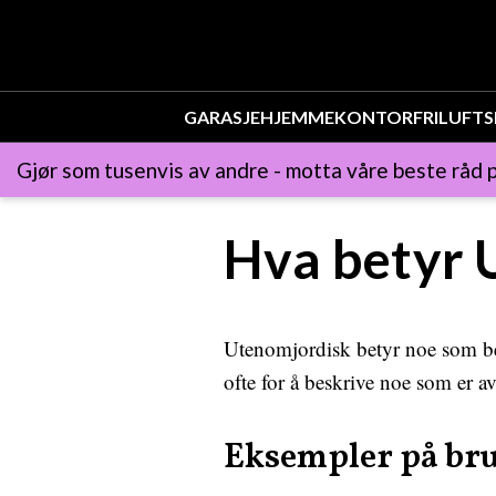
GARASJE
HJEMMEKONTOR
FRILUFTS
Gjør som tusenvis av andre - motta våre beste råd p
Hva betyr 
Utenomjordisk betyr noe som bef
ofte for å beskrive noe som er a
Eksempler på br