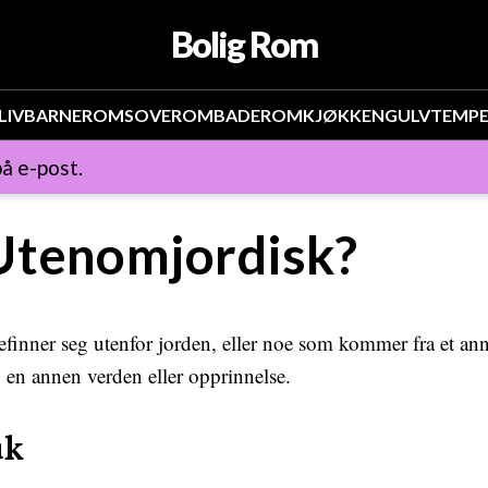
Bolig Rom
LIV
BARNEROM
SOVEROM
BADEROM
KJØKKEN
GULV
TEMP
å e-post.
Utenomjordisk?
inner seg utenfor jorden, eller noe som kommer fra et ann
v en annen verden eller opprinnelse.
uk