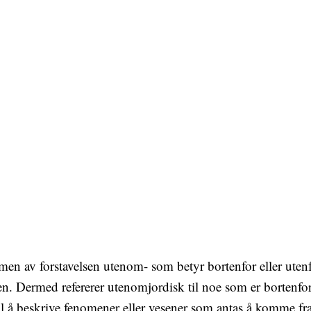
men av forstavelsen utenom- som betyr bortenfor eller utenf
en. Dermed refererer utenomjordisk til noe som er bortenfor e
il å beskrive fenomener eller vesener som antas å komme fra e