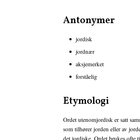
Antonymer
jordisk
jordnær
aksjemerket
forståelig
Etymologi
Ordet utenomjordisk er satt sam
som tilhører jorden eller av jord
det jordiske. Ordet brukes ofte t