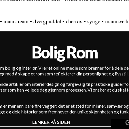
•
mainstream
•
dvergpuddel
•
cherrox
•
synge
•
mannsverk
Bolig Rom
m bolig og interiør. Vi er et online medie som brenner for å dele d
e deg med å skape et rom som reflekterer din personlighet og livsstil.
rende artikler om interiørdesign og fargevalg til praktiske guider 
er som kan veilede deg gjennom prosessen. Vi ønsker at du skal føle 
hjem er mer enn bare fire vegger; det er et sted for minner, samvær
age og dele historier som fremhever den unike skjønnheten og funks
G
LENKER PÅ SIDEN