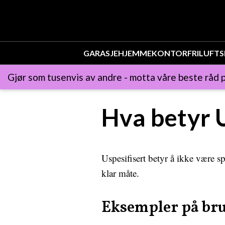
GARASJE
HJEMMEKONTOR
FRILUFTS
Gjør som tusenvis av andre - motta våre beste råd p
Hva betyr 
Uspesifisert betyr å ikke være spe
klar måte.
Eksempler på br