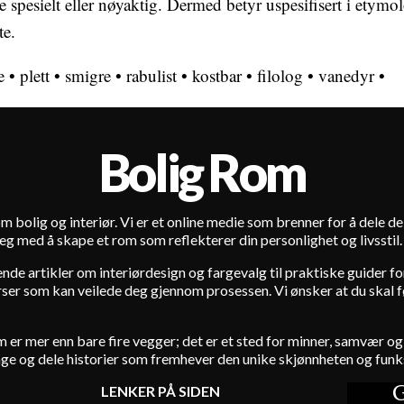
 spesielt eller nøyaktig. Dermed betyr uspesifisert i etymol
te.
e
•
plett
•
smigre
•
rabulist
•
kostbar
•
filolog
•
vanedyr
•
Bolig Rom
m bolig og interiør. Vi er et online medie som brenner for å dele d
e deg med å skape et rom som reflekterer din personlighet og livsstil.
rende artikler om interiørdesign og fargevalg til praktiske guider 
er som kan veilede deg gjennom prosessen. Vi ønsker at du skal føle 
hjem er mer enn bare fire vegger; det er et sted for minner, samvær
age og dele historier som fremhever den unike skjønnheten og funks
G
LENKER PÅ SIDEN