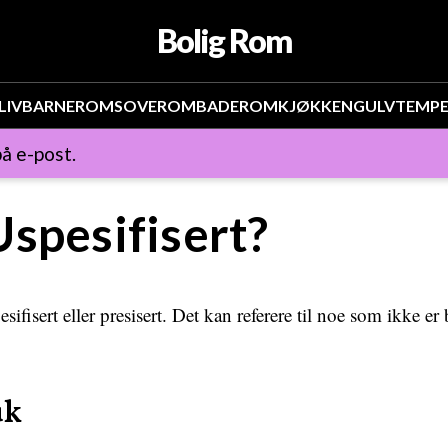
Bolig Rom
LIV
BARNEROM
SOVEROM
BADEROM
KJØKKEN
GULV
TEMP
å e-post.
Uspesifisert?
sifisert eller presisert. Det kan referere til noe som ikke er 
uk