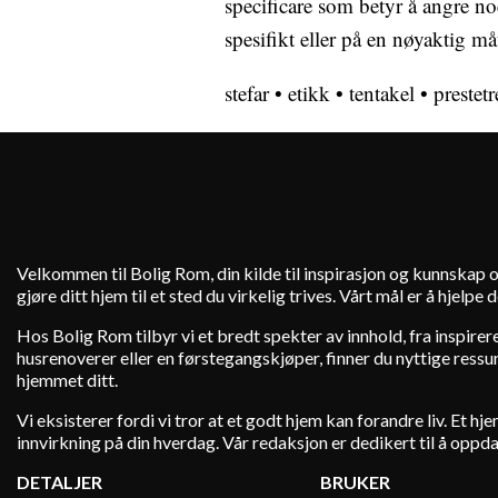
specificare som betyr å angre noe
spesifikt eller på en nøyaktig må
stefar
•
etikk
•
tentakel
•
prestetr
Velkommen til Bolig Rom, din kilde til inspirasjon og kunnskap o
gjøre ditt hjem til et sted du virkelig trives. Vårt mål er å hjelp
Hos Bolig Rom tilbyr vi et bredt spekter av innhold, fra inspire
husrenoverer eller en førstegangskjøper, finner du nyttige ressurs
hjemmet ditt.
Vi eksisterer fordi vi tror at et godt hjem kan forandre liv. Et 
innvirkning på din hverdag. Vår redaksjon er dedikert til å oppd
DETALJER
BRUKER