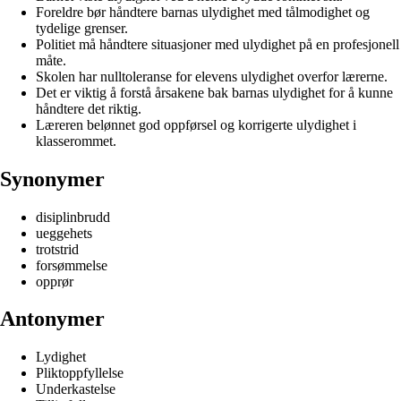
Foreldre bør håndtere barnas ulydighet med tålmodighet og
tydelige grenser.
Politiet må håndtere situasjoner med ulydighet på en profesjonell
måte.
Skolen har nulltoleranse for elevens ulydighet overfor lærerne.
Det er viktig å forstå årsakene bak barnas ulydighet for å kunne
håndtere det riktig.
Læreren belønnet god oppførsel og korrigerte ulydighet i
klasserommet.
Synonymer
disiplinbrudd
ueggehets
trotstrid
forsømmelse
opprør
Antonymer
Lydighet
Pliktoppfyllelse
Underkastelse