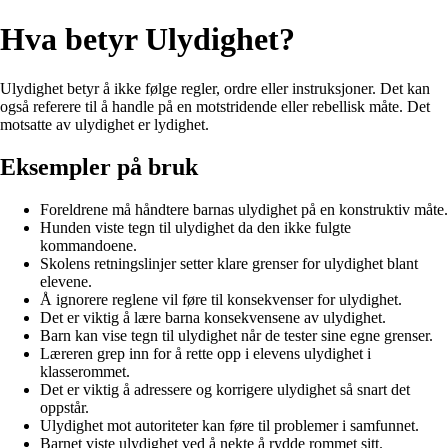
Hva betyr Ulydighet?
Ulydighet betyr å ikke følge regler, ordre eller instruksjoner. Det kan
også referere til å handle på en motstridende eller rebellisk måte. Det
motsatte av ulydighet er lydighet.
Eksempler på bruk
Foreldrene må håndtere barnas ulydighet på en konstruktiv måte.
Hunden viste tegn til ulydighet da den ikke fulgte
kommandoene.
Skolens retningslinjer setter klare grenser for ulydighet blant
elevene.
Å ignorere reglene vil føre til konsekvenser for ulydighet.
Det er viktig å lære barna konsekvensene av ulydighet.
Barn kan vise tegn til ulydighet når de tester sine egne grenser.
Læreren grep inn for å rette opp i elevens ulydighet i
klasserommet.
Det er viktig å adressere og korrigere ulydighet så snart det
oppstår.
Ulydighet mot autoriteter kan føre til problemer i samfunnet.
Barnet viste ulydighet ved å nekte å rydde rommet sitt.