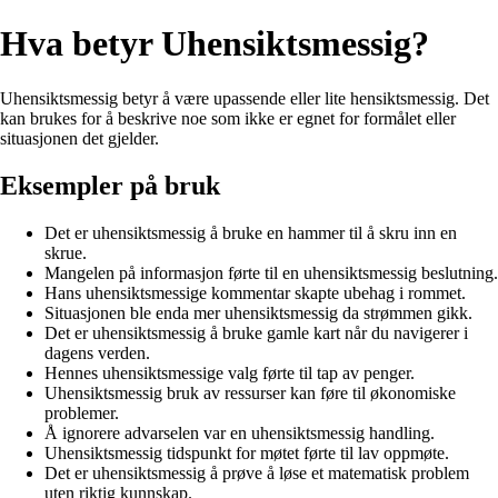
Hva betyr Uhensiktsmessig?
Uhensiktsmessig betyr å være upassende eller lite hensiktsmessig. Det
kan brukes for å beskrive noe som ikke er egnet for formålet eller
situasjonen det gjelder.
Eksempler på bruk
Det er uhensiktsmessig å bruke en hammer til å skru inn en
skrue.
Mangelen på informasjon førte til en uhensiktsmessig beslutning.
Hans uhensiktsmessige kommentar skapte ubehag i rommet.
Situasjonen ble enda mer uhensiktsmessig da strømmen gikk.
Det er uhensiktsmessig å bruke gamle kart når du navigerer i
dagens verden.
Hennes uhensiktsmessige valg førte til tap av penger.
Uhensiktsmessig bruk av ressurser kan føre til økonomiske
problemer.
Å ignorere advarselen var en uhensiktsmessig handling.
Uhensiktsmessig tidspunkt for møtet førte til lav oppmøte.
Det er uhensiktsmessig å prøve å løse et matematisk problem
uten riktig kunnskap.