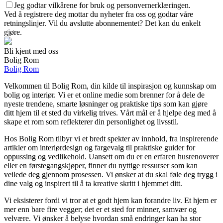
Jeg godtar vilkårene for bruk og personvernerklæringen.
Ved å registrere deg mottar du nyheter fra oss og godtar våre
retningslinjer. Vil du avslutte abonnementet? Det kan du enkelt
gjøre.
Bli kjent med oss
Bolig Rom
Bolig Rom
Velkommen til Bolig Rom, din kilde til inspirasjon og kunnskap om
bolig og interiør. Vi er et online medie som brenner for å dele de
nyeste trendene, smarte løsninger og praktiske tips som kan gjøre
ditt hjem til et sted du virkelig trives. Vårt mål er å hjelpe deg med å
skape et rom som reflekterer din personlighet og livsstil.
Hos Bolig Rom tilbyr vi et bredt spekter av innhold, fra inspirerende
artikler om interiørdesign og fargevalg til praktiske guider for
oppussing og vedlikehold. Uansett om du er en erfaren husrenoverer
eller en førstegangskjøper, finner du nyttige ressurser som kan
veilede deg gjennom prosessen. Vi ønsker at du skal føle deg trygg i
dine valg og inspirert til å ta kreative skritt i hjemmet ditt.
Vi eksisterer fordi vi tror at et godt hjem kan forandre liv. Et hjem er
mer enn bare fire vegger; det er et sted for minner, samvær og
velvære. Vi ønsker å belyse hvordan små endringer kan ha stor