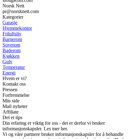
BoligRom.com
Norsk Nett
pr@norsknett.com
Kategorier
Garasje
Hjemmekontor
Friluftsliv
Barnerom
Soverom
Baderom
Kjøkken
Gulv
Temperatur
Energi
Hvem er vi?
Kontakt oss
Pressen
Forfremmelse
Min side
Mail nyheter
Affiliate
Del et tips
Din erfaring er viktig for oss - det er derfor vi bruker
informasjonskapsler. Les mer her.
Vi og våre partnere bruker informasjonskapsler for å behandle