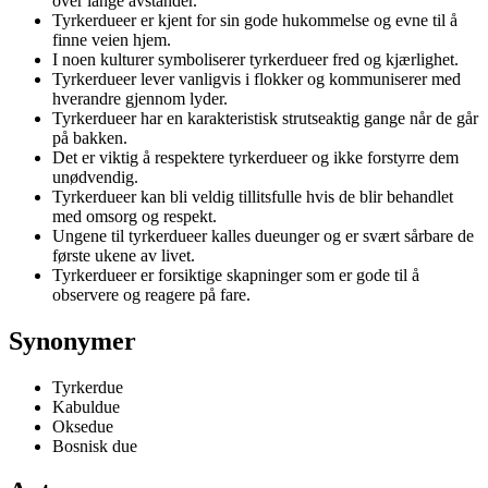
over lange avstander.
Tyrkerdueer er kjent for sin gode hukommelse og evne til å
finne veien hjem.
I noen kulturer symboliserer tyrkerdueer fred og kjærlighet.
Tyrkerdueer lever vanligvis i flokker og kommuniserer med
hverandre gjennom lyder.
Tyrkerdueer har en karakteristisk strutseaktig gange når de går
på bakken.
Det er viktig å respektere tyrkerdueer og ikke forstyrre dem
unødvendig.
Tyrkerdueer kan bli veldig tillitsfulle hvis de blir behandlet
med omsorg og respekt.
Ungene til tyrkerdueer kalles dueunger og er svært sårbare de
første ukene av livet.
Tyrkerdueer er forsiktige skapninger som er gode til å
observere og reagere på fare.
Synonymer
Tyrkerdue
Kabuldue
Oksedue
Bosnisk due