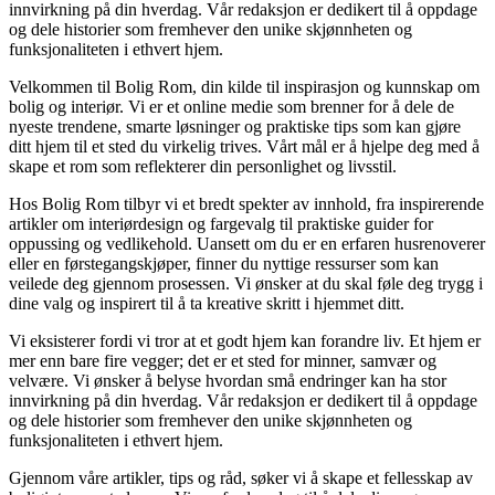
innvirkning på din hverdag. Vår redaksjon er dedikert til å oppdage
og dele historier som fremhever den unike skjønnheten og
funksjonaliteten i ethvert hjem.
Velkommen til Bolig Rom, din kilde til inspirasjon og kunnskap om
bolig og interiør. Vi er et online medie som brenner for å dele de
nyeste trendene, smarte løsninger og praktiske tips som kan gjøre
ditt hjem til et sted du virkelig trives. Vårt mål er å hjelpe deg med å
skape et rom som reflekterer din personlighet og livsstil.
Hos Bolig Rom tilbyr vi et bredt spekter av innhold, fra inspirerende
artikler om interiørdesign og fargevalg til praktiske guider for
oppussing og vedlikehold. Uansett om du er en erfaren husrenoverer
eller en førstegangskjøper, finner du nyttige ressurser som kan
veilede deg gjennom prosessen. Vi ønsker at du skal føle deg trygg i
dine valg og inspirert til å ta kreative skritt i hjemmet ditt.
Vi eksisterer fordi vi tror at et godt hjem kan forandre liv. Et hjem er
mer enn bare fire vegger; det er et sted for minner, samvær og
velvære. Vi ønsker å belyse hvordan små endringer kan ha stor
innvirkning på din hverdag. Vår redaksjon er dedikert til å oppdage
og dele historier som fremhever den unike skjønnheten og
funksjonaliteten i ethvert hjem.
Gjennom våre artikler, tips og råd, søker vi å skape et fellesskap av