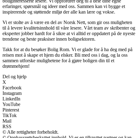
boliginteresserte lesere. Vi oppfordrer deg til å dele dine egne
erfaringer, spørsmål og ideer med oss. Sammen kan vi bygge et
inspirerende og støttende miljø der alle kan lære og vokse.
Vi er stolte av å være en del av Norsk Nett, som gir oss muligheten
til å levere kvalitetsinnhold til våre lesere. Vårt team av skribenter og
eksperter jobber hardt for å sikre at vi alltid er oppdatert på de nyeste
trendene og beste praksiser innen boligsektoren.
Takk for at du besøker Bolig Rom. Vi er glade for å ha deg med på
reisen mot å skape et hjem du elsker. Bli med oss i dag, og la oss
sammen utforske mulighetene for å gjøre boligen din til et
drømmehjem!
Del og hjelp
X
Facebook
Instagram
LinkedIn
YouTube
Pinterest
TikTok
Mail
RSS
© Alle rettigheter forbeholdt.
© Opphavsrettsbeskyttet innhold. Vi er en tilknyttet partner og kan