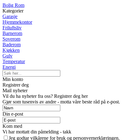
Bolig Rom
Kategorier
Garasje
Hjemmekontor
Friluftsliv
Barnerom
Soverom
Baderom
Kjøkken
Gulv
Temperatur
Energi
Min konto
Registrer deg
Mail nyheter
Vil du ha nyheter fra oss? Registrer deg her
Gjør som tusenvis av andre - motta våre beste råd på e-post.
Din e-post
Kom med
Vi har mottatt din påmelding - takk
Jeg godtar vilkårene for bruk og personvernerklæringen.