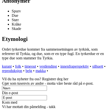
Antonymer
Spurv
Due
Stær
Kråke
Skade
Etymologi
Ordet tyrkerdue kommer fra sammensetningen av tyrkisk, som
refererer til Tyrkia, og due, som er en type fugl. En tyrkerdue er en
type due som stammer fra Tyrkia.
kurant
•
folk
•
timeout
•
vestlending
•
innenfraperspektiv
•
silhuett
•
reproduksjon
•
belg
•
makka
•
Vil du ha nyheter fra oss? Registrer deg her
Gjør som tusenvis av andre - motta våre beste råd på e-post.
Din e-post
Kom med
Vi har mottatt din påmelding - takk