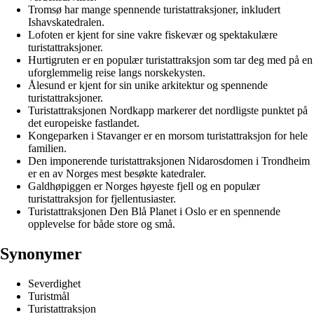
Tromsø har mange spennende turistattraksjoner, inkludert
Ishavskatedralen.
Lofoten er kjent for sine vakre fiskevær og spektakulære
turistattraksjoner.
Hurtigruten er en populær turistattraksjon som tar deg med på en
uforglemmelig reise langs norskekysten.
Ålesund er kjent for sin unike arkitektur og spennende
turistattraksjoner.
Turistattraksjonen Nordkapp markerer det nordligste punktet på
det europeiske fastlandet.
Kongeparken i Stavanger er en morsom turistattraksjon for hele
familien.
Den imponerende turistattraksjonen Nidarosdomen i Trondheim
er en av Norges mest besøkte katedraler.
Galdhøpiggen er Norges høyeste fjell og en populær
turistattraksjon for fjellentusiaster.
Turistattraksjonen Den Blå Planet i Oslo er en spennende
opplevelse for både store og små.
Synonymer
Severdighet
Turistmål
Turistattraksjon