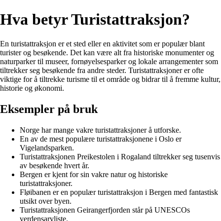
Hva betyr Turistattraksjon?
En turistattraksjon er et sted eller en aktivitet som er populær blant
turister og besøkende. Det kan være alt fra historiske monumenter og
naturparker til museer, fornøyelsesparker og lokale arrangementer som
tiltrekker seg besøkende fra andre steder. Turistattraksjoner er ofte
viktige for å tiltrekke turisme til et område og bidrar til å fremme kultur,
historie og økonomi.
Eksempler på bruk
Norge har mange vakre turistattraksjoner å utforske.
En av de mest populære turistattraksjonene i Oslo er
Vigelandsparken.
Turistattraksjonen Preikestolen i Rogaland tiltrekker seg tusenvis
av besøkende hvert år.
Bergen er kjent for sin vakre natur og historiske
turistattraksjoner.
Fløibanen er en populær turistattraksjon i Bergen med fantastisk
utsikt over byen.
Turistattraksjonen Geirangerfjorden står på UNESCOs
verdensarvliste.