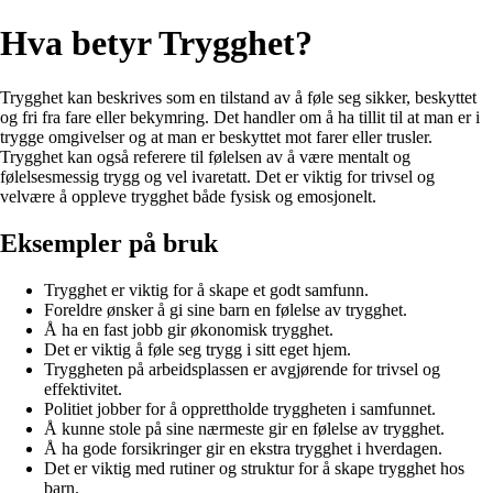
Hva betyr Trygghet?
Trygghet kan beskrives som en tilstand av å føle seg sikker, beskyttet
og fri fra fare eller bekymring. Det handler om å ha tillit til at man er i
trygge omgivelser og at man er beskyttet mot farer eller trusler.
Trygghet kan også referere til følelsen av å være mentalt og
følelsesmessig trygg og vel ivaretatt. Det er viktig for trivsel og
velvære å oppleve trygghet både fysisk og emosjonelt.
Eksempler på bruk
Trygghet er viktig for å skape et godt samfunn.
Foreldre ønsker å gi sine barn en følelse av trygghet.
Å ha en fast jobb gir økonomisk trygghet.
Det er viktig å føle seg trygg i sitt eget hjem.
Tryggheten på arbeidsplassen er avgjørende for trivsel og
effektivitet.
Politiet jobber for å opprettholde tryggheten i samfunnet.
Å kunne stole på sine nærmeste gir en følelse av trygghet.
Å ha gode forsikringer gir en ekstra trygghet i hverdagen.
Det er viktig med rutiner og struktur for å skape trygghet hos
barn.