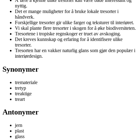
Å lære å kjenne ulike tresorter kan være både interessant og
nyttig.
Det er mange muligheter for å bruke lokale tresorter i
håndverk.
Forskjellige tresorter gir ulike farger og teksturer til interiøret.
Vi skal plante flere tresorter i skogen for å øke biodiversiteten.
Tresortene i tropiske regnskoger er truet av avskoging.
Det kreves kunnskap og erfaring for å identifisere ulike
tresorter.
Tresorten har en vakker naturlig glans som gjør den populær i
interiørdesign.
Synonymer
tremateriale
tretyp
treaktige
treart
Antonymer
jern
plast
glass