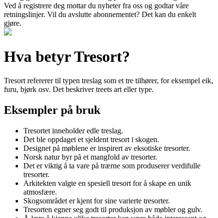
Ved å registrere deg mottar du nyheter fra oss og godtar våre
retningslinjer. Vil du avslutte abonnementet? Det kan du enkelt
gjøre.
Hva betyr Tresort?
Tresort refererer til typen treslag som et tre tilhører, for eksempel eik,
furu, bjørk osv. Det beskriver treets art eller type.
Eksempler på bruk
Tresortet inneholder edle treslag.
Det ble oppdaget et sjeldent tresort i skogen.
Designet på møblene er inspirert av eksotiske tresorter.
Norsk natur byr på et mangfold av tresorter.
Det er viktig å ta vare på trærne som produserer verdifulle
tresorter.
Arkitekten valgte en spesiell tresort for å skape en unik
atmosfære.
Skogsområdet er kjent for sine varierte tresorter.
Tresorten egner seg godt til produksjon av møbler og gulv.