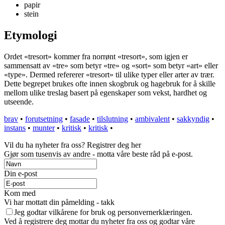
papir
stein
Etymologi
Ordet «tresort» kommer fra norrønt «tresort», som igjen er
sammensatt av «tre» som betyr «tre» og «sort» som betyr «art» eller
«type». Dermed refererer «tresort» til ulike typer eller arter av trær.
Dette begrepet brukes ofte innen skogbruk og hagebruk for å skille
mellom ulike treslag basert på egenskaper som vekst, hardhet og
utseende.
brav
•
forutsetning
•
fasade
•
tilslutning
•
ambivalent
•
sakkyndig
•
instans
•
munter
•
kritisk
•
kritisk
•
Vil du ha nyheter fra oss? Registrer deg her
Gjør som tusenvis av andre - motta våre beste råd på e-post.
Din e-post
Kom med
Vi har mottatt din påmelding - takk
Jeg godtar vilkårene for bruk og personvernerklæringen.
Ved å registrere deg mottar du nyheter fra oss og godtar våre