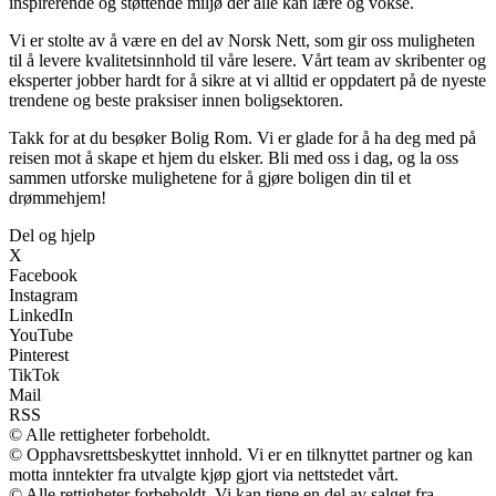
inspirerende og støttende miljø der alle kan lære og vokse.
Vi er stolte av å være en del av Norsk Nett, som gir oss muligheten
til å levere kvalitetsinnhold til våre lesere. Vårt team av skribenter og
eksperter jobber hardt for å sikre at vi alltid er oppdatert på de nyeste
trendene og beste praksiser innen boligsektoren.
Takk for at du besøker Bolig Rom. Vi er glade for å ha deg med på
reisen mot å skape et hjem du elsker. Bli med oss i dag, og la oss
sammen utforske mulighetene for å gjøre boligen din til et
drømmehjem!
Del og hjelp
X
Facebook
Instagram
LinkedIn
YouTube
Pinterest
TikTok
Mail
RSS
© Alle rettigheter forbeholdt.
© Opphavsrettsbeskyttet innhold. Vi er en tilknyttet partner og kan
motta inntekter fra utvalgte kjøp gjort via nettstedet vårt.
© Alle rettigheter forbeholdt. Vi kan tjene en del av salget fra