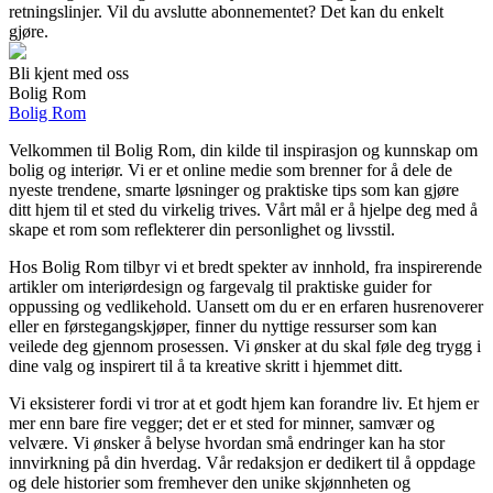
retningslinjer. Vil du avslutte abonnementet? Det kan du enkelt
gjøre.
Bli kjent med oss
Bolig Rom
Bolig Rom
Velkommen til Bolig Rom, din kilde til inspirasjon og kunnskap om
bolig og interiør. Vi er et online medie som brenner for å dele de
nyeste trendene, smarte løsninger og praktiske tips som kan gjøre
ditt hjem til et sted du virkelig trives. Vårt mål er å hjelpe deg med å
skape et rom som reflekterer din personlighet og livsstil.
Hos Bolig Rom tilbyr vi et bredt spekter av innhold, fra inspirerende
artikler om interiørdesign og fargevalg til praktiske guider for
oppussing og vedlikehold. Uansett om du er en erfaren husrenoverer
eller en førstegangskjøper, finner du nyttige ressurser som kan
veilede deg gjennom prosessen. Vi ønsker at du skal føle deg trygg i
dine valg og inspirert til å ta kreative skritt i hjemmet ditt.
Vi eksisterer fordi vi tror at et godt hjem kan forandre liv. Et hjem er
mer enn bare fire vegger; det er et sted for minner, samvær og
velvære. Vi ønsker å belyse hvordan små endringer kan ha stor
innvirkning på din hverdag. Vår redaksjon er dedikert til å oppdage
og dele historier som fremhever den unike skjønnheten og