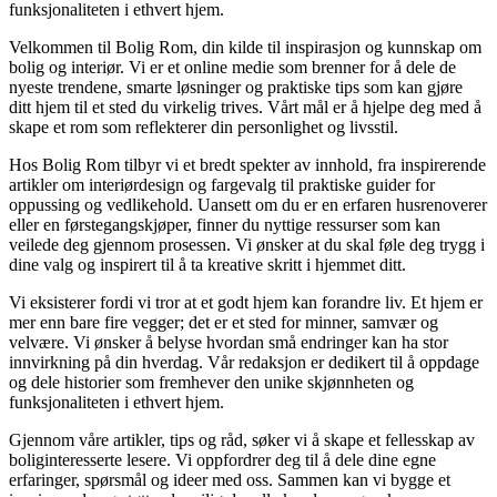
funksjonaliteten i ethvert hjem.
Velkommen til Bolig Rom, din kilde til inspirasjon og kunnskap om
bolig og interiør. Vi er et online medie som brenner for å dele de
nyeste trendene, smarte løsninger og praktiske tips som kan gjøre
ditt hjem til et sted du virkelig trives. Vårt mål er å hjelpe deg med å
skape et rom som reflekterer din personlighet og livsstil.
Hos Bolig Rom tilbyr vi et bredt spekter av innhold, fra inspirerende
artikler om interiørdesign og fargevalg til praktiske guider for
oppussing og vedlikehold. Uansett om du er en erfaren husrenoverer
eller en førstegangskjøper, finner du nyttige ressurser som kan
veilede deg gjennom prosessen. Vi ønsker at du skal føle deg trygg i
dine valg og inspirert til å ta kreative skritt i hjemmet ditt.
Vi eksisterer fordi vi tror at et godt hjem kan forandre liv. Et hjem er
mer enn bare fire vegger; det er et sted for minner, samvær og
velvære. Vi ønsker å belyse hvordan små endringer kan ha stor
innvirkning på din hverdag. Vår redaksjon er dedikert til å oppdage
og dele historier som fremhever den unike skjønnheten og
funksjonaliteten i ethvert hjem.
Gjennom våre artikler, tips og råd, søker vi å skape et fellesskap av
boliginteresserte lesere. Vi oppfordrer deg til å dele dine egne
erfaringer, spørsmål og ideer med oss. Sammen kan vi bygge et