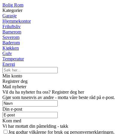
Bolig Rom
Kategorier
Garasje
Hjemmekontor
Friluftsliv
Barnerom
Soverom
Baderom
Kjøkken
Gulv
Temperatur
Energi
Min konto
Registrer deg
Mail nyheter
Vil du ha nyheter fra oss? Registrer deg her
Gjør som tusenvis av andre - motta våre beste råd på e-post.
Din e-post
Kom med
Vi har mottatt din påmelding - takk
Jeg godtar vilkårene for bruk og personvernerklæringen.