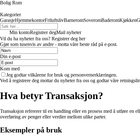
Bolig Rom
Kategorier
Garasje
Hjemmekontor
Friluftsliv
Barnerom
Soverom
Baderom
Kjøkken
G
Min konto
Registrer deg
Mail nyheter
Vil du ha nyheter fra oss? Registrer deg her
Gjør som tusenvis av andre - motta våre beste råd på e-post.
Din e-post
Kom med
Jeg godtar vilkårene for bruk og personvernerklæringen.
Ved å registrere deg mottar du nyheter fra oss og godtar våre retningsli
Hva betyr Transaksjon?
Transaksjon refererer til en handling eller en prosess med å utføre en el
overføring av penger eller verdier mellom ulike parter.
Eksempler på bruk