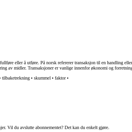
llføre eller å utføre. På norsk refererer transaksjon til en handling elle
øring av midler. Transaksjoner er vanlige innenfor økonomi og forretning
•
tilbaketrekning
•
skummel
•
faktor
•
njer. Vil du avslutte abonnementet? Det kan du enkelt gjøre.