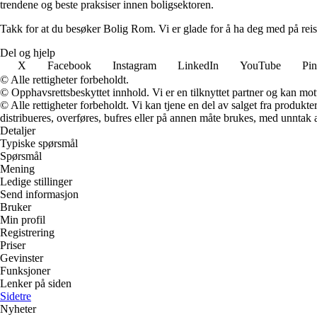
trendene og beste praksiser innen boligsektoren.
Takk for at du besøker Bolig Rom. Vi er glade for å ha deg med på reis
Del og hjelp
X
Facebook
Instagram
LinkedIn
YouTube
Pin
© Alle rettigheter forbeholdt.
© Opphavsrettsbeskyttet innhold. Vi er en tilknyttet partner og kan motta
© Alle rettigheter forbeholdt. Vi kan tjene en del av salget fra produk
distribueres, overføres, bufres eller på annen måte brukes, med unntak av
Detaljer
Typiske spørsmål
Spørsmål
Mening
Ledige stillinger
Send informasjon
Bruker
Min profil
Registrering
Priser
Gevinster
Funksjoner
Lenker på siden
Sidetre
Nyheter