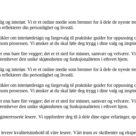
og interiør. Vi er et online medie som brenner for å dele de nyeste tren
reflekterer din personlighet og livsstil.
tikler om interiørdesign og fargevalg til praktiske guider for oppussing
m prosessen. Vi ønsker at du skal føle deg trygg i dine valg og inspirert 
 mer enn bare fire vegger; det er et sted for minner, samvær og velvære.
 fremhever den unike skjønnheten og funksjonaliteten i ethvert hjem.
og interiør. Vi er et online medie som brenner for å dele de nyeste tren
reflekterer din personlighet og livsstil.
tikler om interiørdesign og fargevalg til praktiske guider for oppussing
m prosessen. Vi ønsker at du skal føle deg trygg i dine valg og inspirert 
 mer enn bare fire vegger; det er et sted for minner, samvær og velvære.
 fremhever den unike skjønnheten og funksjonaliteten i ethvert hjem.
liginteresserte lesere. Vi oppfordrer deg til å dele dine egne erfaringe
levere kvalitetsinnhold til våre lesere. Vårt team av skribenter og ekspert