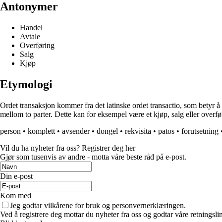
Antonymer
Handel
Avtale
Overføring
Salg
Kjøp
Etymologi
Ordet transaksjon kommer fra det latinske ordet transactio, som betyr å fu
mellom to parter. Dette kan for eksempel være et kjøp, salg eller overf
person
•
komplett
•
avsender
•
dongel
•
rekvisita
•
patos
•
forutsetning
Vil du ha nyheter fra oss? Registrer deg her
Gjør som tusenvis av andre - motta våre beste råd på e-post.
Din e-post
Kom med
Jeg godtar vilkårene for bruk og personvernerklæringen.
Ved å registrere deg mottar du nyheter fra oss og godtar våre retningsli