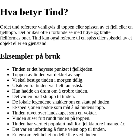
Hva betyr Tind?
Ordet tind refererer vanligvis til toppen eller spissen av et fjell eller en
fjelltopp. Det brukes ofte i forbindelse med høye og bratte
fjellformasjoner. Tind kan også referere til en spiss eller spissdel av et
objekt eller en gjenstand.
Eksempler på bruk
Tinden er det høyeste punktet i fjellkjeden.
Toppen av tinden var dekket av snø.
Vi skal bestige tinden i morgen tidlig.
Utsikten fra tinden var helt fantastisk.
Han hadde en drøm om å erobre tinden.
Det var en bratt sti opp til tinden.
De lokale legendene snakker om en skatt på tinden.
Ekspedisjonen hadde som mål å nå tindens topp.
Tinden ruvet over landskapet som en vokter.
Vinden suser fritt rundt tinden på toppen.
Tinden har vært et populært mål for fjellklatrere i mange år.
Det var en utfordring å finne veien opp til tinden.
En ensom geit beitet fredelig like ved tinden.