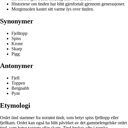
Historiene om tinden har blitt gjenfortalt gjennom generasjoner.
Morgensolen kastet sitt varme lys over tinden.
Synonymer
Fjelltopp
Spiss
Krone
Skarp
Pigg
Antonymer
Fjell
Toppen
Bergnabb
Pynt
Etymologi
Ordet tind stammer fra norrønt tindr, som betyr spiss fjelltopp eller
fjellkam. Ordet kan også ha blitt påvirket av det gammelengelske ordet
tind, som betyr taggete eller skarp. Tind brukes ofte i norske