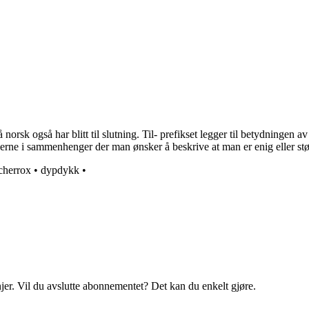
orsk også har blitt til slutning. Til- prefikset legger til betydningen a
 gjerne i sammenhenger der man ønsker å beskrive at man er enig eller stø
cherrox
•
dypdykk
•
njer. Vil du avslutte abonnementet? Det kan du enkelt gjøre.