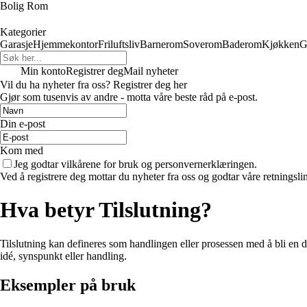
Bolig Rom
Kategorier
Garasje
Hjemmekontor
Friluftsliv
Barnerom
Soverom
Baderom
Kjøkken
G
Min konto
Registrer deg
Mail nyheter
Vil du ha nyheter fra oss? Registrer deg her
Gjør som tusenvis av andre - motta våre beste råd på e-post.
Din e-post
Kom med
Jeg godtar vilkårene for bruk og personvernerklæringen.
Ved å registrere deg mottar du nyheter fra oss og godtar våre retningsli
Hva betyr Tilslutning?
Tilslutning kan defineres som handlingen eller prosessen med å bli en del
idé, synspunkt eller handling.
Eksempler på bruk