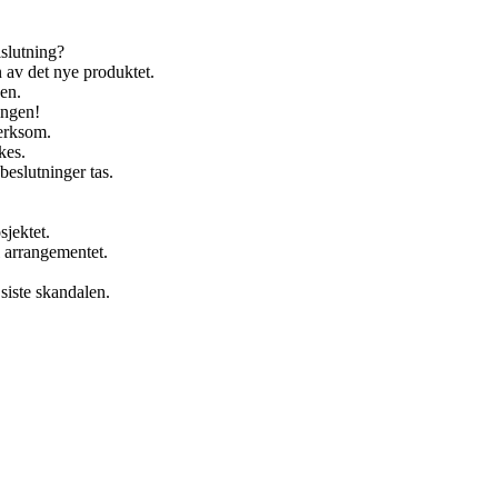
lslutning?
n av det nye produktet.
ken.
ingen!
merksom.
kes.
 beslutninger tas.
sjektet.
 arrangementet.
 siste skandalen.