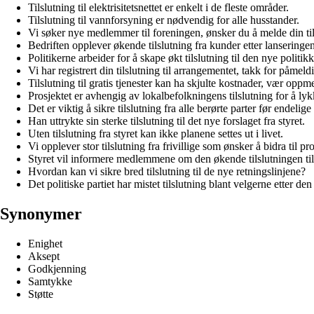
Tilslutning til elektrisitetsnettet er enkelt i de fleste områder.
Tilslutning til vannforsyning er nødvendig for alle husstander.
Vi søker nye medlemmer til foreningen, ønsker du å melde din ti
Bedriften opplever økende tilslutning fra kunder etter lanseringe
Politikerne arbeider for å skape økt tilslutning til den nye politik
Vi har registrert din tilslutning til arrangementet, takk for påmeld
Tilslutning til gratis tjenester kan ha skjulte kostnader, vær opp
Prosjektet er avhengig av lokalbefolkningens tilslutning for å lyk
Det er viktig å sikre tilslutning fra alle berørte parter før endelige
Han uttrykte sin sterke tilslutning til det nye forslaget fra styret.
Uten tilslutning fra styret kan ikke planene settes ut i livet.
Vi opplever stor tilslutning fra frivillige som ønsker å bidra til pro
Styret vil informere medlemmene om den økende tilslutningen til
Hvordan kan vi sikre bred tilslutning til de nye retningslinjene?
Det politiske partiet har mistet tilslutning blant velgerne etter den
Synonymer
Enighet
Aksept
Godkjenning
Samtykke
Støtte