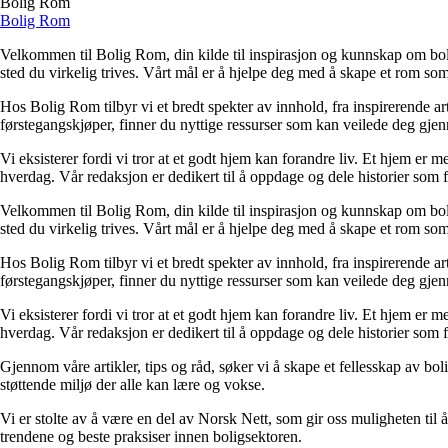
Bolig Rom
Bolig Rom
Velkommen til Bolig Rom, din kilde til inspirasjon og kunnskap om bolig 
sted du virkelig trives. Vårt mål er å hjelpe deg med å skape et rom som 
Hos Bolig Rom tilbyr vi et bredt spekter av innhold, fra inspirerende ar
førstegangskjøper, finner du nyttige ressurser som kan veilede deg gjenno
Vi eksisterer fordi vi tror at et godt hjem kan forandre liv. Et hjem er
hverdag. Vår redaksjon er dedikert til å oppdage og dele historier som
Velkommen til Bolig Rom, din kilde til inspirasjon og kunnskap om bolig 
sted du virkelig trives. Vårt mål er å hjelpe deg med å skape et rom som 
Hos Bolig Rom tilbyr vi et bredt spekter av innhold, fra inspirerende ar
førstegangskjøper, finner du nyttige ressurser som kan veilede deg gjenno
Vi eksisterer fordi vi tror at et godt hjem kan forandre liv. Et hjem er
hverdag. Vår redaksjon er dedikert til å oppdage og dele historier som
Gjennom våre artikler, tips og råd, søker vi å skape et fellesskap av bo
støttende miljø der alle kan lære og vokse.
Vi er stolte av å være en del av Norsk Nett, som gir oss muligheten til å 
trendene og beste praksiser innen boligsektoren.