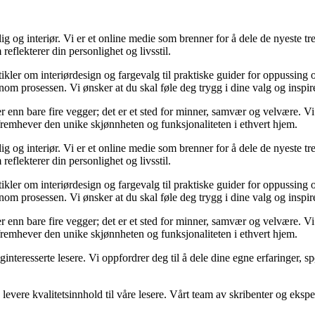
og interiør. Vi er et online medie som brenner for å dele de nyeste tren
reflekterer din personlighet og livsstil.
tikler om interiørdesign og fargevalg til praktiske guider for oppussing
m prosessen. Vi ønsker at du skal føle deg trygg i dine valg og inspirert 
 mer enn bare fire vegger; det er et sted for minner, samvær og velvære.
 fremhever den unike skjønnheten og funksjonaliteten i ethvert hjem.
og interiør. Vi er et online medie som brenner for å dele de nyeste tren
reflekterer din personlighet og livsstil.
tikler om interiørdesign og fargevalg til praktiske guider for oppussing
m prosessen. Vi ønsker at du skal føle deg trygg i dine valg og inspirert 
 mer enn bare fire vegger; det er et sted for minner, samvær og velvære.
 fremhever den unike skjønnheten og funksjonaliteten i ethvert hjem.
liginteresserte lesere. Vi oppfordrer deg til å dele dine egne erfaringe
levere kvalitetsinnhold til våre lesere. Vårt team av skribenter og ekspert