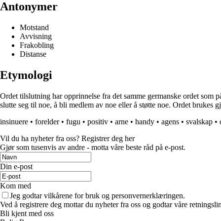
Antonymer
Motstand
Avvisning
Frakobling
Distanse
Etymologi
Ordet tilslutning har opprinnelse fra det samme germanske ordet som på n
slutte seg til noe, å bli medlem av noe eller å støtte noe. Ordet brukes
insinuere
•
forelder
•
fugu
•
positiv
•
arne
•
handy
•
agens
•
svalskap
•
Vil du ha nyheter fra oss? Registrer deg her
Gjør som tusenvis av andre - motta våre beste råd på e-post.
Din e-post
Kom med
Jeg godtar vilkårene for bruk og personvernerklæringen.
Ved å registrere deg mottar du nyheter fra oss og godtar våre retningsli
Bli kjent med oss