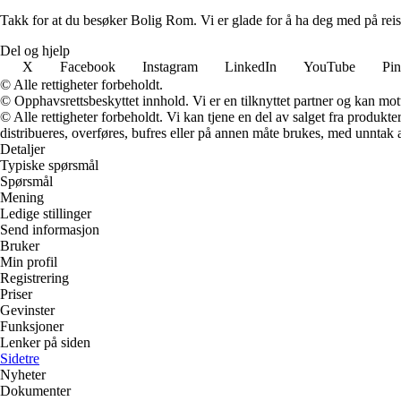
Takk for at du besøker Bolig Rom. Vi er glade for å ha deg med på reis
Del og hjelp
X
Facebook
Instagram
LinkedIn
YouTube
Pin
© Alle rettigheter forbeholdt.
© Opphavsrettsbeskyttet innhold. Vi er en tilknyttet partner og kan motta
© Alle rettigheter forbeholdt. Vi kan tjene en del av salget fra produk
distribueres, overføres, bufres eller på annen måte brukes, med unntak av
Detaljer
Typiske spørsmål
Spørsmål
Mening
Ledige stillinger
Send informasjon
Bruker
Min profil
Registrering
Priser
Gevinster
Funksjoner
Lenker på siden
Sidetre
Nyheter
Dokumenter