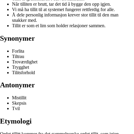
Når tilliten er brutt, tar det tid å bygge den opp igjen.
Vi må ha tillit til at systemet fungerer rettferdig for alle.
Å dele personlig informasjon krever stor tillit til den man
snakker med.
Tillit er som et lim som holder relasjoner sammen.
Synonymer
Forlita
Tiltrau
Troværdighet
Trygghet
Tilitsforhold
Antonymer
Mistillit
Skepsis
Tvil
Etymologi
Ordet tillitt kommer fra det gammelnorske ordet tillit, som igjen