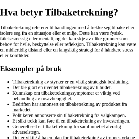
Hva betyr Tilbaketrekning?
Tilbaketrekning refererer til handlingen med å trekke seg tilbake eller
isolere seg fra en situasjon eller et miljø. Dette kan være fysisk,
følelsesmessig eller mentalt, og det kan skje av ulike grunner som
behov for hvile, beskyttelse eller refleksjon. Tilbaketrekning kan være
en midlertidig tilstand eller en langsiktig strategi for å håndtere stress
eller konflikter.
Eksempler på bruk
Tilbaketrekning av styrker er en viktig strategisk beslutning.
Det ble gjort en uventet tilbaketrekning av tilbudet.
Kunnskap om tilbaketrekningssymptomer er viktig ved
behandling av rusavhengighet.
Bedriften har annonsert en tilbaketrekning av produktet fra
markedet.
Politikeren annonserte sin tilbaketrekning fra valgkampen.
Et slikt trekk kan føre til en tilbaketrekning av investeringen.
Generelt sett er tilbaketrekning fra samfunnet et alvorlig
advarselstegn.
Det er viktig å ha en plan for tilbaketrekning av troppestyrkene.