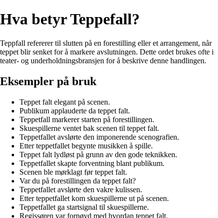
Hva betyr Teppefall?
Teppfall refererer til slutten på en forestilling eller et arrangement, når
teppet blir senket for å markere avslutningen. Dette ordet brukes ofte i
teater- og underholdningsbransjen for å beskrive denne handlingen.
Eksempler på bruk
Teppet falt elegant på scenen.
Publikum applauderte da teppet falt.
Teppetfall markerer starten på forestillingen.
Skuespillerne ventet bak scenen til teppet falt.
Teppetfallet avslørte den imponerende scenografien.
Etter teppetfallet begynte musikken å spille.
Teppet falt lydløst på grunn av den gode teknikken.
Teppetfallet skapte forventning blant publikum.
Scenen ble mørklagt før teppet falt.
Var du på forestillingen da teppet falt?
Teppetfallet avslørte den vakre kulissen.
Etter teppetfallet kom skuespillerne ut på scenen.
Teppetfallet ga startsignal til skuespillerne.
Regissøren var fornøyd med hvordan teppet falt.