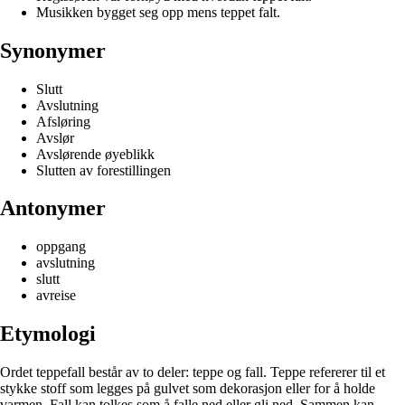
Musikken bygget seg opp mens teppet falt.
Synonymer
Slutt
Avslutning
Afsløring
Avslør
Avslørende øyeblikk
Slutten av forestillingen
Antonymer
oppgang
avslutning
slutt
avreise
Etymologi
Ordet teppefall består av to deler: teppe og fall. Teppe refererer til et
stykke stoff som legges på gulvet som dekorasjon eller for å holde
varmen. Fall kan tolkes som å falle ned eller gli ned. Sammen kan