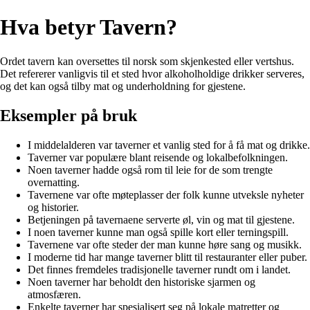
Hva betyr Tavern?
Ordet tavern kan oversettes til norsk som skjenkested eller vertshus.
Det refererer vanligvis til et sted hvor alkoholholdige drikker serveres,
og det kan også tilby mat og underholdning for gjestene.
Eksempler på bruk
I middelalderen var taverner et vanlig sted for å få mat og drikke.
Taverner var populære blant reisende og lokalbefolkningen.
Noen taverner hadde også rom til leie for de som trengte
overnatting.
Tavernene var ofte møteplasser der folk kunne utveksle nyheter
og historier.
Betjeningen på tavernaene serverte øl, vin og mat til gjestene.
I noen taverner kunne man også spille kort eller terningspill.
Tavernene var ofte steder der man kunne høre sang og musikk.
I moderne tid har mange taverner blitt til restauranter eller puber.
Det finnes fremdeles tradisjonelle taverner rundt om i landet.
Noen taverner har beholdt den historiske sjarmen og
atmosfæren.
Enkelte taverner har spesialisert seg på lokale matretter og