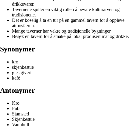
drikkevarer.
Tavernene spiller en viktig rolle i å bevare kulturarven og
tradisjonene.
Det er koselig å ta en tur på en gammel tavern for å oppleve
atmosfæren.
Mange taverner har vakre og tradisjonelle bygninger.
Besøk en tavern for å smake på lokal produsert mat og drikke.
Synonymer
kro
skjenkestue
gjestgiveri
kafé
Antonymer
Kro
Pub
Stamsted
Skjenkestue
Vannhull