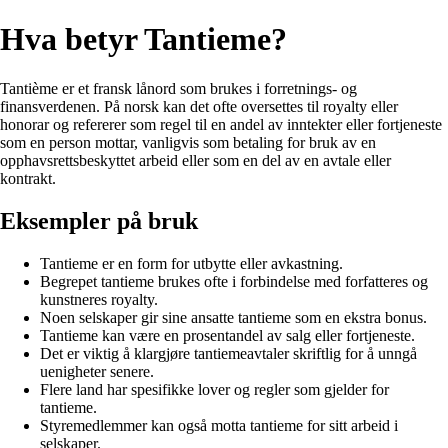
Hva betyr Tantieme?
Tantième er et fransk lånord som brukes i forretnings- og
finansverdenen. På norsk kan det ofte oversettes til royalty eller
honorar og refererer som regel til en andel av inntekter eller fortjeneste
som en person mottar, vanligvis som betaling for bruk av en
opphavsrettsbeskyttet arbeid eller som en del av en avtale eller
kontrakt.
Eksempler på bruk
Tantieme er en form for utbytte eller avkastning.
Begrepet tantieme brukes ofte i forbindelse med forfatteres og
kunstneres royalty.
Noen selskaper gir sine ansatte tantieme som en ekstra bonus.
Tantieme kan være en prosentandel av salg eller fortjeneste.
Det er viktig å klargjøre tantiemeavtaler skriftlig for å unngå
uenigheter senere.
Flere land har spesifikke lover og regler som gjelder for
tantieme.
Styremedlemmer kan også motta tantieme for sitt arbeid i
selskaper.