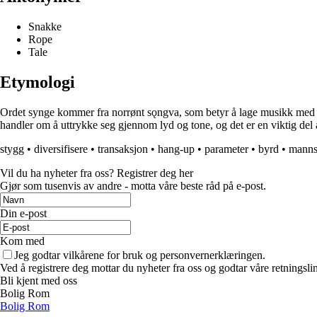
Snakke
Rope
Tale
Etymologi
Ordet synge kommer fra norrønt sǫngva, som betyr å lage musikk med st
handler om å uttrykke seg gjennom lyd og tone, og det er en viktig de
stygg
•
diversifisere
•
transaksjon
•
hang-up
•
parameter
•
byrd
•
manns
Vil du ha nyheter fra oss? Registrer deg her
Gjør som tusenvis av andre - motta våre beste råd på e-post.
Din e-post
Kom med
Jeg godtar vilkårene for bruk og personvernerklæringen.
Ved å registrere deg mottar du nyheter fra oss og godtar våre retningsli
Bli kjent med oss
Bolig Rom
Bolig Rom