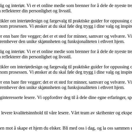
og interiør. Vi er et online medie som brenner for å dele de nyeste tren
reflekterer din personlighet og livsstil.
tikler om interiørdesign og fargevalg til praktiske guider for oppussing
m prosessen. Vi ønsker at du skal føle deg trygg i dine valg og inspirert 
 mer enn bare fire vegger; det er et sted for minner, samvær og velvære.
 fremhever den unike skjønnheten og funksjonaliteten i ethvert hjem.
og interiør. Vi er et online medie som brenner for å dele de nyeste tren
reflekterer din personlighet og livsstil.
tikler om interiørdesign og fargevalg til praktiske guider for oppussing
m prosessen. Vi ønsker at du skal føle deg trygg i dine valg og inspirert 
 mer enn bare fire vegger; det er et sted for minner, samvær og velvære.
 fremhever den unike skjønnheten og funksjonaliteten i ethvert hjem.
liginteresserte lesere. Vi oppfordrer deg til å dele dine egne erfaringe
levere kvalitetsinnhold til våre lesere. Vårt team av skribenter og ekspert
en mot å skape et hjem du elsker. Bli med oss i dag, og la oss sammen 