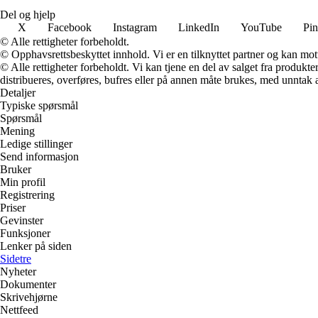
Del og hjelp
X
Facebook
Instagram
LinkedIn
YouTube
Pin
© Alle rettigheter forbeholdt.
© Opphavsrettsbeskyttet innhold. Vi er en tilknyttet partner og kan motta
© Alle rettigheter forbeholdt. Vi kan tjene en del av salget fra produk
distribueres, overføres, bufres eller på annen måte brukes, med unntak av
Detaljer
Typiske spørsmål
Spørsmål
Mening
Ledige stillinger
Send informasjon
Bruker
Min profil
Registrering
Priser
Gevinster
Funksjoner
Lenker på siden
Sidetre
Nyheter
Dokumenter
Skrivehjørne
Nettfeed