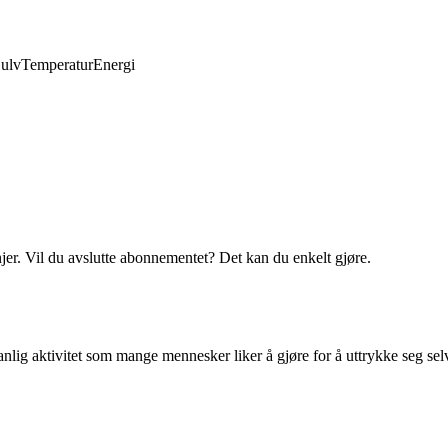
ulv
Temperatur
Energi
njer. Vil du avslutte abonnementet? Det kan du enkelt gjøre.
ig aktivitet som mange mennesker liker å gjøre for å uttrykke seg selv