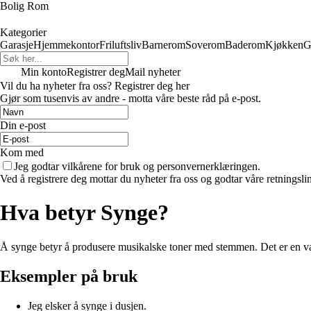
Bolig Rom
Kategorier
Garasje
Hjemmekontor
Friluftsliv
Barnerom
Soverom
Baderom
Kjøkken
G
Min konto
Registrer deg
Mail nyheter
Vil du ha nyheter fra oss? Registrer deg her
Gjør som tusenvis av andre - motta våre beste råd på e-post.
Din e-post
Kom med
Jeg godtar vilkårene for bruk og personvernerklæringen.
Ved å registrere deg mottar du nyheter fra oss og godtar våre retningsli
Hva betyr Synge?
Å synge betyr å produsere musikalske toner med stemmen. Det er en vanl
Eksempler på bruk
Jeg elsker å synge i dusjen.