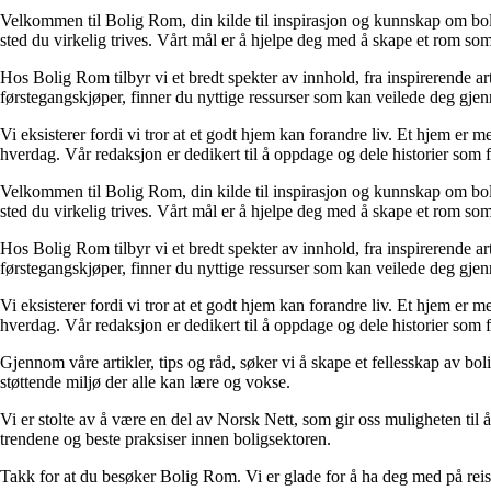
Velkommen til Bolig Rom, din kilde til inspirasjon og kunnskap om bolig 
sted du virkelig trives. Vårt mål er å hjelpe deg med å skape et rom som 
Hos Bolig Rom tilbyr vi et bredt spekter av innhold, fra inspirerende ar
førstegangskjøper, finner du nyttige ressurser som kan veilede deg gjenno
Vi eksisterer fordi vi tror at et godt hjem kan forandre liv. Et hjem er
hverdag. Vår redaksjon er dedikert til å oppdage og dele historier som
Velkommen til Bolig Rom, din kilde til inspirasjon og kunnskap om bolig 
sted du virkelig trives. Vårt mål er å hjelpe deg med å skape et rom som 
Hos Bolig Rom tilbyr vi et bredt spekter av innhold, fra inspirerende ar
førstegangskjøper, finner du nyttige ressurser som kan veilede deg gjenno
Vi eksisterer fordi vi tror at et godt hjem kan forandre liv. Et hjem er
hverdag. Vår redaksjon er dedikert til å oppdage og dele historier som
Gjennom våre artikler, tips og råd, søker vi å skape et fellesskap av bo
støttende miljø der alle kan lære og vokse.
Vi er stolte av å være en del av Norsk Nett, som gir oss muligheten til å 
trendene og beste praksiser innen boligsektoren.
Takk for at du besøker Bolig Rom. Vi er glade for å ha deg med på reis