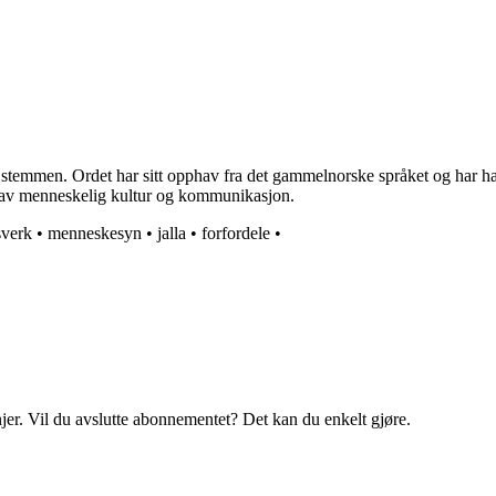
emmen. Ordet har sitt opphav fra det gammelnorske språket og har hatt
l av menneskelig kultur og kommunikasjon.
verk
•
menneskesyn
•
jalla
•
forfordele
•
njer. Vil du avslutte abonnementet? Det kan du enkelt gjøre.