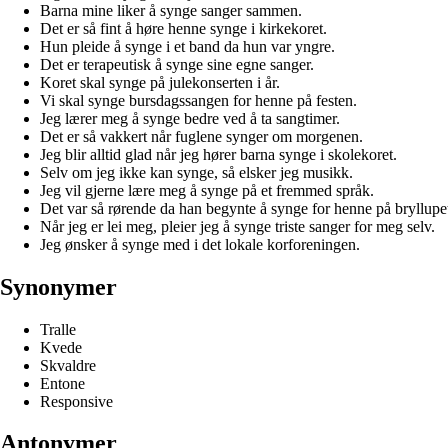
Barna mine liker å synge sanger sammen.
Det er så fint å høre henne synge i kirkekoret.
Hun pleide å synge i et band da hun var yngre.
Det er terapeutisk å synge sine egne sanger.
Koret skal synge på julekonserten i år.
Vi skal synge bursdagssangen for henne på festen.
Jeg lærer meg å synge bedre ved å ta sangtimer.
Det er så vakkert når fuglene synger om morgenen.
Jeg blir alltid glad når jeg hører barna synge i skolekoret.
Selv om jeg ikke kan synge, så elsker jeg musikk.
Jeg vil gjerne lære meg å synge på et fremmed språk.
Det var så rørende da han begynte å synge for henne på bryllupe
Når jeg er lei meg, pleier jeg å synge triste sanger for meg selv.
Jeg ønsker å synge med i det lokale korforeningen.
Synonymer
Tralle
Kvede
Skvaldre
Entone
Responsive
Antonymer