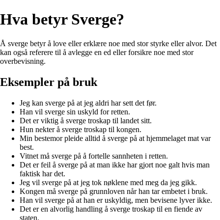
Hva betyr Sverge?
Å sverge betyr å love eller erklære noe med stor styrke eller alvor. Det
kan også referere til å avlegge en ed eller forsikre noe med stor
overbevisning.
Eksempler på bruk
Jeg kan sverge på at jeg aldri har sett det før.
Han vil sverge sin uskyld for retten.
Det er viktig å sverge troskap til landet sitt.
Hun nekter å sverge troskap til kongen.
Min bestemor pleide alltid å sverge på at hjemmelaget mat var
best.
Vitnet må sverge på å fortelle sannheten i retten.
Det er feil å sverge på at man ikke har gjort noe galt hvis man
faktisk har det.
Jeg vil sverge på at jeg tok nøklene med meg da jeg gikk.
Kongen må sverge på grunnloven når han tar embetet i bruk.
Han vil sverge på at han er uskyldig, men bevisene lyver ikke.
Det er en alvorlig handling å sverge troskap til en fiende av
staten.