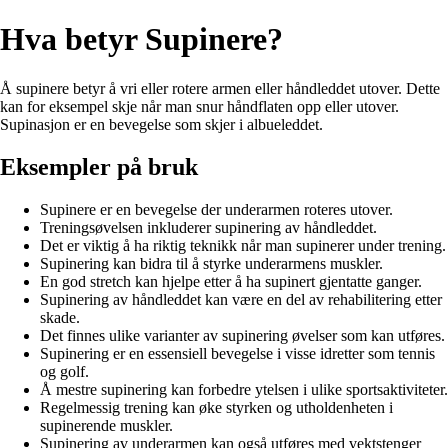
Hva betyr Supinere?
Å supinere betyr å vri eller rotere armen eller håndleddet utover. Dette
kan for eksempel skje når man snur håndflaten opp eller utover.
Supinasjon er en bevegelse som skjer i albueleddet.
Eksempler på bruk
Supinere er en bevegelse der underarmen roteres utover.
Treningsøvelsen inkluderer supinering av håndleddet.
Det er viktig å ha riktig teknikk når man supinerer under trening.
Supinering kan bidra til å styrke underarmens muskler.
En god stretch kan hjelpe etter å ha supinert gjentatte ganger.
Supinering av håndleddet kan være en del av rehabilitering etter
skade.
Det finnes ulike varianter av supinering øvelser som kan utføres.
Supinering er en essensiell bevegelse i visse idretter som tennis
og golf.
Å mestre supinering kan forbedre ytelsen i ulike sportsaktiviteter.
Regelmessig trening kan øke styrken og utholdenheten i
supinerende muskler.
Supinering av underarmen kan også utføres med vektstenger