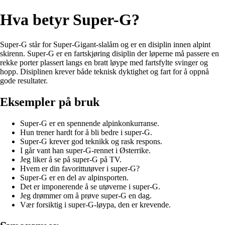
Hva betyr Super-G?
Super-G står for Super-Gigant-slalåm og er en disiplin innen alpint
skirenn. Super-G er en fartskjøring disiplin der løperne må passere en
rekke porter plassert langs en bratt løype med fartsfylte svinger og
hopp. Disiplinen krever både teknisk dyktighet og fart for å oppnå
gode resultater.
Eksempler på bruk
Super-G er en spennende alpinkonkurranse.
Hun trener hardt for å bli bedre i super-G.
Super-G krever god teknikk og rask respons.
I går vant han super-G-rennet i Østerrike.
Jeg liker å se på super-G på TV.
Hvem er din favorittutøver i super-G?
Super-G er en del av alpinsporten.
Det er imponerende å se utøverne i super-G.
Jeg drømmer om å prøve super-G en dag.
Vær forsiktig i super-G-løypa, den er krevende.