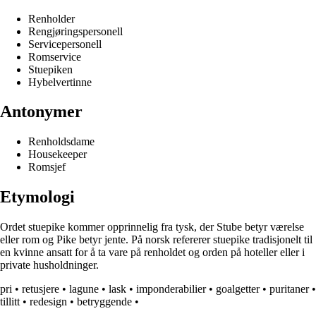
Renholder
Rengjøringspersonell
Servicepersonell
Romservice
Stuepiken
Hybelvertinne
Antonymer
Renholdsdame
Housekeeper
Romsjef
Etymologi
Ordet stuepike kommer opprinnelig fra tysk, der Stube betyr værelse
eller rom og Pike betyr jente. På norsk refererer stuepike tradisjonelt til
en kvinne ansatt for å ta vare på renholdet og orden på hoteller eller i
private husholdninger.
pri
•
retusjere
•
lagune
•
lask
•
imponderabilier
•
goalgetter
•
puritaner
•
tillitt
•
redesign
•
betryggende
•