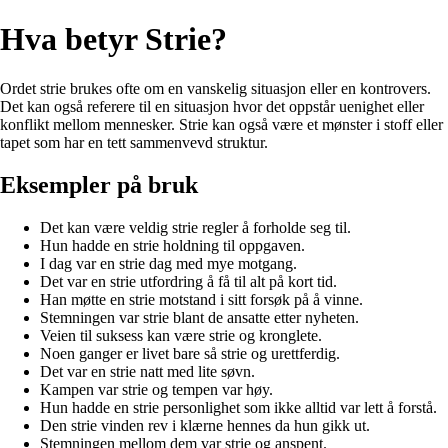
Hva betyr Strie?
Ordet strie brukes ofte om en vanskelig situasjon eller en kontrovers.
Det kan også referere til en situasjon hvor det oppstår uenighet eller
konflikt mellom mennesker. Strie kan også være et mønster i stoff eller
tapet som har en tett sammenvevd struktur.
Eksempler på bruk
Det kan være veldig strie regler å forholde seg til.
Hun hadde en strie holdning til oppgaven.
I dag var en strie dag med mye motgang.
Det var en strie utfordring å få til alt på kort tid.
Han møtte en strie motstand i sitt forsøk på å vinne.
Stemningen var strie blant de ansatte etter nyheten.
Veien til suksess kan være strie og kronglete.
Noen ganger er livet bare så strie og urettferdig.
Det var en strie natt med lite søvn.
Kampen var strie og tempen var høy.
Hun hadde en strie personlighet som ikke alltid var lett å forstå.
Den strie vinden rev i klærne hennes da hun gikk ut.
Stemningen mellom dem var strie og anspent.