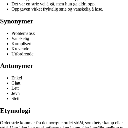
Det var en strie vei å gå, men hun ga aldri opp.
Oppgaven virket fryktelig strie og vanskelig å løse.
Synonymer
Problematisk
Vanskelig
Komplisert
Krevende
Utfordrende
Antonymer
Enkel
Glatt
Lett
Jevn
Slett
Etymologi
Ordet strie kommer fra det norrøne ordet stríði, som betyr kamp eller
strid. Uttrykket kan også referere til en kamp eller konflikt mellom to