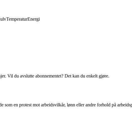
ulv
Temperatur
Energi
njer. Vil du avslutte abonnementet? Det kan du enkelt gjøre.
ide som en protest mot arbeidsvilkår, lønn eller andre forhold på arbeids