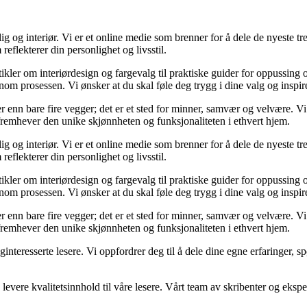
og interiør. Vi er et online medie som brenner for å dele de nyeste tren
reflekterer din personlighet og livsstil.
tikler om interiørdesign og fargevalg til praktiske guider for oppussing
m prosessen. Vi ønsker at du skal føle deg trygg i dine valg og inspirert 
 mer enn bare fire vegger; det er et sted for minner, samvær og velvære.
 fremhever den unike skjønnheten og funksjonaliteten i ethvert hjem.
og interiør. Vi er et online medie som brenner for å dele de nyeste tren
reflekterer din personlighet og livsstil.
tikler om interiørdesign og fargevalg til praktiske guider for oppussing
m prosessen. Vi ønsker at du skal føle deg trygg i dine valg og inspirert 
 mer enn bare fire vegger; det er et sted for minner, samvær og velvære.
 fremhever den unike skjønnheten og funksjonaliteten i ethvert hjem.
liginteresserte lesere. Vi oppfordrer deg til å dele dine egne erfaringe
levere kvalitetsinnhold til våre lesere. Vårt team av skribenter og ekspert