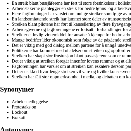
En streik blant bussjåførene har ført til store forsinkelser i kollek
Arbeidstakerne planlegger en streik for bedre lønns- og arbeidsvi
Flere fagforeninger har varslet om mulige streiker som følge av u
En landsomfattende streik har lammet store deler av transportsek
Streiken blant pilotene har ført til kansellering av flere flyavgang
Arbeidsgiverne og fagforeningene er fortsatt i forhandlinger for å
Streik er et lovlig virkemiddel for ansatte å kjempe for bedre arbe
Mange bedrifter lider økonomisk som følge av de pågående strei
Det er viktig med god dialog mellom partene for å unngå unødven
Politikerne har kommet med uttalelser om streiken og oppfordrer t
Streiken har skapt stor frustrasjon blant passasjerene som er ramm
Det er viktig at streiken foregår innenfor lovens rammer og at alle
Fagforeningen har varslet om at streiken kan eskalere dersom par
Det er usikkert hvor lenge streiken vil vare og hvilke konsekvens
Streiken har fått stor oppmerksomhet i media, og debatten om konf
Synonymer
Arbeidsnedleggelse
Protestaksjon
Lockout
Boikott
Antonymer