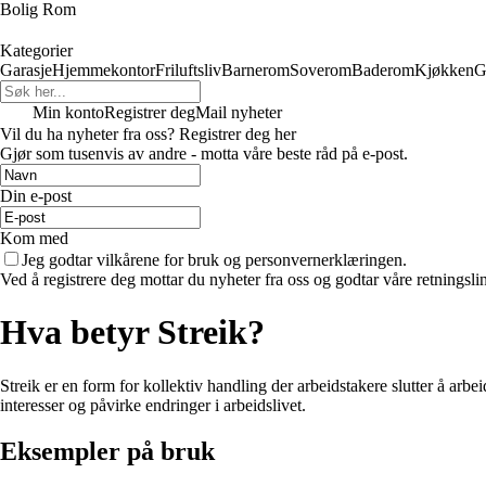
Bolig Rom
Kategorier
Garasje
Hjemmekontor
Friluftsliv
Barnerom
Soverom
Baderom
Kjøkken
G
Min konto
Registrer deg
Mail nyheter
Vil du ha nyheter fra oss? Registrer deg her
Gjør som tusenvis av andre - motta våre beste råd på e-post.
Din e-post
Kom med
Jeg godtar vilkårene for bruk og personvernerklæringen.
Ved å registrere deg mottar du nyheter fra oss og godtar våre retningsli
Hva betyr Streik?
Streik er en form for kollektiv handling der arbeidstakere slutter å arbe
interesser og påvirke endringer i arbeidslivet.
Eksempler på bruk