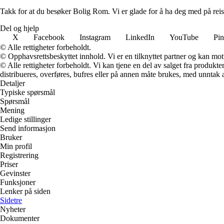
Takk for at du besøker Bolig Rom. Vi er glade for å ha deg med på reis
Del og hjelp
X
Facebook
Instagram
LinkedIn
YouTube
Pin
© Alle rettigheter forbeholdt.
© Opphavsrettsbeskyttet innhold. Vi er en tilknyttet partner og kan motta
© Alle rettigheter forbeholdt. Vi kan tjene en del av salget fra produk
distribueres, overføres, bufres eller på annen måte brukes, med unntak av
Detaljer
Typiske spørsmål
Spørsmål
Mening
Ledige stillinger
Send informasjon
Bruker
Min profil
Registrering
Priser
Gevinster
Funksjoner
Lenker på siden
Sidetre
Nyheter
Dokumenter