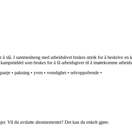
r å slå. I sammenheng med arbeidslivet brukes streik for å beskrive en k
or kampmiddel som brukes for å få arbeidsgiver til å imøtekomme arbeids
panje
•
pakning
•
yven
•
vennlighet
•
selvoppofrende
•
njer. Vil du avslutte abonnementet? Det kan du enkelt gjøre.