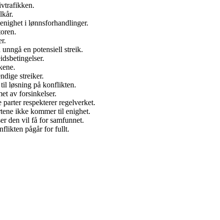
tivtrafikken.
lkår.
enighet i lønnsforhandlinger.
toren.
er.
 unngå en potensiell streik.
idsbetingelser.
kene.
dige streiker.
il løsning på konflikten.
et av forsinkelser.
 parter respekterer regelverket.
tene ikke kommer til enighet.
er den vil få for samfunnet.
likten pågår for fullt.