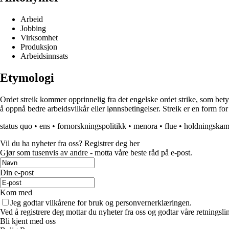
Arbeid
Jobbing
Virksomhet
Produksjon
Arbeidsinnsats
Etymologi
Ordet streik kommer opprinnelig fra det engelske ordet strike, som bety
å oppnå bedre arbeidsvilkår eller lønnsbetingelser. Streik er en form f
status quo
•
ens
•
fornorskningspolitikk
•
menora
•
flue
•
holdningskam
Vil du ha nyheter fra oss? Registrer deg her
Gjør som tusenvis av andre - motta våre beste råd på e-post.
Din e-post
Kom med
Jeg godtar vilkårene for bruk og personvernerklæringen.
Ved å registrere deg mottar du nyheter fra oss og godtar våre retningsli
Bli kjent med oss