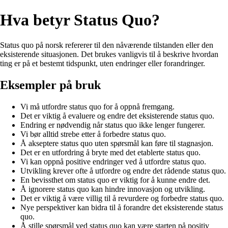
Hva betyr Status Quo?
Status quo på norsk refererer til den nåværende tilstanden eller den
eksisterende situasjonen. Det brukes vanligvis til å beskrive hvordan
ting er på et bestemt tidspunkt, uten endringer eller forandringer.
Eksempler på bruk
Vi må utfordre status quo for å oppnå fremgang.
Det er viktig å evaluere og endre det eksisterende status quo.
Endring er nødvendig når status quo ikke lenger fungerer.
Vi bør alltid strebe etter å forbedre status quo.
Å akseptere status quo uten spørsmål kan føre til stagnasjon.
Det er en utfordring å bryte med det etablerte status quo.
Vi kan oppnå positive endringer ved å utfordre status quo.
Utvikling krever ofte å utfordre og endre det rådende status quo.
En bevissthet om status quo er viktig for å kunne endre det.
Å ignorere status quo kan hindre innovasjon og utvikling.
Det er viktig å være villig til å revurdere og forbedre status quo.
Nye perspektiver kan bidra til å forandre det eksisterende status
quo.
Å stille spørsmål ved status quo kan være starten på positiv