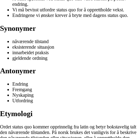
endring.
Vi må bevisst utfordre status quo for å opprettholde vekst.
Endringene vi ønsker krever å bryte med dagens status quo.
Synonymer
nåværende tilstand
eksisterende situasjon
innarbeidet praksis
gjeldende ordning
Antonymer
Endring
Fremgang
Nyskaping
Utfordring
Etymologi
Ordet status quo kommer opprinnelig fra latin og betyr bokstavelig talt
den nåværende tilstanden. På norsk brukes det vanligvis for å beskrive
den nåværende tilstanden eller situasjonen, eller å opprettholde den