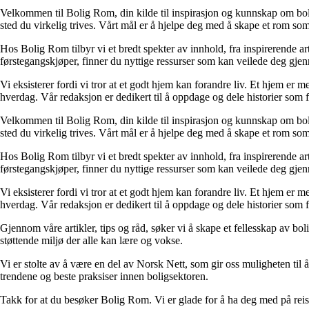
Velkommen til Bolig Rom, din kilde til inspirasjon og kunnskap om bolig 
sted du virkelig trives. Vårt mål er å hjelpe deg med å skape et rom som 
Hos Bolig Rom tilbyr vi et bredt spekter av innhold, fra inspirerende ar
førstegangskjøper, finner du nyttige ressurser som kan veilede deg gjenno
Vi eksisterer fordi vi tror at et godt hjem kan forandre liv. Et hjem er
hverdag. Vår redaksjon er dedikert til å oppdage og dele historier som
Velkommen til Bolig Rom, din kilde til inspirasjon og kunnskap om bolig 
sted du virkelig trives. Vårt mål er å hjelpe deg med å skape et rom som 
Hos Bolig Rom tilbyr vi et bredt spekter av innhold, fra inspirerende ar
førstegangskjøper, finner du nyttige ressurser som kan veilede deg gjenno
Vi eksisterer fordi vi tror at et godt hjem kan forandre liv. Et hjem er
hverdag. Vår redaksjon er dedikert til å oppdage og dele historier som
Gjennom våre artikler, tips og råd, søker vi å skape et fellesskap av bo
støttende miljø der alle kan lære og vokse.
Vi er stolte av å være en del av Norsk Nett, som gir oss muligheten til å 
trendene og beste praksiser innen boligsektoren.
Takk for at du besøker Bolig Rom. Vi er glade for å ha deg med på reis