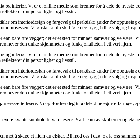
og interiør. Vi er et online medie som brenner for å dele de nyeste tren
reflekterer din personlighet og livsstil.
tikler om interiørdesign og fargevalg til praktiske guider for oppussing
m prosessen. Vi ønsker at du skal føle deg trygg i dine valg og inspirert 
 mer enn bare fire vegger; det er et sted for minner, samvær og velvære.
 fremhever den unike skjønnheten og funksjonaliteten i ethvert hjem.
og interiør. Vi er et online medie som brenner for å dele de nyeste tren
reflekterer din personlighet og livsstil.
tikler om interiørdesign og fargevalg til praktiske guider for oppussing
m prosessen. Vi ønsker at du skal føle deg trygg i dine valg og inspirert 
 mer enn bare fire vegger; det er et sted for minner, samvær og velvære.
 fremhever den unike skjønnheten og funksjonaliteten i ethvert hjem.
liginteresserte lesere. Vi oppfordrer deg til å dele dine egne erfaringe
levere kvalitetsinnhold til våre lesere. Vårt team av skribenter og ekspert
en mot å skape et hjem du elsker. Bli med oss i dag, og la oss sammen 