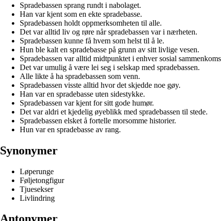
Spradebassen sprang rundt i nabolaget.
Han var kjent som en ekte spradebasse.
Spradebassen holdt oppmerksomheten til alle.
Det var alltid liv og røre når spradebassen var i nærheten.
Spradebassen kunne få hvem som helst til å le.
Hun ble kalt en spradebasse på grunn av sitt livlige vesen.
Spradebassen var alltid midtpunktet i enhver sosial sammenkoms
Det var umulig å være lei seg i selskap med spradebassen.
Alle likte å ha spradebassen som venn.
Spradebassen visste alltid hvor det skjedde noe gøy.
Han var en spradebasse uten sidestykke.
Spradebassen var kjent for sitt gode humør.
Det var aldri et kjedelig øyeblikk med spradebassen til stede.
Spradebassen elsket å fortelle morsomme historier.
Hun var en spradebasse av rang.
Synonymer
Løperunge
Føljetongfigur
Tjuesekser
Livlindring
Antonymer