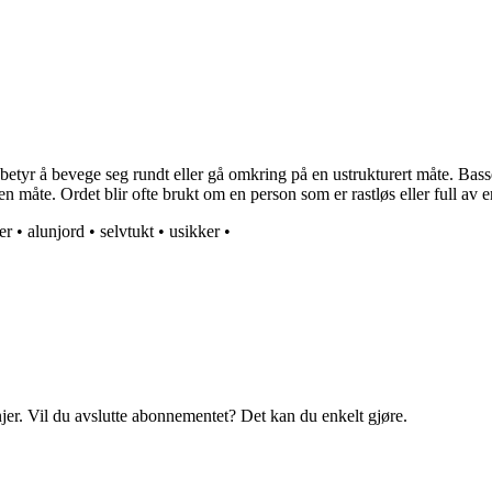
tyr å bevege seg rundt eller gå omkring på en ustrukturert måte. Basse
 måte. Ordet blir ofte brukt om en person som er rastløs eller full av e
er
•
alunjord
•
selvtukt
•
usikker
•
njer. Vil du avslutte abonnementet? Det kan du enkelt gjøre.