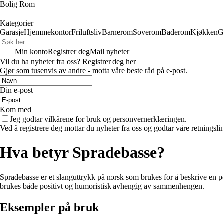
Bolig Rom
Kategorier
Garasje
Hjemmekontor
Friluftsliv
Barnerom
Soverom
Baderom
Kjøkken
G
Min konto
Registrer deg
Mail nyheter
Vil du ha nyheter fra oss? Registrer deg her
Gjør som tusenvis av andre - motta våre beste råd på e-post.
Din e-post
Kom med
Jeg godtar vilkårene for bruk og personvernerklæringen.
Ved å registrere deg mottar du nyheter fra oss og godtar våre retningsli
Hva betyr Spradebasse?
Spradebasse er et slanguttrykk på norsk som brukes for å beskrive en pe
brukes både positivt og humoristisk avhengig av sammenhengen.
Eksempler på bruk