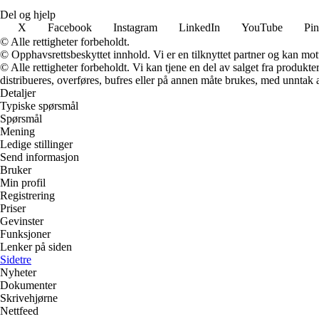
Del og hjelp
X
Facebook
Instagram
LinkedIn
YouTube
Pin
© Alle rettigheter forbeholdt.
© Opphavsrettsbeskyttet innhold. Vi er en tilknyttet partner og kan motta
© Alle rettigheter forbeholdt. Vi kan tjene en del av salget fra produk
distribueres, overføres, bufres eller på annen måte brukes, med unntak av
Detaljer
Typiske spørsmål
Spørsmål
Mening
Ledige stillinger
Send informasjon
Bruker
Min profil
Registrering
Priser
Gevinster
Funksjoner
Lenker på siden
Sidetre
Nyheter
Dokumenter
Skrivehjørne
Nettfeed