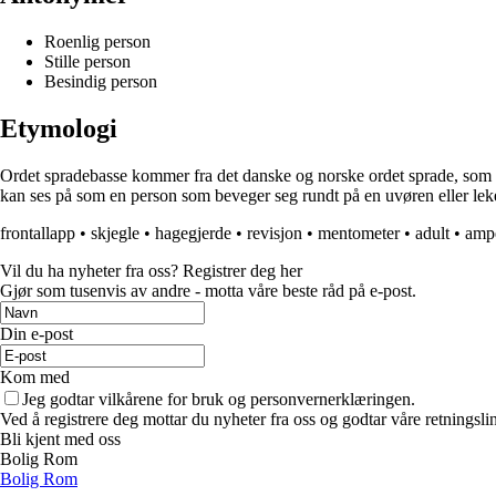
Roenlig person
Stille person
Besindig person
Etymologi
Ordet spradebasse kommer fra det danske og norske ordet sprade, som be
kan ses på som en person som beveger seg rundt på en uvøren eller leken
frontallapp
•
skjegle
•
hagegjerde
•
revisjon
•
mentometer
•
adult
•
amp
Vil du ha nyheter fra oss? Registrer deg her
Gjør som tusenvis av andre - motta våre beste råd på e-post.
Din e-post
Kom med
Jeg godtar vilkårene for bruk og personvernerklæringen.
Ved å registrere deg mottar du nyheter fra oss og godtar våre retningsli
Bli kjent med oss
Bolig Rom
Bolig Rom