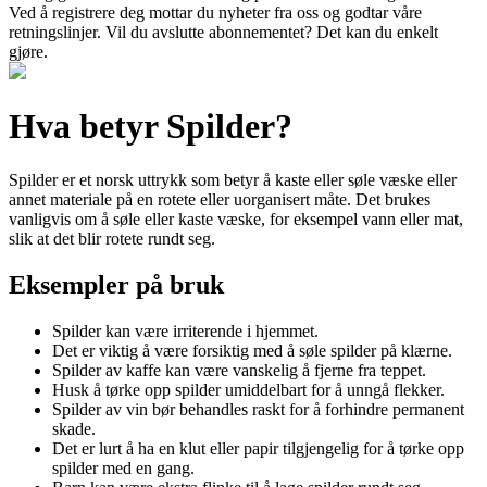
Ved å registrere deg mottar du nyheter fra oss og godtar våre
retningslinjer. Vil du avslutte abonnementet? Det kan du enkelt
gjøre.
Hva betyr Spilder?
Spilder er et norsk uttrykk som betyr å kaste eller søle væske eller
annet materiale på en rotete eller uorganisert måte. Det brukes
vanligvis om å søle eller kaste væske, for eksempel vann eller mat,
slik at det blir rotete rundt seg.
Eksempler på bruk
Spilder kan være irriterende i hjemmet.
Det er viktig å være forsiktig med å søle spilder på klærne.
Spilder av kaffe kan være vanskelig å fjerne fra teppet.
Husk å tørke opp spilder umiddelbart for å unngå flekker.
Spilder av vin bør behandles raskt for å forhindre permanent
skade.
Det er lurt å ha en klut eller papir tilgjengelig for å tørke opp
spilder med en gang.