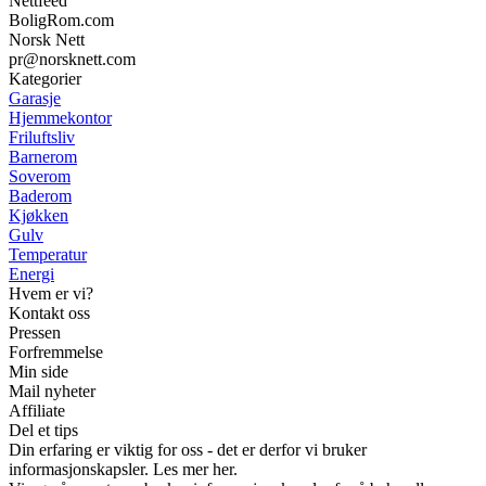
Nettfeed
BoligRom.com
Norsk Nett
pr@norsknett.com
Kategorier
Garasje
Hjemmekontor
Friluftsliv
Barnerom
Soverom
Baderom
Kjøkken
Gulv
Temperatur
Energi
Hvem er vi?
Kontakt oss
Pressen
Forfremmelse
Min side
Mail nyheter
Affiliate
Del et tips
Din erfaring er viktig for oss - det er derfor vi bruker
informasjonskapsler. Les mer her.