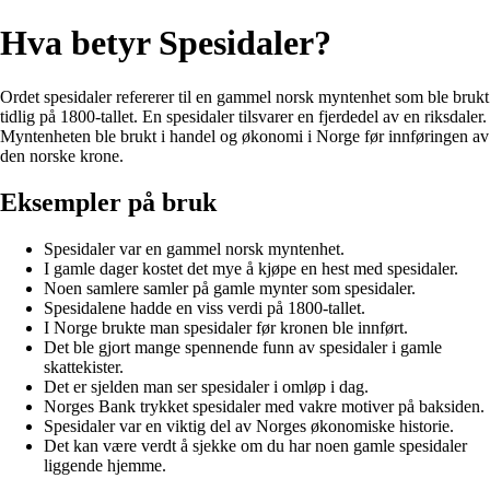
Hva betyr Spesidaler?
Ordet spesidaler refererer til en gammel norsk myntenhet som ble brukt
tidlig på 1800-tallet. En spesidaler tilsvarer en fjerdedel av en riksdaler.
Myntenheten ble brukt i handel og økonomi i Norge før innføringen av
den norske krone.
Eksempler på bruk
Spesidaler var en gammel norsk myntenhet.
I gamle dager kostet det mye å kjøpe en hest med spesidaler.
Noen samlere samler på gamle mynter som spesidaler.
Spesidalene hadde en viss verdi på 1800-tallet.
I Norge brukte man spesidaler før kronen ble innført.
Det ble gjort mange spennende funn av spesidaler i gamle
skattekister.
Det er sjelden man ser spesidaler i omløp i dag.
Norges Bank trykket spesidaler med vakre motiver på baksiden.
Spesidaler var en viktig del av Norges økonomiske historie.
Det kan være verdt å sjekke om du har noen gamle spesidaler
liggende hjemme.