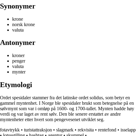
Synonymer
krone
norsk krone
valuta
Antonymer
kroner
penger
valuta
mynter
Etymologi
Ordet spesidaler stammer fra det latinske ordet solidus, som betyr en
gammel myntenhet. I Norge ble spesidaler brukt som betegnelse på en
sølvmynt som var i omløp på 1600- og 1700-tallet. Mynten hadde høy
verdi og var laget av rent sølv. Den ble senere erstattet av andre
myntenheter etter hvert som pengevesenet utviklet seg.
fotavtrykk
•
turistattraksjon
•
slagmark
•
rekvisita
•
rentefond
•
isselapp
•
lotusstilling
•
hashtag
•
agentur
•
skummel
•