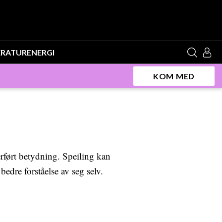
ERATUR
ENERGI
KOM MED
verført betydning. Speiling kan
bedre forståelse av seg selv.