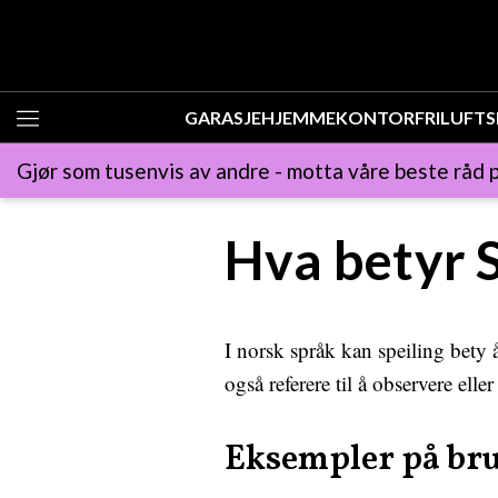
GARASJE
HJEMMEKONTOR
FRILUFTS
Gjør som tusenvis av andre - motta våre beste råd p
Hva betyr S
I norsk språk kan speiling bety å
også referere til å observere elle
Eksempler på br