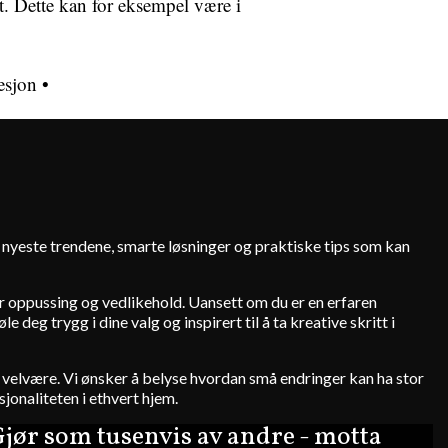
et. Dette kan for eksempel være i
esjon
•
e nyeste trendene, smarte løsninger og praktiske tips som kan
for oppussing og vedlikehold. Uansett om du er en erfaren
deg trygg i dine valg og inspirert til å ta kreative skritt i
 og velvære. Vi ønsker å belyse hvordan små endringer kan ha stor
jonaliteten i ethvert hjem.
jør som tusenvis av andre - motta