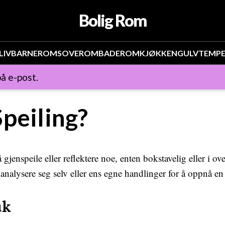
Bolig Rom
LIV
BARNEROM
SOVEROM
BADEROM
KJØKKEN
GULV
TEMP
å e-post.
peiling?
 gjenspeile eller reflektere noe, enten bokstavelig eller i o
r analysere seg selv eller ens egne handlinger for å oppnå en 
uk