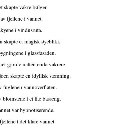
et skapte vakre bølger.
 av fjellene i vannet.
skyene i vindusruta.
n skapte et magisk øyeblikk.
bygningene i glassfasaden.
et gjorde natten enda vakrere.
jøen skapte en idyllisk stemning.
v fuglene i vannoverflaten.
 blomstene i et lite basseng.
vannet var hypnotiserende.
fjellene i det klare vannet.