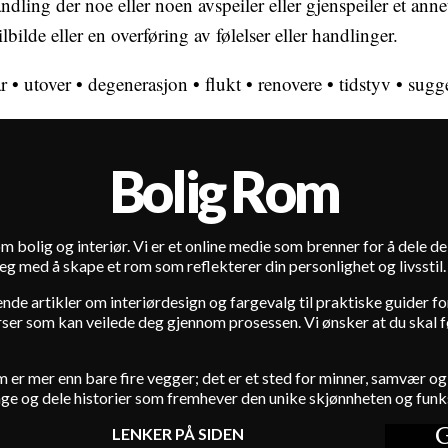
andling der noe eller noen avspeiler eller gjenspeiler et ann
lbilde eller en overføring av følelser eller handlinger.
r
•
utover
•
degenerasjon
•
flukt
•
renovere
•
tidstyv
•
sugg
Bolig Rom
m bolig og interiør. Vi er et online medie som brenner for å dele d
e deg med å skape et rom som reflekterer din personlighet og livsstil.
rende artikler om interiørdesign og fargevalg til praktiske guider 
er som kan veilede deg gjennom prosessen. Vi ønsker at du skal føle 
hjem er mer enn bare fire vegger; det er et sted for minner, samvær
age og dele historier som fremhever den unike skjønnheten og funks
G
LENKER PÅ SIDEN