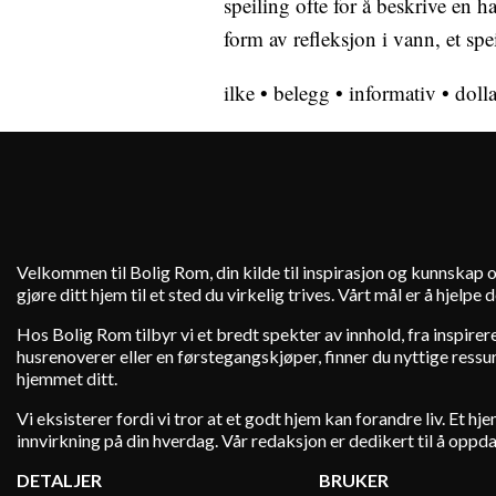
speiling ofte for å beskrive en h
form av refleksjon i vann, et spei
ilke
•
belegg
•
informativ
•
dolla
Velkommen til Bolig Rom, din kilde til inspirasjon og kunnskap o
gjøre ditt hjem til et sted du virkelig trives. Vårt mål er å hjelp
Hos Bolig Rom tilbyr vi et bredt spekter av innhold, fra inspire
husrenoverer eller en førstegangskjøper, finner du nyttige ressurs
hjemmet ditt.
Vi eksisterer fordi vi tror at et godt hjem kan forandre liv. Et 
innvirkning på din hverdag. Vår redaksjon er dedikert til å oppd
DETALJER
BRUKER